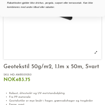
Rabattkoden gjelder ikke drivhus, pergola, carport eller terrassetak. Kan ikke
kombineres med andre tilbud eller rabatter.
Geotekstil 50g/m2, 1.1m x 50m, Svart
SKU:
MD-AWB5011050
NOK483.75
Geotekstil
Robust, slitesterkt og UV-motstandsdyktig
Fra PP-materiale
Geotekstiler er mye brukt i hager, grønnsakshager og tregårder
Farge: svart