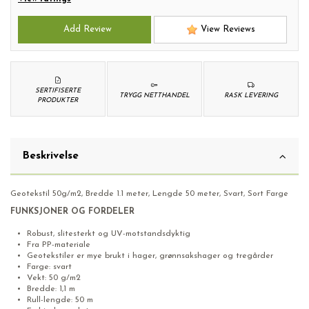
Add Review
View Reviews
SERTIFISERTE
TRYGG NETTHANDEL
RASK LEVERING
PRODUKTER
Beskrivelse
Geotekstil 50g/m2, Bredde 1.1 meter, Lengde 50 meter, Svart, Sort Farge
FUNKSJONER OG FORDELER
Robust, slitesterkt og UV-motstandsdyktig
Fra PP-materiale
Geotekstiler er mye brukt i hager, grønnsakshager og tregårder
Farge: svart
Vekt: 50 g/m2
Bredde: 1,1 m
Rull-lengde: 50 m