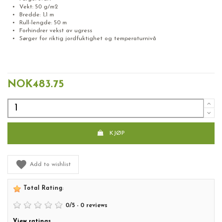
Vekt: 50 g/m2
Bredde: 1,1 m
Rull-lengde: 50 m
Forhindrer vekst av ugress
Sørger for riktig jordfuktighet og temperaturnivå
Geotekstil
NOK483.75
KJØP
Add to wishlist
Total Rating
:
0
/
5
-
0
reviews
View ratings