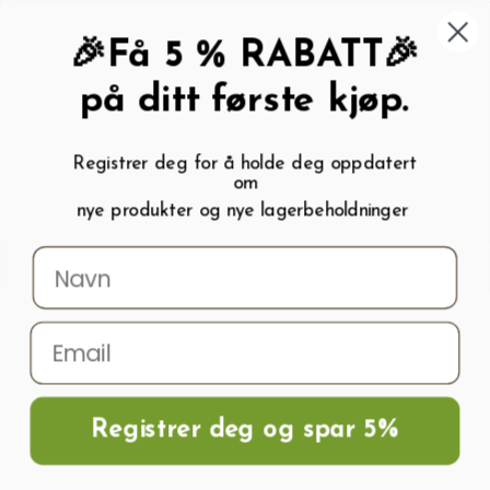
462 58 454
My wishlist (
0
)
Kundeservice:
Kundesenter
🎉Få 5 % RABATT🎉
på ditt første kjøp.
Registrer deg for å holde deg oppdatert
om
0
nye produkter og nye lagerbeholdninger
Menu
Søk
Logg inn
Handlevogn
Hjem
Tilbehør til forkultivering og dyrking
Geotekstil 50g/m2, 1.1m x 50m,
Svart
Registrer deg og spar 5%