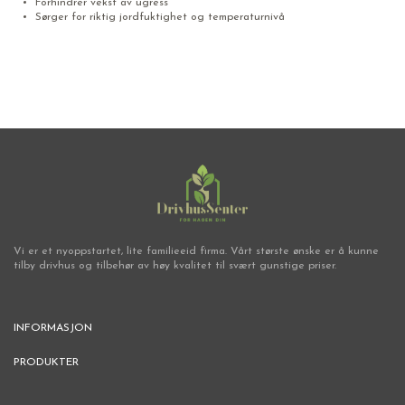
Forhindrer vekst av ugress
Sørger for riktig jordfuktighet og temperaturnivå
Vi er et nyoppstartet, lite familieeid firma. Vårt største ønske er å kunne
tilby drivhus og tilbehør av høy kvalitet til svært gunstige priser.
INFORMASJON
PRODUKTER