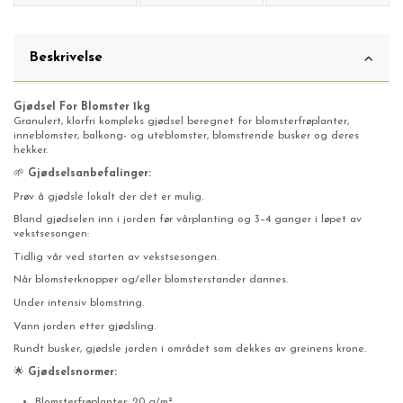
Beskrivelse
Gjødsel For Blomster 1kg
Granulert, klorfri kompleks gjødsel beregnet for blomsterfrøplanter,
inneblomster, balkong- og uteblomster, blomstrende busker og deres
hekker.
🌱
Gjødselsanbefalinger:
Prøv å gjødsle lokalt der det er mulig.
Bland gjødselen inn i jorden før vårplanting og 3–4 ganger i løpet av
vekstsesongen:
Tidlig vår ved starten av vekstsesongen.
Når blomsterknopper og/eller blomsterstander dannes.
Under intensiv blomstring.
Vann jorden etter gjødsling.
Rundt busker, gjødsle jorden i området som dekkes av greinens krone.
🌟
Gjødselsnormer:
Blomsterfrøplanter: 20 g/m²