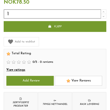
NOK78.50
KJØP
Add to wishlist
Total Rating
:
0
/
5
-
0
reviews
View ratings
Add Review
View Reviews
SERTIFISERTE
TRYGG NETTHANDEL
RASK LEVERING
PRODUKTER