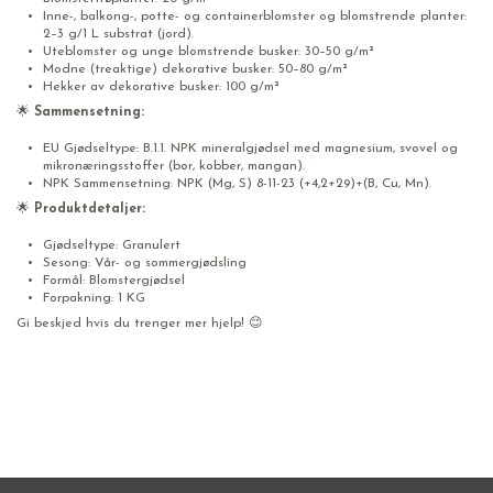
Inne-, balkong-, potte- og containerblomster og blomstrende planter:
2–3 g/1 L substrat (jord).
Uteblomster og unge blomstrende busker: 30–50 g/m²
Modne (treaktige) dekorative busker: 50–80 g/m²
Hekker av dekorative busker: 100 g/m²
🌟
Sammensetning:
EU Gjødseltype: B.1.1. NPK mineralgjødsel med magnesium, svovel og
mikronæringsstoffer (bor, kobber, mangan).
NPK Sammensetning: NPK (Mg, S) 8-11-23 (+4,2+29)+(B, Cu, Mn).
🌟
Produktdetaljer:
Gjødseltype: Granulert
Sesong: Vår- og sommergjødsling
Formål: Blomstergjødsel
Forpakning: 1 KG
Gi beskjed hvis du trenger mer hjelp! 😊
Gjødsel For Blomster