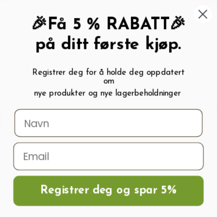
462 58 454
My wishlist (
0
)
Kundeservice:
Kundesenter
🎉Få 5 % RABATT🎉
på ditt første kjøp.
Registrer deg for å holde deg oppdatert
om
0
nye produkter og nye lagerbeholdninger
Menu
Søk
Logg inn
Handlevogn
Hjem
Frø og Næring
Næring Og Gjødsel
Gjødsel
Blomstergjødsel
Gjødsel For Blomster 1kg
Registrer deg og spar 5%