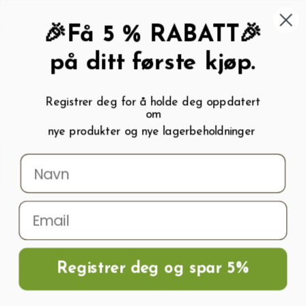
462 58 454
My wishlist (
0
)
Kundeservice:
Kundesenter
🎉Få 5 % RABATT🎉
på ditt første kjøp.
Registrer deg for å holde deg oppdatert
om
0
nye produkter og nye lagerbeholdninger
Menu
Søk
Logg inn
Handlevogn
Hjem
Frø og Næring
Næring Og Gjødsel
Gjødsel
Bærgjødsel
Gjødsel For Jordbær Og Bærbusker 1kg
Registrer deg og spar 5%