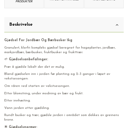
PRODUKTER
Beskrivelse
Gjødsel For Jordbær Og Bærbusker 1kg
Granulert, klorfri kompleks gjødsel beregnet for hageplanter, jordbær,
markjordbær, bærbusker, fruktbusker og frukttrær.
🌱
Gjødselsanbefalinger:
Prøv å gjødsle lokalt der det er mulig.
Bland gjødselen inn i jorden før planting og 2–3 ganger i løpet av
vekstsesongen:
Om våren ved starten av vekstsesongen.
Etter blomstring, under modning av bær og frukt.
Etter innhøsting.
Vann jorden etter gjødsling.
Rundt busker og trær, gjødsle jorden i området som dekkes av greinens
krone.
🌟
Gjødselsnormer: