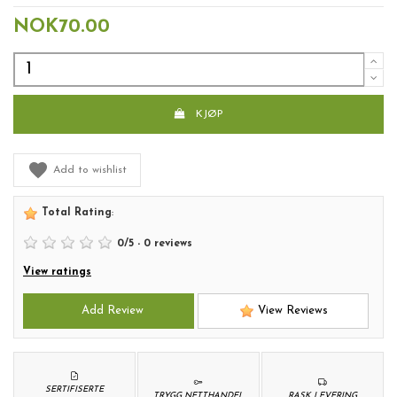
NOK70.00
KJØP
Add to wishlist
Total Rating
:
0
/
5
-
0
reviews
View ratings
Add Review
View Reviews
SERTIFISERTE
TRYGG NETTHANDEL
RASK LEVERING