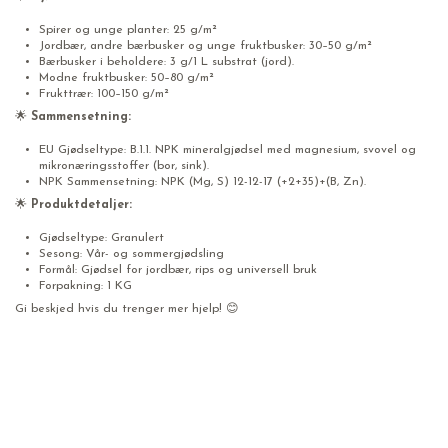
Spirer og unge planter: 25 g/m²
Jordbær, andre bærbusker og unge fruktbusker: 30–50 g/m²
Bærbusker i beholdere: 3 g/1 L substrat (jord).
Modne fruktbusker: 50–80 g/m²
Frukttrær: 100–150 g/m²
🌟
Sammensetning:
EU Gjødseltype: B.1.1. NPK mineralgjødsel med magnesium, svovel og
mikronæringsstoffer (bor, sink).
NPK Sammensetning: NPK (Mg, S) 12-12-17 (+2+35)+(B, Zn).
🌟
Produktdetaljer:
Gjødseltype: Granulert
Sesong: Vår- og sommergjødsling
Formål: Gjødsel for jordbær, rips og universell bruk
Forpakning: 1 KG
Gi beskjed hvis du trenger mer hjelp! 😊
Gjødsel For Jordbær Og Bærbusker