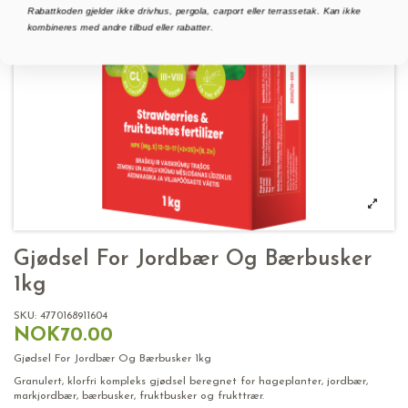
Rabattkoden gjelder ikke drivhus, pergola, carport eller terrassetak. Kan ikke
kombineres med andre tilbud eller rabatter.
Gjødsel For Jordbær Og Bærbusker
1kg
SKU:
4770168911604
NOK70.00
Gjødsel For Jordbær Og Bærbusker 1kg
Granulert, klorfri kompleks gjødsel beregnet for hageplanter, jordbær,
markjordbær, bærbusker, fruktbusker og frukttrær.