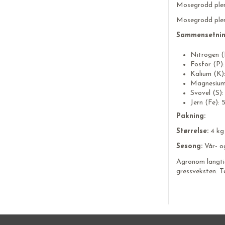
Mosegrodd plen
Mosegrodd plen 
Sammensetnin
Nitrogen (
Fosfor (P)
Kalium (K)
Magnesium
Svovel (S)
Jern (Fe): 
Pakning:
Størrelse:
4 kg
Sesong:
Vår- o
Agronom langtid
gressveksten. 