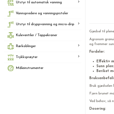
Utstyr til automatisk vanning
Vannspredere og vanningspistoler
Utstyr til dryppvanning og micro-drip
Gjødsel til ple
Kuleventiler / Tappekraner
Agronom granule
og fremmer sun
Rørkoblinger
Fordeler:
Trykksprøyter
Effektiv 
Sunn plen:
Måleinstrumenter
Beriket m
Bruksanbefali
Bruk gjødselen 
Fjern brunet mo
Ved behov, så 
Dosering: