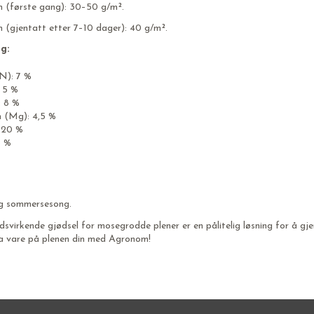
 (første gang): 30–50 g/m².
(gjentatt etter 7–10 dager): 40 g/m².
g:
N): 7 %
: 5 %
: 8 %
 (Mg): 4,5 %
: 20 %
5 %
g sommersesong.
svirkende gjødsel for mosegrodde plener er en pålitelig løsning for å gj
Ta vare på plenen din med Agronom!