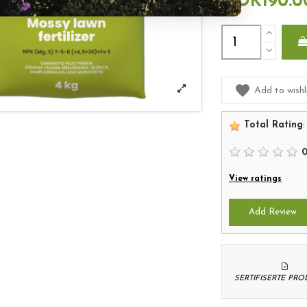
NOK190.0
Add to wishl
Total Rating
:
View ratings
Add Review
SERTIFISERTE PR