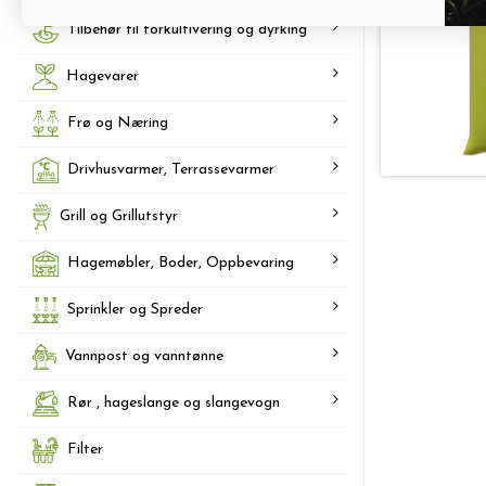
Tilbehør til forkultivering og dyrking
Hagevarer
Frø og Næring
Drivhusvarmer, Terrassevarmer
Grill og Grillutstyr
Hagemøbler, Boder, Oppbevaring
Sprinkler og Spreder
Vannpost og vanntønne
Rør , hageslange og slangevogn
Filter