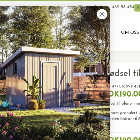
462 58 454
Kundeservice:
K
VARER
BRUKTE VARER
PRODUKTUTLEIE
OM OSS
il plener med mose 4kg
Gjødsel t
SKU:
477016891145
NOK190.0
Gjødsel til plener 
Agronom granulert k
gjødselen bidrar til
vekst.