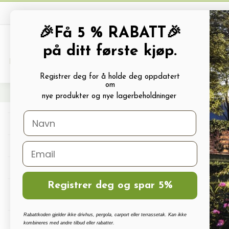
🎉Få 5 % RABATT🎉
på ditt første kjøp.
PRODUKTKATALOG
ALLE TILBUDS
Registrer deg for å holde deg oppdatert
om
Hjem
Frø og Næring
Næring Og Gjødsel
Gjødsel
Plengjødsel
Gjødsel t
nye produkter og nye lagerbeholdninger
Drivhus
Drivhus tilbehør
Polykarbonat, Glass Og Tilbehør
Registrer deg og spar 5%
Terrassetak, Pergola, Hagestuer,
Carport
Rabattkoden gjelder ikke drivhus, pergola, carport eller terrassetak. Kan ikke
Drivhus vanningssett
kombineres med andre tilbud eller rabatter.