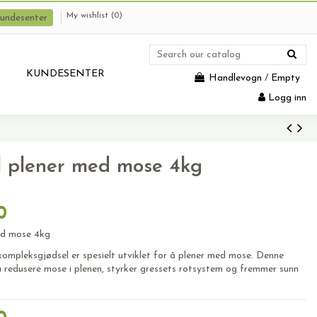
My wishlist (
0
)
undesenter
KUNDESENTER
Handlevogn
/
Empty
Logg inn
il plener med mose 4kg
1
0
med mose 4kg
ompleksgjødsel er spesielt utviklet for å plener med mose. Denne
 å redusere mose i plenen, styrker gressets rotsystem og fremmer sunn