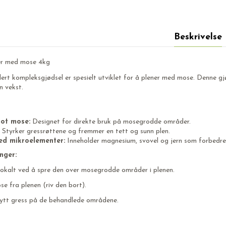
Beskrivelse
ner med mose 4kg
rt kompleksgjødsel er spesielt utviklet for å plener med mose. Denne gjød
n vekst.
mot mose:
Designet for direkte bruk på mosegrodde områder.
Styrker gressrøttene og fremmer en tett og sunn plen.
ed mikroelementer:
Inneholder magnesium, svovel og jern som forbedrer
nger:
lokalt ved å spre den over mosegrodde områder i plenen.
se fra plenen (riv den bort).
nytt gress på de behandlede områdene.