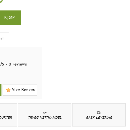
0
KJØP
ist
0
/
5
-
0
reviews
View Reviews
ODUKTER
TRYGG NETTHANDEL
RASK LEVERING