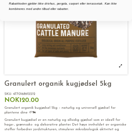
Rabattkoden gjelder ikke drivhus, pergola, carport eller terrassetak. Kan ikke
kombineres med andre tilbud eller rabatter.
Granulert organik kugjødsel 5kg
SKU:
4770168912212
NOK120.00
Granulert organik kugjødsel 5kg – naturlig og universell gjødsel for
plantene dine 🌱🐄
Granulert kugjødsel er en naturlig og allsidig gjødsel som er ideell for
hage-, grønnsaks- og dekorative planter. Det høye innholdet av organiske
stoffer forbedrer jordstrukturen, stimulerer mikrobiologisk aktivitet og