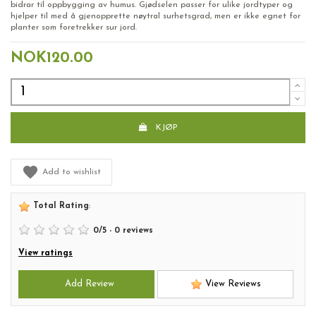
bidrar til oppbygging av humus. Gjødselen passer for ulike jordtyper og
hjelper til med å gjenopprette nøytral surhetsgrad, men er ikke egnet for
planter som foretrekker sur jord.
NOK120.00
KJØP
Add to wishlist
Total Rating
:
0
/
5
-
0
reviews
View ratings
Add Review
View Reviews