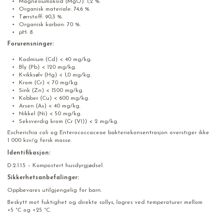
Magnesiumoksid (MgO): 1,2 %.
Organisk materiale: 74,6 %.
Tørrstoff: 90,3 %.
Organisk karbon: 70 %.
pH: 8.
Forurensninger:
Kadmium (Cd) < 40 mg/kg.
Bly (Pb) < 120 mg/kg.
Kvikksølv (Hg) < 1,0 mg/kg.
Krom (Cr) < 70 mg/kg.
Sink (Zn) < 1500 mg/kg.
Kobber (Cu) < 600 mg/kg.
Arsen (As) < 40 mg/kg.
Nikkel (Ni) < 50 mg/kg.
Seksverdig krom (Cr (VI)) < 2 mg/kg.
Escherichia coli og Enterococcaceae bakteriekonsentrasjon overstiger ikke
1 000 ksv/g fersk masse.
Identifikasjon:
D.2.1.1.5 – Kompostert husdyrgjødsel.
Sikkerhetsanbefalinger:
Oppbevares utilgjengelig for barn.
Beskytt mot fuktighet og direkte sollys, lagres ved temperaturer mellom
+5 °C og +25 °C.