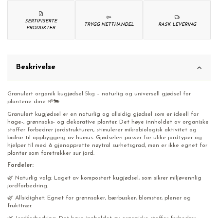
SERTIFISERTE
TRYGG NETTHANDEL
RASK LEVERING
PRODUKTER
Beskrivelse
Granulert organik kugjødsel 5kg – naturlig og universell gjødsel for
plantene dine 🌱🐄
Granulert kugjødsel er en naturlig og allsidig gjødsel som er ideell for
hage-, grønnsaks- og dekorative planter. Det høye innholdet av organiske
stoffer forbedrer jordstrukturen, stimulerer mikrobiologisk aktivitet og
bidrar til oppbygging av humus. Gjødselen passer for ulike jordtyper og
hjelper til med å gjenopprette nøytral surhetsgrad, men er ikke egnet for
planter som foretrekker sur jord.
Fordeler:
🌿 Naturlig valg: Laget av kompostert kugjødsel, som sikrer miljøvennlig
jordforbedring.
🌿 Allsidighet: Egnet for grønnsaker, bærbusker, blomster, plener og
frukttrær.