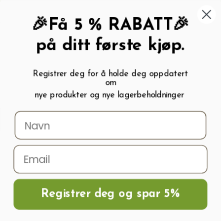
462 58 454
My wishlist (
0
)
Kundeservice:
Kundesenter
🎉Få 5 % RABATT🎉
på ditt første kjøp.
Registrer deg for å holde deg oppdatert
om
0
nye produkter og nye lagerbeholdninger
Menu
Søk
Logg inn
Handlevogn
Hjem
Frø og Næring
Næring Og Gjødsel
Gjødsel
Organisk gjødsel
Granulert organik kugjødsel 5kg
Registrer deg og spar 5%