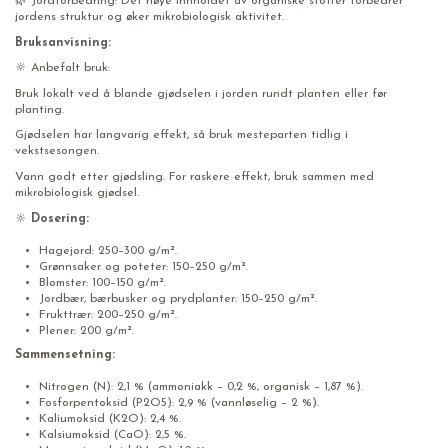
🌿 Jordforbedring: Det høye innholdet av organiske stoffer forbedrer
jordens struktur og øker mikrobiologisk aktivitet.
Bruksanvisning:
🔆 Anbefalt bruk:
Bruk lokalt ved å blande gjødselen i jorden rundt planten eller før
planting.
Gjødselen har langvarig effekt, så bruk mesteparten tidlig i
vekstsesongen.
Vann godt etter gjødsling. For raskere effekt, bruk sammen med
mikrobiologisk gjødsel.
🔆
Dosering:
Hagejord: 250–300 g/m².
Grønnsaker og poteter: 150–250 g/m².
Blomster: 100–150 g/m².
Jordbær, bærbusker og prydplanter: 150–250 g/m².
Frukttrær: 200–250 g/m².
Plener: 200 g/m².
Sammensetning:
Nitrogen (N): 2,1 % (ammoniakk – 0,2 %, organisk – 1,87 %).
Fosforpentoksid (P2O5): 2,9 % (vannløselig – 2 %).
Kaliumoksid (K2O): 2,4 %.
Kalsiumoksid (CaO): 2,5 %.