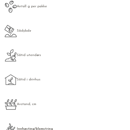
Antall g per pakke
Sådybde
Såtid utendørs
Såtid i drivhus
Avstand, cm
Innhøsting/blomstring