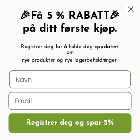
462 58 454
My wishlist (
0
)
Kundeservice:
Kundesenter
🎉Få 5 % RABATT🎉
på ditt første kjøp.
Registrer deg for å holde deg oppdatert
om
0
nye produkter og nye lagerbeholdninger
Menu
Søk
Logg inn
Handlevogn
Hjem
Frø og Næring
Grønnsaksfrø
Gresskarfrø
Gresskarfrø BIG MAX
Registrer deg og spar 5%