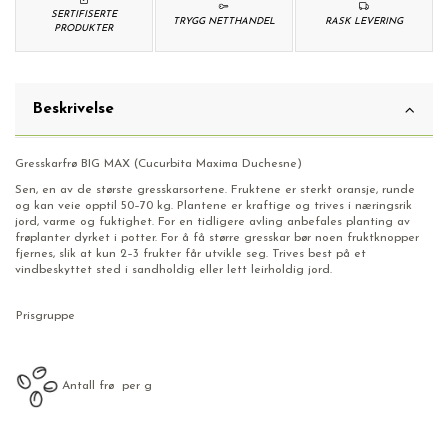
SERTIFISERTE
TRYGG NETTHANDEL
RASK LEVERING
PRODUKTER
Beskrivelse
Gresskarfrø BIG MAX (Cucurbita Maxima Duchesne)
Sen, en av de største gresskarsortene. Fruktene er sterkt oransje, runde
og kan veie opptil 50–70 kg. Plantene er kraftige og trives i næringsrik
jord, varme og fuktighet. For en tidligere avling anbefales planting av
frøplanter dyrket i potter. For å få større gresskar bør noen fruktknopper
fjernes, slik at kun 2–3 frukter får utvikle seg. Trives best på et
vindbeskyttet sted i sandholdig eller lett leirholdig jord.
Prisgruppe
Antall frø per g