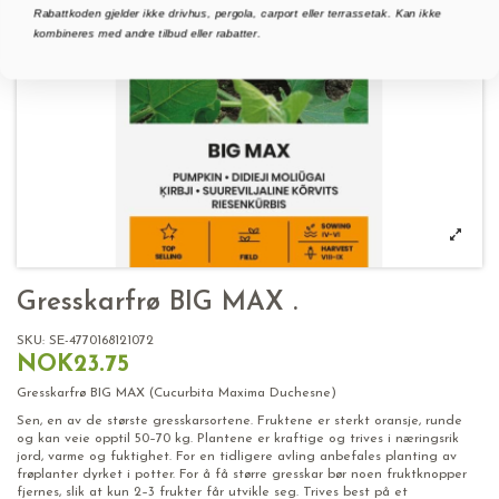
Rabattkoden gjelder ikke drivhus, pergola, carport eller terrassetak. Kan ikke
kombineres med andre tilbud eller rabatter.
Gresskarfrø BIG MAX .
SKU:
SE-4770168121072
NOK23.75
Gresskarfrø BIG MAX (Cucurbita Maxima Duchesne)
Sen, en av de største gresskarsortene. Fruktene er sterkt oransje, runde
og kan veie opptil 50–70 kg. Plantene er kraftige og trives i næringsrik
jord, varme og fuktighet. For en tidligere avling anbefales planting av
frøplanter dyrket i potter. For å få større gresskar bør noen fruktknopper
fjernes, slik at kun 2–3 frukter får utvikle seg. Trives best på et