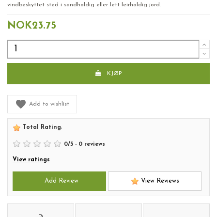
vindbeskyttet sted i sandholdig eller lett leirholdig jord.
NOK23.75
KJØP
Add to wishlist
Total Rating
:
0
/
5
-
0
reviews
View ratings
Add Review
View Reviews