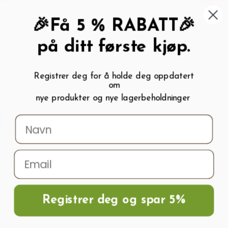
462 58 454
My wishlist (
0
)
Kundeservice:
Kundesenter
🎉Få 5 % RABATT🎉
på ditt første kjøp.
Registrer deg for å holde deg oppdatert
om
0
nye produkter og nye lagerbeholdninger
Menu
Søk
Logg inn
Handlevogn
Hjem
Frø og Næring
Grønnsaksfrø
Gresskarfrø
Gresskarfrø
QUINTALE SEME GIALLO
Registrer deg og spar 5%