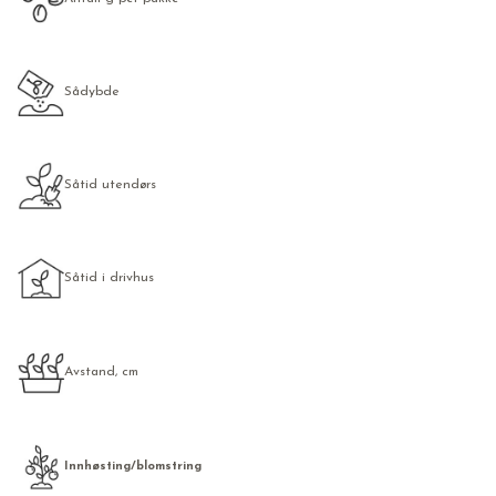
Sådybde
Såtid utendørs
Såtid i drivhus
Avstand, cm
Innhøsting/blomstring