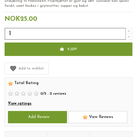
utskjæring til Halloween. Fruktkjøttet er gult og søtt. Gresskar kan spises
ferskt, samt brukes i gryteretter, supper og bakst.
NOK25.00
KJØP
Add to wishlist
Total Rating
:
0
/
5
-
0
reviews
View ratings
Add Review
View Reviews