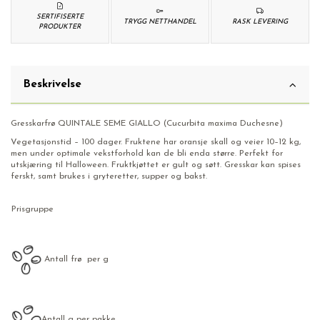
SERTIFISERTE
TRYGG NETTHANDEL
RASK LEVERING
PRODUKTER
Beskrivelse
Gresskarfrø QUINTALE SEME GIALLO (Cucurbita maxima Duchesne)
Vegetasjonstid – 100 dager. Fruktene har oransje skall og veier 10–12 kg,
men under optimale vekstforhold kan de bli enda større. Perfekt for
utskjæring til Halloween. Fruktkjøttet er gult og søtt. Gresskar kan spises
ferskt, samt brukes i gryteretter, supper og bakst.
Prisgruppe
Antall frø per g
Antall g per pakke