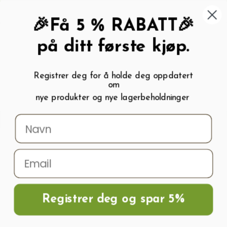
462 58 454
My wishlist (
0
)
Kundeservice:
Kundesenter
🎉Få 5 % RABATT🎉
på ditt første kjøp.
Registrer deg for å holde deg oppdatert
om
0
nye produkter og nye lagerbeholdninger
Menu
Søk
Logg inn
Handlevogn
Hjem
Grill og Grillutstyr
Grilltilbehør
Grillbørste 30 cm
Registrer deg og spar 5%