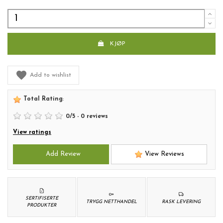
KJØP
Add to wishlist
Total Rating
:
0
/
5
-
0
reviews
View ratings
Add Review
View Reviews
SERTIFISERTE
TRYGG NETTHANDEL
RASK LEVERING
PRODUKTER