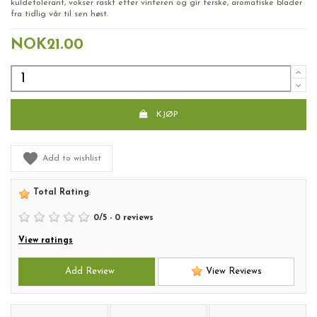
kuldetolerant, vokser raskt etter vinteren og gir ferske, aromatiske blader
fra tidlig vår til sen høst.
NOK21.00
KJØP
Add to wishlist
Total Rating
:
0
/
5
-
0
reviews
View ratings
Add Review
View Reviews