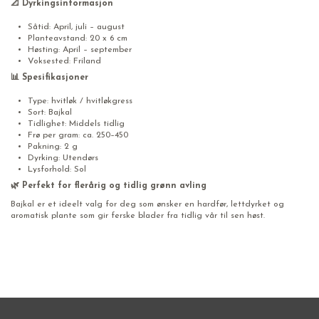
📐 Dyrkingsinformasjon
Såtid: April, juli – august
Planteavstand: 20 x 6 cm
Høsting: April – september
Voksested: Friland
📊 Spesifikasjoner
Type: hvitløk / hvitløkgress
Sort: Bajkal
Tidlighet: Middels tidlig
Frø per gram: ca. 250–450
Pakning: 2 g
Dyrking: Utendørs
Lysforhold: Sol
🌿 Perfekt for flerårig og tidlig grønn avling
Bajkal er et ideelt valg for deg som ønsker en hardfør, lettdyrket og
aromatisk plante som gir ferske blader fra tidlig vår til sen høst.