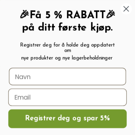
462 58 454
My wishlist (
0
)
Kundeservice:
Kundesenter
🎉Få 5 % RABATT🎉
på ditt første kjøp.
Registrer deg for å holde deg oppdatert
om
0
nye produkter og nye lagerbeholdninger
Menu
Søk
Logg inn
Handlevogn
Hjem
Frø og Næring
Grønnsaksfrø
Løk
Hvitløk Bajkal
Registrer deg og spar 5%