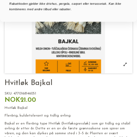
Rabattkoden gjelder ikke drivhus, pergola, carport eller terrassetak. Kan ikke
kombineres med andre tilbud eller rabatter.
Hvitløk Bajkal
SKU:
4770168146051
NOK21.00
Hvitløk Bajkal
Flerårig, kuldetolerant og tidlig avling
Bajkal er en flerårig type Hvitløk (hvitløksgressløk) som gir tidlig og stabil
avling år etter år. Dette er en av de første grønnsakene som spirer om
våren, og den kan dyrkes på samme sted i 3–5 år. Planten er svært