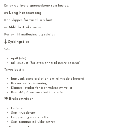
En av de første grønnsakene som høstes.
✂️ Lang høstesesong
Kan klippes fra vår til sen høst.
🥗 Mild hvitløksaroma
Perfekt til matlaging og salater.
🌡️ Dyrkingstips
Sås:
april (vår)
juli–august (for etablering til neste sesong)
Trives best i:
humusrik sandjord eller lett til middels leirjord
Krever solrik plassering
Klippes jevnlig for å stimulere ny vekst
Kan stå på samme sted i flere år
🍽️ Bruksområder
I salater
Som krydderurt
I supper og varme retter
Som topping på ulike retter