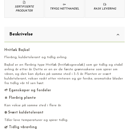
SERTIFISERTE
TRYGG NETTHANDEL
RASK LEVERING
PRODUKTER
Beskrivelse
Hvitløk Bajkal
Flerårig, kuldetolerant og tidlig avling
Bajkal er en flerårig type Hvitløk (hvitløksgressløk) som gir tidlig og stabil
avling år etter år. Dette er en av de første grønnsakene som spirer om
våren, og den kan dyrkes på samme sted i 3–5 år. Planten er svært
kuldetolerant, vokser raskt etter vinteren og gir ferske, aromatiske blader
fra tidlig vår til sen høst.
🌱 Egenskaper og fordeler
🧄 Flerårig plante
Kan vokse på samme sted i flere år.
❄️ Svært kuldetolerant
Tåler lave temperaturer og spirer tidlig.
🌿 Tidlig våravling