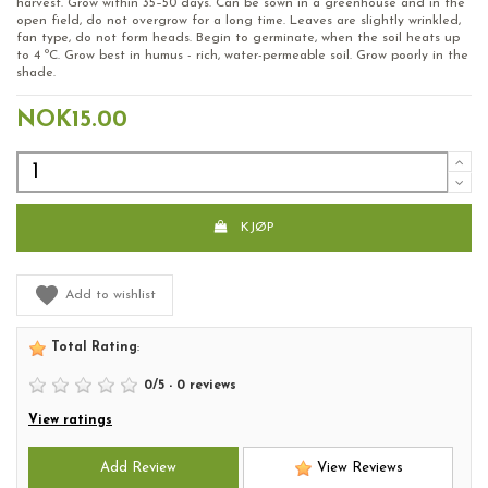
harvest. Grow within 35–50 days. Can be sown in a greenhouse and in the
open field, do not overgrow for a long time. Leaves are slightly wrinkled,
fan type, do not form heads. Begin to germinate, when the soil heats up
to 4 ºC. Grow best in humus - rich, water-permeable soil. Grow poorly in the
shade.
NOK15.00
KJØP
Add to wishlist
Total Rating
:
0
/
5
-
0
reviews
View ratings
Add Review
View Reviews