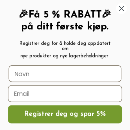
462 58 454
My wishlist (
0
)
Kundeservice:
Kundesenter
🎉Få 5 % RABATT🎉
på ditt første kjøp.
Registrer deg for å holde deg oppdatert
om
0
nye produkter og nye lagerbeholdninger
Menu
Søk
Logg inn
Handlevogn
Hjem
Frø og Næring
Salatfrø
Isbergsalat GRAND RAPIDS
Registrer deg og spar 5%