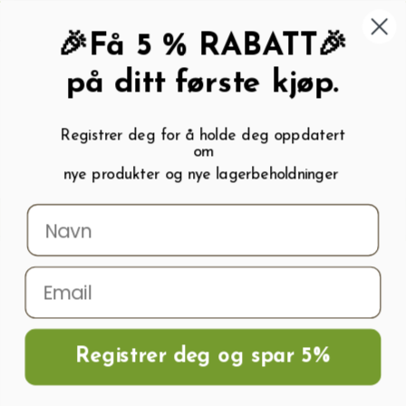
462 58 454
My wishlist (
0
)
Kundeservice:
Kundesenter
🎉Få 5 % RABATT🎉
på ditt første kjøp.
Registrer deg for å holde deg oppdatert
om
0
nye produkter og nye lagerbeholdninger
Menu
Søk
Logg inn
Handlevogn
Hjem
Polykarbonatplater , Glass Og Tilbehør
Kanal polykarbonatplater
Kanal Polykarbonatplater 10mm (Bredde-1.05m) bronse
Registrer deg og spar 5%