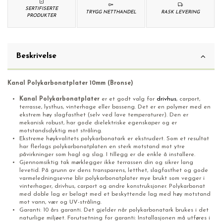
SERTIFISERTE
TRYGG NETTHANDEL
RASK LEVERING
PRODUKTER
Beskrivelse
Kanal Polykarbonatplater 10mm (Bronse)
Kanal Polykarbonatplater
er et godt valg for
drivhus
, carport,
terrasse, lysthus, vinterhage eller basseng. Det er en polymer med en
ekstrem høy slagfasthet (selv ved lave temperaturer). Den er
mekanisk robust, har gode dielektriske egenskaper og er
motstandsdyktig mot stråling.
Ekstreme høykvalitets polykarbonatark er ekstrudert. Som et resultat
har flerlags polykarbonatplaten en sterk motstand mot ytre
påvirkninger som hagl og slag. I tillegg er de enkle å installere.
Gjennomsiktig tak mørklegger ikke terrassen din og sikrer lang
levetid. På grunn av dens transparens, letthet, slagfasthet og gode
varmeledningsevne blir polykarbonatplater mye brukt som vegger i
vinterhager, drivhus, carport og andre konstruksjoner. Polykarbonat
med doble lag er belagt med et beskyttende lag med høy motstand
mot vann, vær og UV-stråling.
Garanti: 10 års garanti. Det gjelder når polykarbonatark brukes i det
naturlige miljøet. Forutsetning for garanti: Installasjonen må utføres i