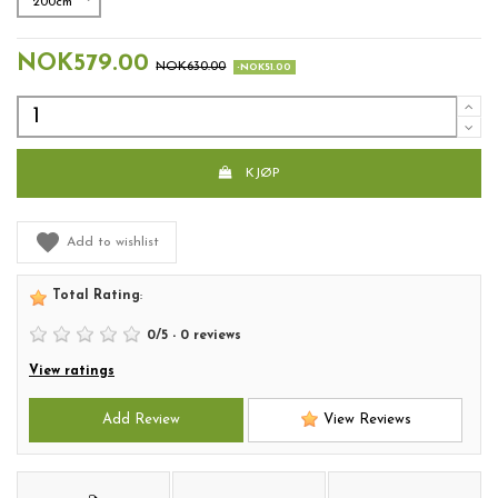
NOK579.00
NOK630.00
-NOK51.00
KJØP
Add to wishlist
Total Rating
:
0
/
5
-
0
reviews
View ratings
Add Review
View Reviews