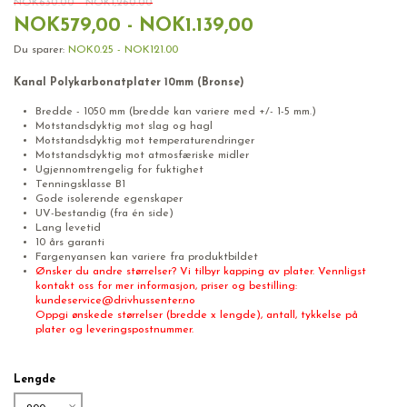
NOK630.00 - NOK1,260.00
NOK579,00 - NOK1.139,00
Du sparer:
NOK0.25 - NOK121.00
Kanal Polykarbonatplater 10mm (Bronse)
Bredde - 1050 mm (bredde kan variere med +/- 1-5 mm.)
Motstandsdyktig mot slag og hagl
Motstandsdyktig mot temperaturendringer
Motstandsdyktig mot atmosfæriske midler
Ugjennomtrengelig for fuktighet
Tenningsklasse B1
Gode isolerende egenskaper
UV-bestandig (fra én side)
Lang levetid
10 års garanti
Fargenyansen kan variere fra produktbildet
Ønsker du andre størrelser? Vi tilbyr kapping av plater. Vennligst
kontakt oss for mer informasjon, priser og bestilling:
kundeservice@drivhussenter.no
Oppgi ønskede størrelser (bredde x lengde), antall, tykkelse på
plater og leveringspostnummer.
Lengde