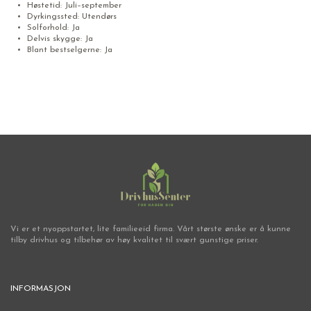
Høstetid: Juli–september
Dyrkingssted: Utendørs
Solforhold: Ja
Delvis skygge: Ja
Blant bestselgerne: Ja
Vi er et nyoppstartet, lite familieeid firma. Vårt største ønske er å kunne
tilby drivhus og tilbehør av høy kvalitet til svært gunstige priser.
INFORMASJON