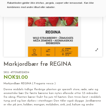
Rabattkoden gjelder ikke drivhus, pergola, carport eller terrassetak. Kan ikke
kombineres med andre tilbud eller rabatter.
Markjordbær frø REGINA
SKU:
4770168329034
NOK21.00
Markjordbær REGINA ( Fragaria vesca )
Denne middels tidlige flerårige planten gir spesielt store, røde, søte og
aromatiske bær. De første bærene kan nytes allerede etter 3,5 måneder
fra såing. Planten bærer frukt fra juni til høsten. Den trives best i middels
tung jord og kan dyrkes i steinhager. Den tåler også skygge. Jordbærene
er rike på jern, kobber, mangan, molybden, sink, jod, kalium og andre