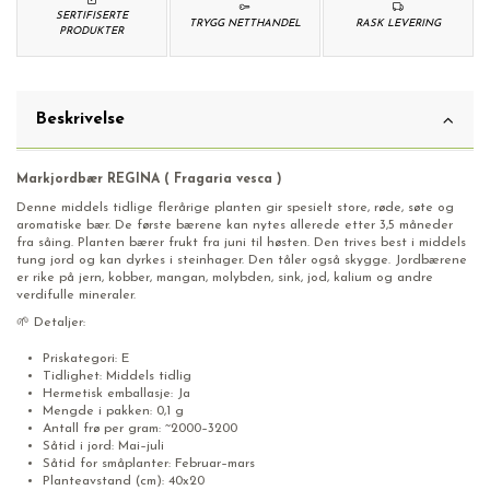
SERTIFISERTE
TRYGG NETTHANDEL
RASK LEVERING
PRODUKTER
Beskrivelse
Markjordbær REGINA ( Fragaria vesca )
Denne middels tidlige flerårige planten gir spesielt store, røde, søte og
aromatiske bær. De første bærene kan nytes allerede etter 3,5 måneder
fra såing. Planten bærer frukt fra juni til høsten. Den trives best i middels
tung jord og kan dyrkes i steinhager. Den tåler også skygge. Jordbærene
er rike på jern, kobber, mangan, molybden, sink, jod, kalium og andre
verdifulle mineraler.
🌱 Detaljer:
Priskategori: E
Tidlighet: Middels tidlig
Hermetisk emballasje: Ja
Mengde i pakken: 0,1 g
Antall frø per gram: ~2000–3200
Såtid i jord: Mai–juli
Såtid for småplanter: Februar–mars
Planteavstand (cm): 40x20