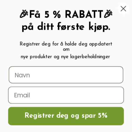
462 58 454
My wishlist (
0
)
Kundeservice:
Kundesenter
🎉Få 5 % RABATT🎉
på ditt første kjøp.
Registrer deg for å holde deg oppdatert
om
0
nye produkter og nye lagerbeholdninger
Menu
Søk
Logg inn
Handlevogn
Hjem
Frø og Næring
Bærfrø
Markjordbær REGINA
Registrer deg og spar 5%