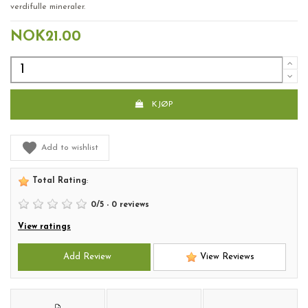
verdifulle mineraler.
NOK21.00
KJØP
Add to wishlist
Total Rating
:
0
/
5
-
0
reviews
View ratings
Add Review
View Reviews