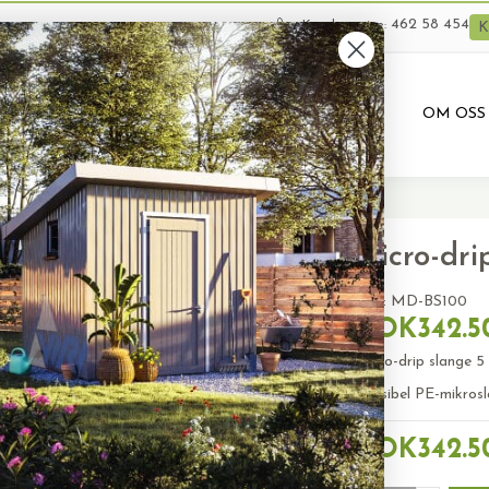
462 58 454
Kundeservice:
K
VARER
BRUKTE VARER
PRODUKTUTLEIE
OM OSS
icro-drip slange 5 x 3mm, 100m
Micro-dri
SKU:
MD-BS100
NOK342.5
Micro-drip slange 
Fleksibel PE-mikros
NOK342.5