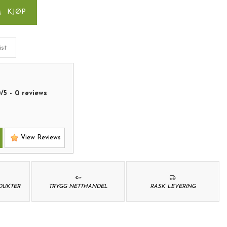
KJØP
ist
0
/
5
-
0
reviews
View Reviews
ODUKTER
TRYGG NETTHANDEL
RASK LEVERING