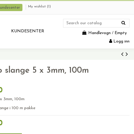
My wishlist (
1
)
undesenter
KUNDESENTER
Handlevogn
/
Empty
Logg inn
p slange 5 x 3mm, 100m
0
5 x 3mm, 100m
lange i 100 m pakke
0