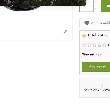
Add to wishl
Total Rating
:
View ratings
Add Review
SERTIFISERTE PR