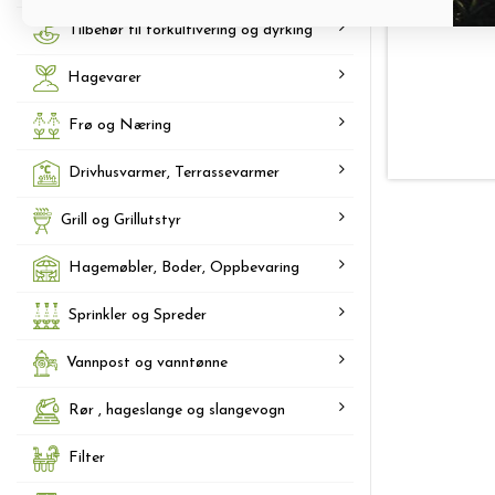
Tilbehør til forkultivering og dyrking
Hagevarer
Frø og Næring
Drivhusvarmer, Terrassevarmer
Grill og Grillutstyr
Hagemøbler, Boder, Oppbevaring
Sprinkler og Spreder
Vannpost og vanntønne
Rør , hageslange og slangevogn
Filter