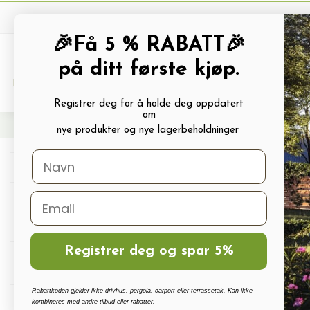
🎉Få 5 % RABATT🎉
på ditt første kjøp.
PRODUKTKATALOG
ALLE TILBUDS
Registrer deg for å holde deg oppdatert
om
Hjem
Rør, hageslange og slangevogn
Dryppslange, svetteslange, micro-drip
M
nye produkter og nye lagerbeholdninger
Drivhus
Drivhus tilbehør
Polykarbonat, Glass Og Tilbehør
Registrer deg og spar 5%
Terrassetak, Pergola, Hagestuer,
Carport
Rabattkoden gjelder ikke drivhus, pergola, carport eller terrassetak. Kan ikke
Drivhus vanningssett
kombineres med andre tilbud eller rabatter.