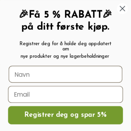
462 58 454
My wishlist (
0
)
Kundeservice:
Kundesenter
🎉Få 5 % RABATT🎉
på ditt første kjøp.
Registrer deg for å holde deg oppdatert
om
0
nye produkter og nye lagerbeholdninger
Menu
Søk
Logg inn
Handlevogn
Hjem
Polykarbonatplater , Glass Og Tilbehør
Møne Av Galvanisert Stål Til
Drivhus
Registrer deg og spar 5%