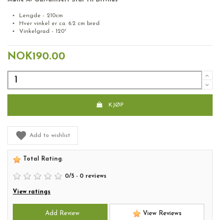
Lengde - 210cm
Hver vinkel er ca. 6.2 cm bred
Vinkelgrad - 120°
NOK190.00
KJØP
Add to wishlist
Total Rating
:
0
/
5
-
0
reviews
View ratings
Add Review
View Reviews