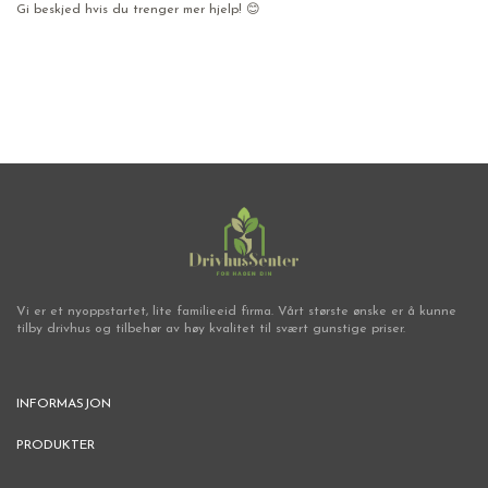
Gi beskjed hvis du trenger mer hjelp! 😊
Nepe
Vi er et nyoppstartet, lite familieeid firma. Vårt største ønske er å kunne
tilby drivhus og tilbehør av høy kvalitet til svært gunstige priser.
INFORMASJON
PRODUKTER