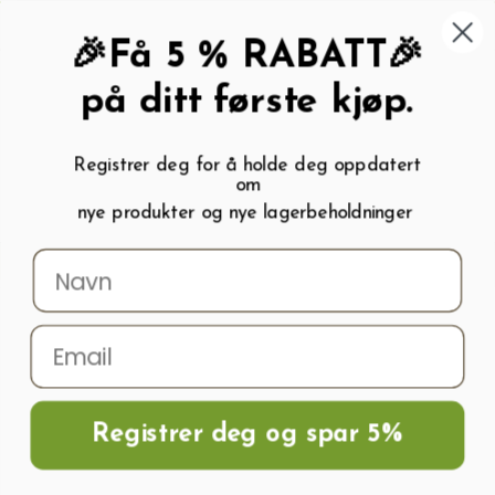
462 58 454
My wishlist (
0
)
Kundeservice:
Kundesenter
🎉Få 5 % RABATT🎉
på ditt første kjøp.
Registrer deg for å holde deg oppdatert
om
0
nye produkter og nye lagerbeholdninger
Menu
Søk
Logg inn
Handlevogn
Hjem
Frø og Næring
Grønnsaksfrø
Nepe GOLDANA ORGANIC
Registrer deg og spar 5%