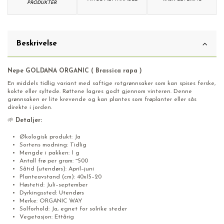
PRODUKTER
Beskrivelse
Nepe GOLDANA ORGANIC ( Brassica rapa )
En middels tidlig variant med saftige rotgrønnsaker som kan spises ferske,
kokte eller syltede. Røttene lagres godt gjennom vinteren. Denne
grønnsaken er lite krevende og kan plantes som frøplanter eller sås
direkte i jorden.
🌱
Detaljer:
Økologisk produkt: Ja
Sortens modning: Tidlig
Mengde i pakken: 1 g
Antall frø per gram: ~500
Såtid (utendørs): April–juni
Planteavstand (cm): 40x15–20
Høstetid: Juli–september
Dyrkingssted: Utendørs
Merke: ORGANIC WAY
Solforhold: Ja, egnet for solrike steder
Vegetasjon: Ettårig