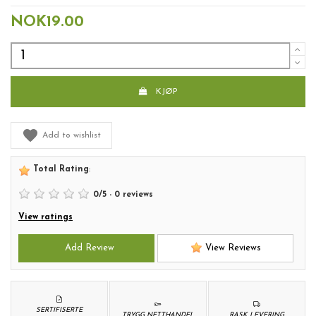
NOK19.00
KJØP
Add to wishlist
Total Rating
:
0
/
5
-
0
reviews
View ratings
Add Review
View Reviews
SERTIFISERTE
TRYGG NETTHANDEL
RASK LEVERING