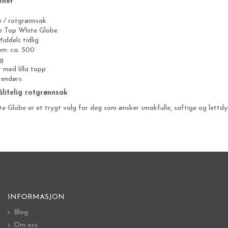
oner
 / rotgrønnsak
le Top White Globe
Middels tidlig
am: ca. 500
 g
 med lilla topp
tendørs
ålitelig rotgrønnsak
e Globe er et trygt valg for deg som ønsker smakfulle, saftige og lettd
INFORMASJON
Blog
Om oss