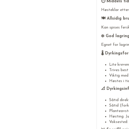
⏱️ Middels tid
Høsteklar etter
🍽️ Allsidig br
Kan spises fersk
❄️ God lagrin
Egnet for lagri
🌡️ Dyrkingsfo
Lite kreve
Trives best
Viktig med
Høstes i t
📐 Dyrkingsin
Såtid direkt
Såtid (forku
Planteavst
Høsting: Ju
Voksested: