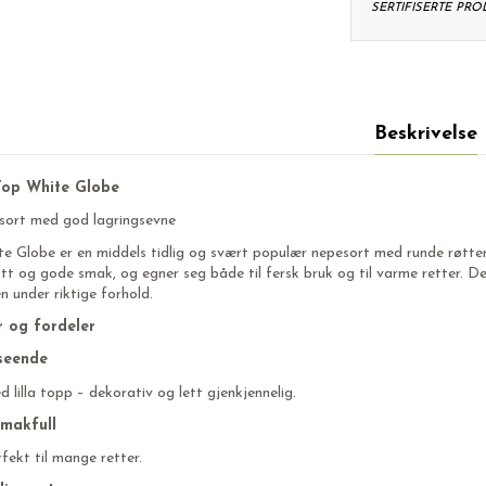
SERTIFISERTE PR
Beskrivelse
Top White Globe
k sort med god lagringsevne
e Globe er en middels tidlig og svært populær nepesort med runde røtter og
øtt og gode smak, og egner seg både til fersk bruk og til varme retter. De
n under riktige forhold.
 og fordeler
tseende
 lilla topp – dekorativ og lett gjenkjennelig.
smakfull
fekt til mange retter.