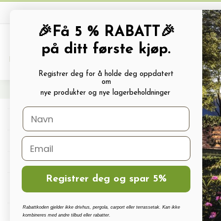
🎉Få 5 % RABATT🎉
på ditt første kjøp.
PRODUKTKATALOG
ALLE TILBUDS
Registrer deg for å holde deg oppdatert
om
Hjem
Frø og Næring
Grønnsaksfrø
Nepe Purple Top White Globe
nye produkter og nye lagerbeholdninger
Drivhus
Drivhus tilbehør
Polykarbonat, Glass Og Tilbehør
Registrer deg og spar 5%
Terrassetak, Pergola, Hagestuer,
Carport
Rabattkoden gjelder ikke drivhus, pergola, carport eller terrassetak. Kan ikke
Drivhus vanningssett
kombineres med andre tilbud eller rabatter.