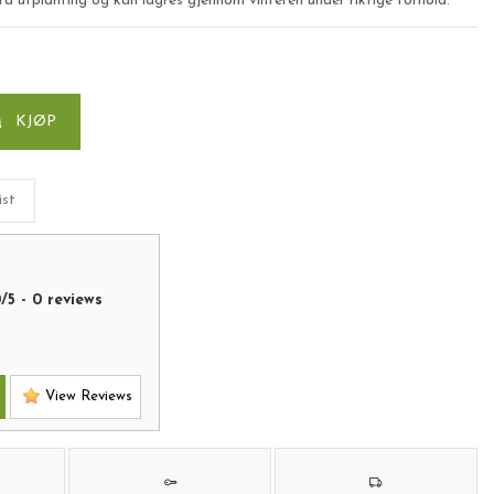
ra utplanting og kan lagres gjennom vinteren under riktige forhold.
KJØP
ist
0
/
5
-
0
reviews
View Reviews