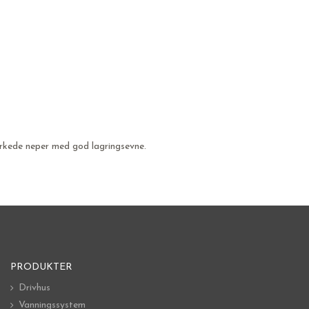
yrkede neper med god lagringsevne.
PRODUKTER
Drivhus
Vanningssystem