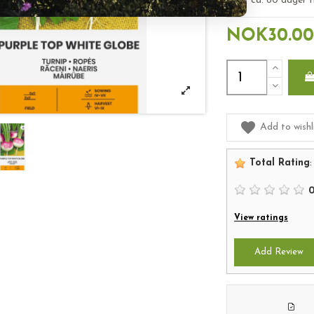
etter ca. 60 dager f
NOK30.00
Add to wishl
Total Rating
:
View ratings
Add Review