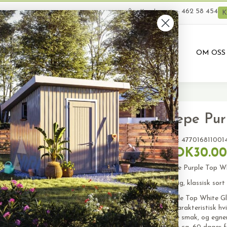
462 58 454
Kundeservice:
K
VARER
BRUKTE VARER
PRODUKTUTLEIE
OM OSS
Nepe Pur
SKU:
477016811001
NOK30.00
Nepe Purple Top Wh
Saftig, klassisk sor
Purple Top White Gl
og karakteristisk hvi
gode smak, og egner 