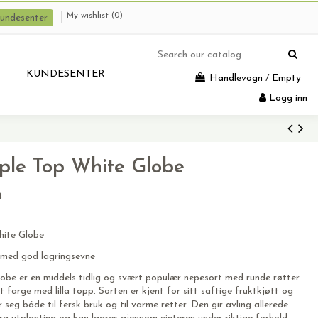
My wishlist (
0
)
undesenter
KUNDESENTER
Handlevogn
/
Empty
Logg inn
ple Top White Globe
4
ite Globe
t med god lagringsevne
obe er en middels tidlig og svært populær nepesort med runde røtter
t farge med lilla topp. Sorten er kjent for sitt saftige fruktkjøtt og
seg både til fersk bruk og til varme retter. Den gir avling allerede