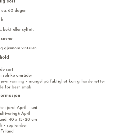
lig sort
 ca. 60 dager.
uk
, kokt eller syltet.
gsevne
ng gjennom vinteren.
rhold
nde sort
 i solrike områder
 jevn vanning – mangel på fuktighet kan gi harde røtter
ide for best smak
formasjon
e i jord: April – juni
ltivering): April
and: 40 x 15–20 cm
li – september
 Friland