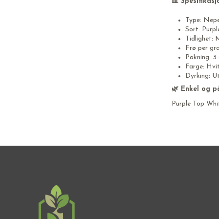
📊 Spesifikasj
Type: Nepe
Sort: Purp
Tidlighet: 
Frø per gr
Pakning: 3
Farge: Hvit
Dyrking: U
🌿 Enkel og p
Purple Top Whit