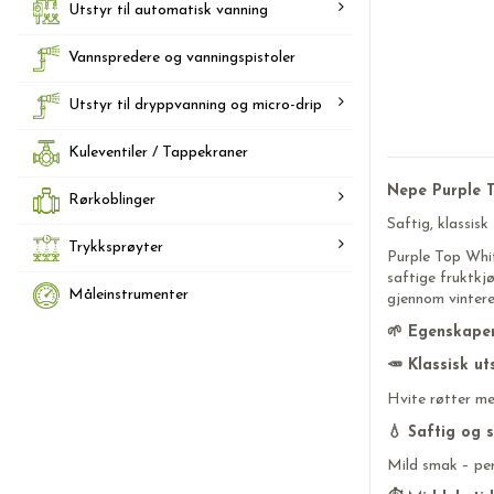
Utstyr til automatisk vanning
Vannspredere og vanningspistoler
Utstyr til dryppvanning og micro-drip
Kuleventiler / Tappekraner
Nepe Purple 
Rørkoblinger
Saftig, klassis
Trykksprøyter
Purple Top Whit
saftige fruktkj
Måleinstrumenter
gjennom vintere
🌱 Egenskaper
🥕 Klassisk u
Hvite røtter med
💧 Saftig og 
Mild smak – per