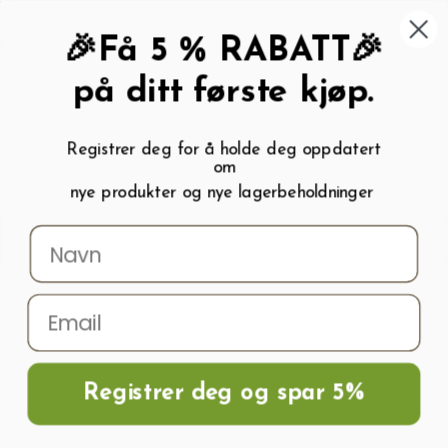
462 58 454
My wishlist (
0
)
Kundeservice:
Kundesenter
🎉Få 5 % RABATT🎉
på ditt første kjøp.
Registrer deg for å holde deg oppdatert
om
0
nye produkter og nye lagerbeholdninger
Menu
Søk
Logg inn
Handlevogn
Hjem
Frø og Næring
Næring Og Gjødsel
Næring
Organisk-
mineralnæring for grønnsaker og urter 1L
Registrer deg og spar 5%