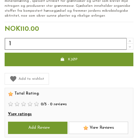
mineralnæring , spesielt utviklet for grønnsaker og urter som krever mye
nitrogen og produserer stor grønnmasse. Gjødselen inneholder organiske
stoffer fra kompostert hønsegjødsel og fremmer jordens mikrobiologiske
aktivitet, noe som sikrer sunne planter og rikelige avlinger.
NOK110.00
KJØP
Add to wishlist
Total Rating
:
0
/
5
-
0
reviews
View ratings
Add Review
View Reviews