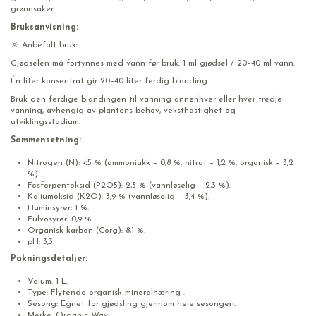
grønnsaker.
Bruksanvisning:
🔆 Anbefalt bruk:
Gjødselen må fortynnes med vann før bruk: 1 ml gjødsel / 20–40 ml vann.
Én liter konsentrat gir 20–40 liter ferdig blanding.
Bruk den ferdige blandingen til vanning annenhver eller hver tredje
vanning, avhengig av plantens behov, veksthastighet og
utviklingsstadium.
Sammensetning:
Nitrogen (N): <5 % (ammoniakk – 0,8 %, nitrat – 1,2 %, organisk – 3,2
%).
Fosforpentoksid (P2O5): 2,3 % (vannløselig – 2,3 %).
Kaliumoksid (K2O): 3,9 % (vannløselig – 3,4 %).
Huminsyrer: 1 %.
Fulvosyrer: 0,9 %.
Organisk karbon (Corg): 8,1 %.
pH: 3,3.
Pakningsdetaljer:
Volum: 1 L.
Type: Flytende organisk-mineralnæring .
Sesong: Egnet for gjødsling gjennom hele sesongen.
Merke: Organic Way.