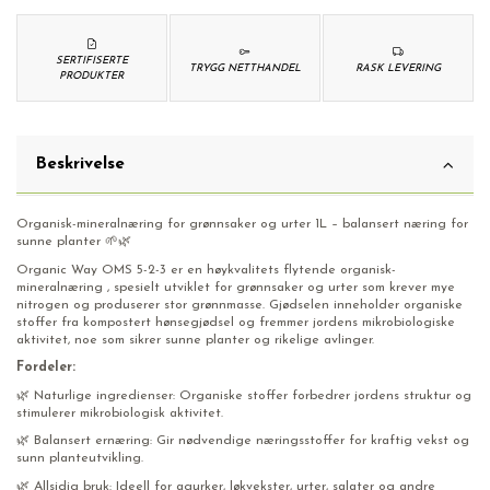
SERTIFISERTE
TRYGG NETTHANDEL
RASK LEVERING
PRODUKTER
Beskrivelse
Organisk-mineralnæring for grønnsaker og urter 1L – balansert næring for
sunne planter 🌱🌿
Organic Way OMS 5-2-3 er en høykvalitets flytende organisk-
mineralnæring , spesielt utviklet for grønnsaker og urter som krever mye
nitrogen og produserer stor grønnmasse. Gjødselen inneholder organiske
stoffer fra kompostert hønsegjødsel og fremmer jordens mikrobiologiske
aktivitet, noe som sikrer sunne planter og rikelige avlinger.
Fordeler:
🌿 Naturlige ingredienser: Organiske stoffer forbedrer jordens struktur og
stimulerer mikrobiologisk aktivitet.
🌿 Balansert ernæring: Gir nødvendige næringsstoffer for kraftig vekst og
sunn planteutvikling.
🌿 Allsidig bruk: Ideell for agurker, løkvekster, urter, salater og andre