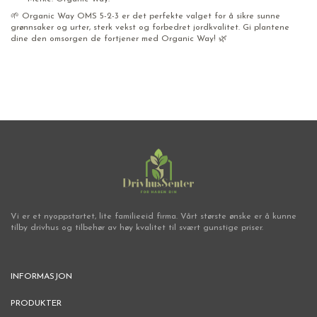
🌱 Organic Way OMS 5-2-3 er det perfekte valget for å sikre sunne
grønnsaker og urter, sterk vekst og forbedret jordkvalitet. Gi plantene
dine den omsorgen de fortjener med Organic Way! 🌿
Vi er et nyoppstartet, lite familieeid firma. Vårt største ønske er å kunne
tilby drivhus og tilbehør av høy kvalitet til svært gunstige priser.
INFORMASJON
PRODUKTER