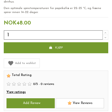
drivhus.
Den optimale spiretemperaturen for paprikafrø er 22–25 °C, og frøene
spirer innen 14–22 dager.
NOK48.00
KJØP
Add to wishlist
Total Rating
:
0
/
5
-
0
reviews
View ratings
Add Review
View Reviews