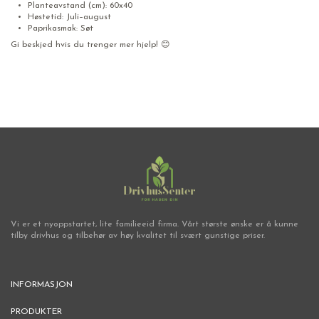
Planteavstand (cm): 60x40
Høstetid: Juli–august
Paprikasmak: Søt
Gi beskjed hvis du trenger mer hjelp! 😊
Vi er et nyoppstartet, lite familieeid firma. Vårt største ønske er å kunne
tilby drivhus og tilbehør av høy kvalitet til svært gunstige priser.
INFORMASJON
PRODUKTER