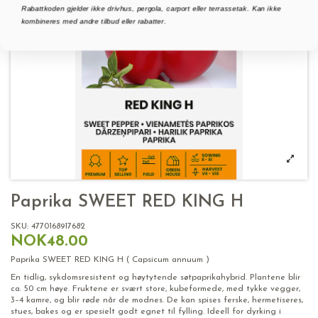
Rabattkoden gjelder ikke drivhus, pergola, carport eller terrassetak. Kan ikke
kombineres med andre tilbud eller rabatter.
Paprika SWEET RED KING H
SKU:
4770168917682
NOK48.00
Paprika SWEET RED KING H ( Capsicum annuum )
En tidlig, sykdomsresistent og høytytende søtpaprikahybrid. Plantene blir
ca. 50 cm høye. Fruktene er svært store, kubeformede, med tykke vegger,
3–4 kamre, og blir røde når de modnes. De kan spises ferske, hermetiseres,
stues, bakes og er spesielt godt egnet til fylling. Ideell for dyrking i