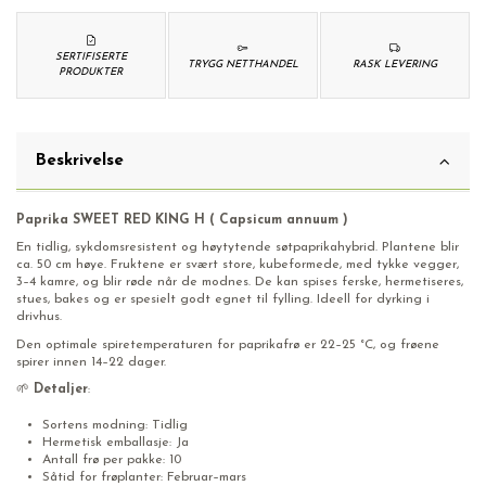
SERTIFISERTE
TRYGG NETTHANDEL
RASK LEVERING
PRODUKTER
Beskrivelse
Paprika SWEET RED KING H ( Capsicum annuum )
En tidlig, sykdomsresistent og høytytende søtpaprikahybrid. Plantene blir
ca. 50 cm høye. Fruktene er svært store, kubeformede, med tykke vegger,
3–4 kamre, og blir røde når de modnes. De kan spises ferske, hermetiseres,
stues, bakes og er spesielt godt egnet til fylling. Ideell for dyrking i
drivhus.
Den optimale spiretemperaturen for paprikafrø er 22–25 °C, og frøene
spirer innen 14–22 dager.
🌱
Detaljer
:
Sortens modning: Tidlig
Hermetisk emballasje: Ja
Antall frø per pakke: 10
Såtid for frøplanter: Februar–mars