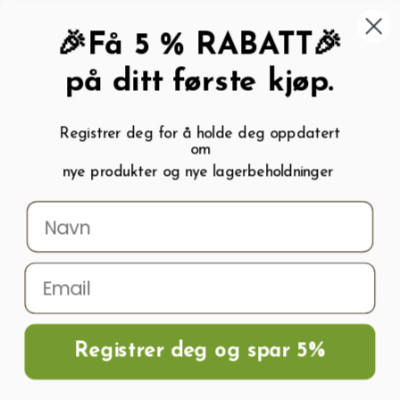
462 58 454
My wishlist (
0
)
Kundeservice:
Kundesenter
🎉Få 5 % RABATT🎉
på ditt første kjøp.
Registrer deg for å holde deg oppdatert
om
0
nye produkter og nye lagerbeholdninger
Menu
Søk
Logg inn
Handlevogn
Hjem
Frø og Næring
Grønnsaksfrø
Paprikafrø
Paprika SWEET RED
KING H
Registrer deg og spar 5%