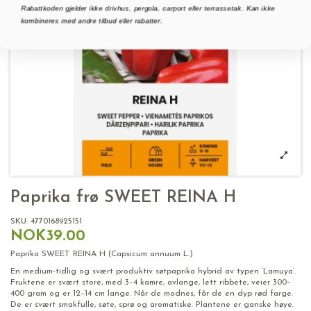
Rabattkoden gjelder ikke drivhus, pergola, carport eller terrassetak. Kan ikke
kombineres med andre tilbud eller rabatter.
Paprika frø SWEET REINA H
SKU:
4770168925151
NOK39.00
Paprika SWEET REINA H (Capsicum annuum L.)
En medium-tidlig og svært produktiv søtpaprika hybrid av typen ‘Lamuya’.
Fruktene er svært store, med 3–4 kamre, avlange, lett ribbete, veier 300–
400 gram og er 12–14 cm lange. Når de modnes, får de en dyp rød farge.
De er svært smakfulle, søte, sprø og aromatiske. Plantene er ganske høye.