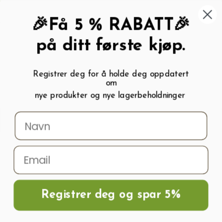
462 58 454
My wishlist (
0
)
Kundeservice:
Kundesenter
🎉Få 5 % RABATT🎉
på ditt første kjøp.
Registrer deg for å holde deg oppdatert
om
0
nye produkter og nye lagerbeholdninger
Menu
Søk
Logg inn
Handlevogn
Hjem
Frø og Næring
Grønnsaksfrø
Paprikafrø
Paprika SWEET REINA
H
Registrer deg og spar 5%