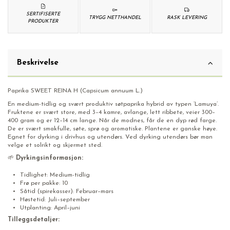
SERTIFISERTE
TRYGG NETTHANDEL
RASK LEVERING
PRODUKTER
Beskrivelse
Paprika SWEET REINA H (Capsicum annuum L.)
En medium-tidlig og svært produktiv søtpaprika hybrid av typen ‘Lamuya’.
Fruktene er svært store, med 3–4 kamre, avlange, lett ribbete, veier 300–
400 gram og er 12–14 cm lange. Når de modnes, får de en dyp rød farge.
De er svært smakfulle, søte, sprø og aromatiske. Plantene er ganske høye.
Egnet for dyrking i drivhus og utendørs. Ved dyrking utendørs bør man
velge et solrikt og skjermet sted.
🌱
Dyrkingsinformasjon:
Tidlighet: Medium-tidlig
Frø per pakke: 10
Såtid (spirekasser): Februar–mars
Høstetid: Juli–september
Utplanting: April–juni
Tilleggsdetaljer: