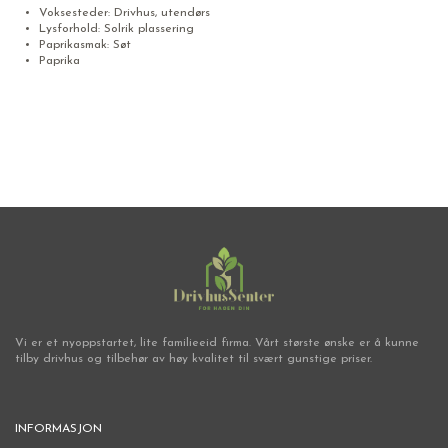
Voksesteder: Drivhus, utendørs
Lysforhold: Solrik plassering
Paprikasmak: Søt
Paprika
Paprikafrø
Vi er et nyoppstartet, lite familieeid firma. Vårt største ønske er å kunne
tilby drivhus og tilbehør av høy kvalitet til svært gunstige priser.
INFORMASJON