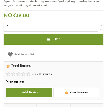
Egnet for dyrking i drivhus og utendørs. Ved dyrking utendørs bør man
velge et solrikt og skjermet sted.
NOK39.00
KJØP
Add to wishlist
Total Rating
:
0
/
5
-
0
reviews
View ratings
Add Review
View Reviews