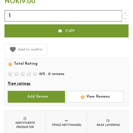
NOK19.00
KJØP
Add to wishlist
Total Rating
:
0
/
5
-
0
reviews
View ratings
Add Review
View Reviews
SERTIFISERTE
TRYGG NETTHANDEL
RASK LEVERING
PRODUKTER