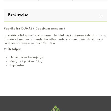
Beskrivelse
Paprikafrø DUMAS ( Capsicum annuum )
En middels tidlig sort som er egnet for dyrking i uoppvarmede drivhus og
utendørs. Fruktene er runde, tomatlignende, mørkerøde når de modnes,
med tykke vegger, og veier 90–100 g.
🌱
Detaljer:
Hermetisk emballasje: Ja
Mengde i pakken: 0,2 g
Paprikafrø