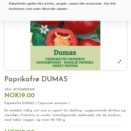
Rabattkoden gjelder ikke drivhus, pergola, carport eller terrassetak. Kan ikke
kombineres med andre tilbud eller rabatter.
Paprikafrø DUMAS
SKU:
4770168125919
NOK19.00
Paprikafrø DUMAS ( Capsicum annuum )
En middels tidlig sort som er egnet for dyrking i uoppvarmede drivhus og
utendørs. Fruktene er runde, tomatlignende, mørkerøde når de modnes,
med tykke vegger, og veier 90–100 g.