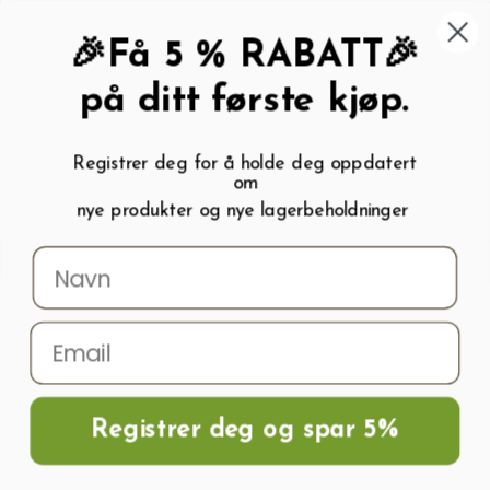
462 58 454
My wishlist (
0
)
Kundeservice:
Kundesenter
🎉Få 5 % RABATT🎉
på ditt første kjøp.
Registrer deg for å holde deg oppdatert
om
0
nye produkter og nye lagerbeholdninger
Menu
Søk
Logg inn
Handlevogn
Hjem
Frø og Næring
Grønnsaksfrø
Paprikafrø
Paprikafrø DUMAS
Registrer deg og spar 5%