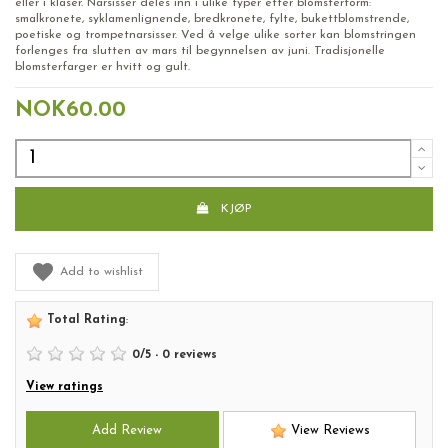
eller i klaser. Narsisser deles inn i ulike typer etter blomsterform:
smalkronete, syklamenlignende, bredkronete, fylte, bukettblomstrende,
poetiske og trompetnarsisser. Ved å velge ulike sorter kan blomstringen
forlenges fra slutten av mars til begynnelsen av juni. Tradisjonelle
blomsterfarger er hvitt og gult.
NOK60.00
KJØP
Add to wishlist
Total Rating
:
0
/
5
-
0
reviews
View ratings
Add Review
View Reviews