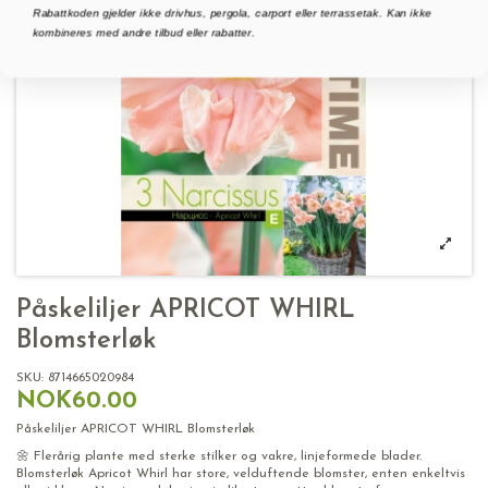
Rabattkoden gjelder ikke drivhus, pergola, carport eller terrassetak. Kan ikke
kombineres med andre tilbud eller rabatter.
Påskeliljer APRICOT WHIRL
Blomsterløk
SKU:
8714665020984
NOK60.00
Påskeliljer APRICOT WHIRL Blomsterløk
🌼 Flerårig plante med sterke stilker og vakre, linjeformede blader.
Blomsterløk Apricot Whirl har store, velduftende blomster, enten enkeltvis