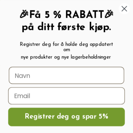
462 58 454
My wishlist (
0
)
Kundeservice:
Kundesenter
🎉Få 5 % RABATT🎉
på ditt første kjøp.
Registrer deg for å holde deg oppdatert
om
0
nye produkter og nye lagerbeholdninger
Menu
Søk
Logg inn
Handlevogn
Hjem
Frø og Næring
Blomsterløk
Påskeliljer / Narsisser blomsterløk
Påskeliljer APRICOT WHIRL Blomsterløk
Registrer deg og spar 5%