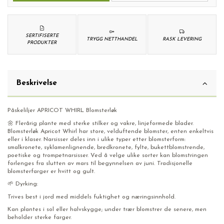
SERTIFISERTE
TRYGG NETTHANDEL
RASK LEVERING
PRODUKTER
Beskrivelse
Påskeliljer APRICOT WHIRL Blomsterløk
🌼 Flerårig plante med sterke stilker og vakre, linjeformede blader.
Blomsterløk Apricot Whirl har store, velduftende blomster, enten enkeltvis
eller i klaser. Narsisser deles inn i ulike typer etter blomsterform:
smalkronete, syklamenlignende, bredkronete, fylte, bukettblomstrende,
poetiske og trompetnarsisser. Ved å velge ulike sorter kan blomstringen
forlenges fra slutten av mars til begynnelsen av juni. Tradisjonelle
blomsterfarger er hvitt og gult.
🌱 Dyrking:
Trives best i jord med middels fuktighet og næringsinnhold.
Kan plantes i sol eller halvskygge; under trær blomstrer de senere, men
beholder sterke farger.