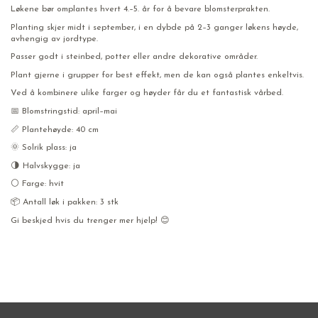
Løkene bør omplantes hvert 4.–5. år for å bevare blomsterprakten.
Planting skjer midt i september, i en dybde på 2–3 ganger løkens høyde,
avhengig av jordtype.
Passer godt i steinbed, potter eller andre dekorative områder.
Plant gjerne i grupper for best effekt, men de kan også plantes enkeltvis.
Ved å kombinere ulike farger og høyder får du et fantastisk vårbed.
📅 Blomstringstid: april–mai
📏 Plantehøyde: 40 cm
🌞 Solrik plass: ja
🌗 Halvskygge: ja
⚪ Farge: hvit
📦 Antall løk i pakken: 3 stk
Gi beskjed hvis du trenger mer hjelp! 😊