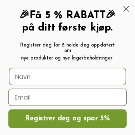
462 58 454
My wishlist (
0
)
Kundeservice:
Kundesenter
🎉Få 5 % RABATT🎉
på ditt første kjøp.
Registrer deg for å holde deg oppdatert
om
0
nye produkter og nye lagerbeholdninger
Menu
Søk
Logg inn
Handlevogn
Hjem
Rørkoblinger
PEM PE (LDPE-HDPE) rørkoblinger
PEM T-Koblinger
(ECO) 32 X 25 X 32 MM
Registrer deg og spar 5%