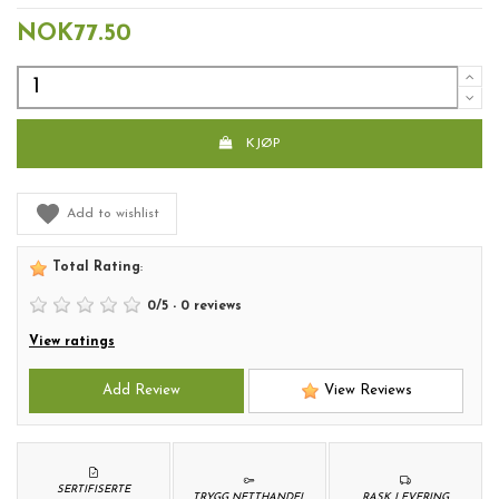
NOK77.50
KJØP
Add to wishlist
Total Rating
:
0
/
5
-
0
reviews
View ratings
Add Review
View Reviews
SERTIFISERTE
TRYGG NETTHANDEL
RASK LEVERING