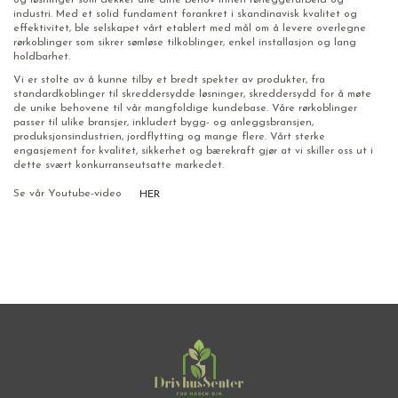
og løsninger som dekker alle dine behov innen rørleggerarbeid og
industri. Med et solid fundament forankret i skandinavisk kvalitet og
effektivitet, ble selskapet vårt etablert med mål om å levere overlegne
rørkoblinger som sikrer sømløse tilkoblinger, enkel installasjon og lang
holdbarhet.
Vi er stolte av å kunne tilby et bredt spekter av produkter, fra
standardkoblinger til skreddersydde løsninger, skreddersydd for å møte
de unike behovene til vår mangfoldige kundebase. Våre rørkoblinger
passer til ulike bransjer, inkludert bygg- og anleggsbransjen,
produksjonsindustrien, jordflytting og mange flere. Vårt sterke
engasjement for kvalitet, sikkerhet og bærekraft gjør at vi skiller oss ut i
dette svært konkurranseutsatte markedet.
Se vår Youtube-video
HER