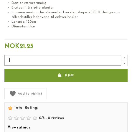
Den er værbestandig
Brukes til å støtte planter
Sammen med andre elementer kan den skape et flott design som
tilfredsstiller behovene til enhver bruker
Lengde: 120cm
Diameter: 1.1cm
Plantestøtte Blomsterpinne
NOK21.25
KJØP
Add to wishlist
Total Rating
:
0
/
5
-
0
reviews
View ratings