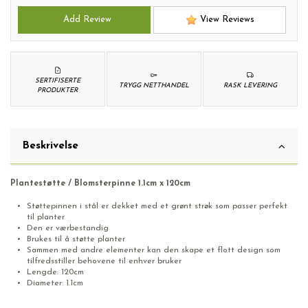
Add Review
View Reviews
SERTIFISERTE
TRYGG NETTHANDEL
RASK LEVERING
PRODUKTER
Beskrivelse
Plantestøtte / Blomsterpinne 1.1cm x 120cm
Støttepinnen i stål er dekket med et grønt strøk som passer perfekt
til planter
Den er værbestandig
Brukes til å støtte planter
Sammen med andre elementer kan den skape et flott design som
tilfredsstiller behovene til enhver bruker
Lengde: 120cm
Diameter: 1.1cm