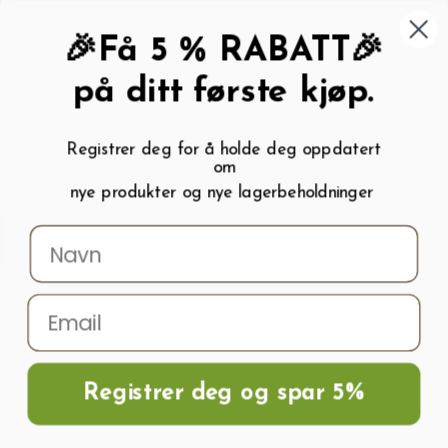
462 58 454
My wishlist (
0
)
Kundeservice:
Kundesenter
🎉Få 5 % RABATT🎉
på ditt første kjøp.
Registrer deg for å holde deg oppdatert
om
0
nye produkter og nye lagerbeholdninger
Menu
Søk
Logg inn
Handlevogn
Hjem
Tilbehør til forkultivering og dyrking
Plantestøtte / Blomsterpinne
1.1cm x 120cm
Registrer deg og spar 5%