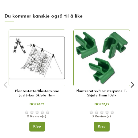
Du kommer kanskje også til å like
Plantestøtte/Blosterpinne
Plantestøtte/Blomsterpinne T-
Justérbar Skjøte 11mm
Skjøte 11mm 10stk
NOK88,75
NOK23,75
0 Review(s)
0 Review(s)
Kjøp
Kjøp