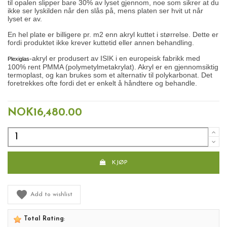
til opalen slipper bare 30% av lyset gjennom, noe som sikrer at du
ikke ser lyskilden når den slås på, mens platen ser hvit ut når
lyset er av.
En hel plate er billigere pr. m2 enn akryl kuttet i størrelse. Dette er
fordi produktet ikke krever kuttetid eller annen behandling.
-akryl er produsert av ISIK i en europeisk fabrikk med
Plexiglas
100% rent PMMA (polymetylmetakrylat). Akryl er en gjennomsiktig
termoplast, og kan brukes som et alternativ til polykarbonat. Det
foretrekkes ofte fordi det er enkelt å håndtere og behandle.
NOK16,480.00
KJØP
Add to wishlist
Total Rating
: