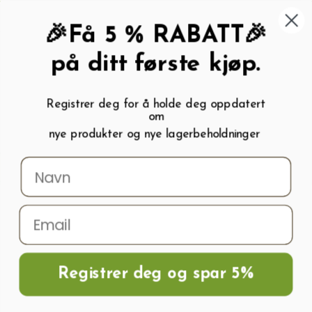
462 58 454
My wishlist (
0
)
Kundeservice:
Kundesenter
🎉Få 5 % RABATT🎉
på ditt første kjøp.
Registrer deg for å holde deg oppdatert
om
0
nye produkter og nye lagerbeholdninger
Menu
Søk
Logg inn
Handlevogn
Hjem
Polykarbonatplater , Glass Og Tilbehør
Plexiglass og akrylplast
Plexiglass - akryl opal
Plexiglas ® Akrylplater opal 30% - 8mm 3050 x 2050mm
Registrer deg og spar 5%