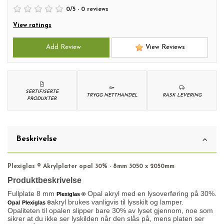
0
/
5
-
0
reviews
View ratings
Add Review
View Reviews
SERTIFISERTE
TRYGG NETTHANDEL
RASK LEVERING
PRODUKTER
Beskrivelse
Plexiglas ® Akrylplater opal 30% - 8mm 3050 x 2050mm
Produktbeskrivelse
Fullplate 8 mm
Opal akryl med en lysoverføring på 30%.
Plexiglas ®
akryl brukes vanligvis til lysskilt og lamper.
Opal
Plexiglas ®
Opaliteten til opalen slipper bare 30% av lyset gjennom, noe som
sikrer at du ikke ser lyskilden når den slås på, mens platen ser