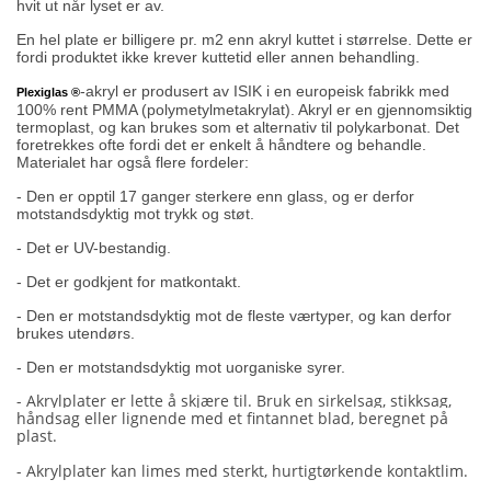
hvit ut når lyset er av.
En hel plate er billigere pr. m2 enn akryl kuttet i størrelse. Dette er
fordi produktet ikke krever kuttetid eller annen behandling.
-akryl er produsert av ISIK i en europeisk fabrikk med
Plexiglas ®
100% rent PMMA (polymetylmetakrylat). Akryl er en gjennomsiktig
termoplast, og kan brukes som et alternativ til polykarbonat. Det
foretrekkes ofte fordi det er enkelt å håndtere og behandle.
Materialet har også flere fordeler:
- Den er opptil 17 ganger sterkere enn glass, og er derfor
motstandsdyktig mot trykk og støt.
- Det er UV-bestandig.
- Det er godkjent for matkontakt.
- Den er motstandsdyktig mot de fleste værtyper, og kan derfor
brukes utendørs.
- Den er motstandsdyktig mot uorganiske syrer.
- Akrylplater er lette å skjære til. Bruk en sirkelsag, stikksag,
håndsag eller lignende med et fintannet blad, beregnet på
plast.
- Akrylplater kan limes med sterkt, hurtigtørkende kontaktlim.