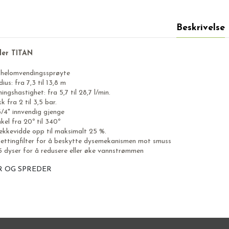
Beskrivelse
ler TITAN
 helomvendingssprøyte
ius: fra 7,3 til 13,8 m
ngshastighet: fra 5,7 til 28,7 l/min.
k fra 2 til 3,5 bar.
3/4" innvendig gjenge
kel fra 20º til 340º
rekkevidde opp til maksimalt 25 %.
nettingfilter for å beskytte dysemekanismen mot smuss
5 dyser for å redusere eller øke vannstrømmen
R OG SPREDER