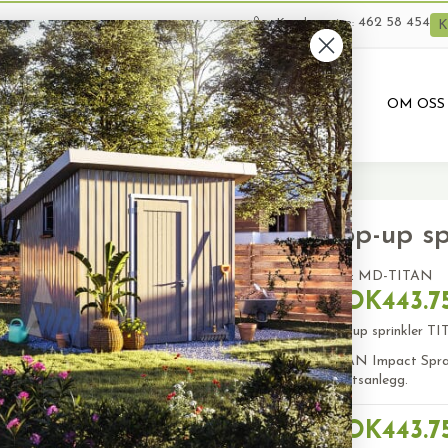
462 58 454
Kundeservice:
K
VARER
BRUKTE VARER
PRODUKTUTLEIE
OM OSS
Pop-up sp
SKU:
MD-TITAN
NOK443.7
Pop-up sprinkler T
TITAN Impact Spraye
idrettsanlegg.
NOK443.7