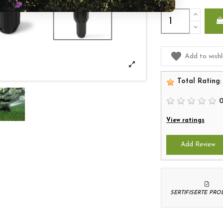
Add to wishl
Total Rating
:
View ratings
Add Review
SERTIFISERTE PR