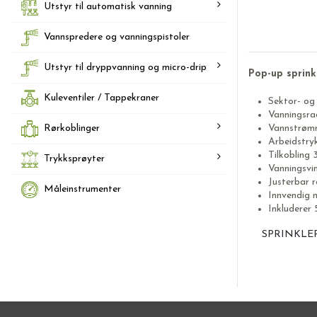
Utstyr til automatisk vanning
Vannspredere og vanningspistoler
Utstyr til dryppvanning og micro-drip
Pop-up sprink
Kuleventiler / Tappekraner
Sektor- og
Vanningsrad
Rørkoblinger
Vannstrømni
Arbeidstryk
Tilkobling 
Trykksprøyter
Vanningsvin
Justerbar 
Måleinstrumenter
Innvendig 
Inkluderer 
SPRINKLE