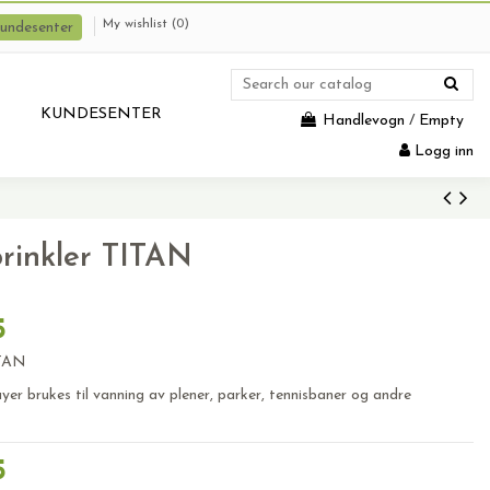
My wishlist (
0
)
undesenter
KUNDESENTER
Handlevogn
/
Empty
Logg inn
rinkler TITAN
5
ITAN
r brukes til vanning av plener, parker, tennisbaner og andre
5