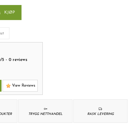
KJØP
ist
0
/
5
-
0
reviews
View Reviews
ODUKTER
TRYGG NETTHANDEL
RASK LEVERING