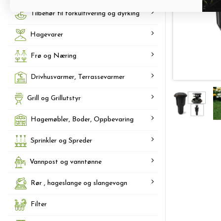
Tilbehør til forkultivering og dyrking
Hagevarer
Frø og Næring
Drivhusvarmer, Terrassevarmer
Grill og Grillutstyr
Hagemøbler, Boder, Oppbevaring
Sprinkler og Spreder
Vannpost og vanntønne
Rør , hageslange og slangevogn
Filter