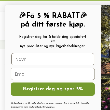
🎉Få 5 % RABATT🎉
på ditt første kjøp.
PRODUKTKATALOG
ALLE TILBUDS
Registrer deg for å holde deg oppdatert
om
Hjem
Sprinkler og Spreder
Pop-up sprinkler
Pop-up sprinkler TITAN
nye produkter og nye lagerbeholdninger
Drivhus
Drivhus tilbehør
Polykarbonat, Glass Og Tilbehør
Registrer deg og spar 5%
Terrassetak, Pergola, Hagestuer,
Carport
Rabattkoden gjelder ikke drivhus, pergola, carport eller terrassetak. Kan ikke
Drivhus vanningssett
kombineres med andre tilbud eller rabatter.