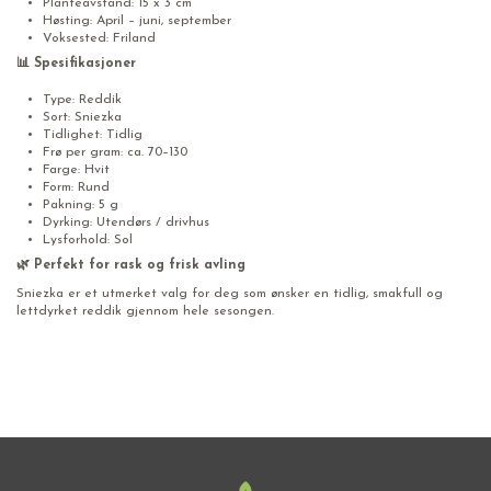
Planteavstand: 15 x 3 cm
Høsting: April – juni, september
Voksested: Friland
📊 Spesifikasjoner
Type: Reddik
Sort: Sniezka
Tidlighet: Tidlig
Frø per gram: ca. 70–130
Farge: Hvit
Form: Rund
Pakning: 5 g
Dyrking: Utendørs / drivhus
Lysforhold: Sol
🌿 Perfekt for rask og frisk avling
Sniezka er et utmerket valg for deg som ønsker en tidlig, smakfull og
lettdyrket reddik gjennom hele sesongen.