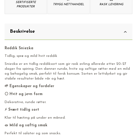
SERTIFISERTE
TRYGG NETTHANDEL
RASK LEVERING
PRODUKTER
Beskrivelse
Reddik Sniezka
Tidlig, sprø og mild hvit reddik
Sniezka er en tidlig reddiksort som gir rask avling allerede etter 20–27
dager fra spiring. Den danner runde, hvite og saftige røtter med en mild
og behagelig smak, perfekt til fersk konsum. Sorten er lettdyrket og gir
stabile resultater både vår og høst.
🌱 Egenskaper og fordeler
⚪ Hvit og jevn form
Dekorative, runde røtter.
⚡ Svært tidlig sort
Klar til høsting på under en måned.
🥗 Mild og saftig smak
Perfekt til salater og som snacks.