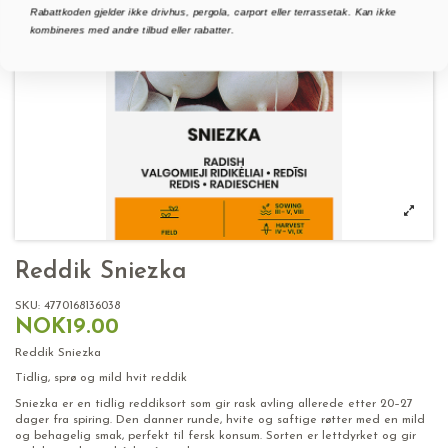
Rabattkoden gjelder ikke drivhus, pergola, carport eller terrassetak. Kan ikke
kombineres med andre tilbud eller rabatter.
Reddik Sniezka
SKU:
4770168136038
NOK19.00
Reddik Sniezka
Tidlig, sprø og mild hvit reddik
Sniezka er en tidlig reddiksort som gir rask avling allerede etter 20–27
dager fra spiring. Den danner runde, hvite og saftige røtter med en mild
og behagelig smak, perfekt til fersk konsum. Sorten er lettdyrket og gir