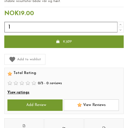
stabile resultater både vår og høst.
NOK19.00
KJØP
Add to wishlist
Total Rating
:
0
/
5
-
0
reviews
View ratings
Add Review
View Reviews