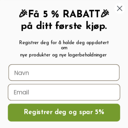
462 58 454
My wishlist (
0
)
Kundeservice:
Kundesenter
🎉Få 5 % RABATT🎉
på ditt første kjøp.
Registrer deg for å holde deg oppdatert
om
0
nye produkter og nye lagerbeholdninger
Menu
Søk
Logg inn
Handlevogn
Hjem
Frø og Næring
Grønnsaksfrø
Reddikfrø
Reddik Sniezka
Registrer deg og spar 5%