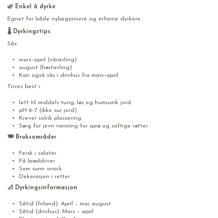
🌿 Enkel å dyrke
Egnet for både nybegynnere og erfarne dyrkere.
🌡️ Dyrkingstips
Sås:
mars–april (våravling)
august (høstavling)
Kan også sås i drivhus fra mars–april
Trives best i:
lett til middels tung, løs og humusrik jord
pH 6–7 (ikke sur jord)
Krever solrik plassering
Sørg for jevn vanning for sprø og saftige røtter
🍽️ Bruksområder
Fersk i salater
På brødskiver
Som sunn snack
Dekorasjon i retter
📐 Dyrkingsinformasjon
Såtid (friland): April – mai, august
Såtid (drivhus): Mars – april