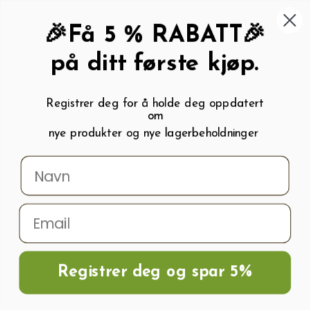
462 58 454
My wishlist (
0
)
Kundeservice:
Kundesenter
🎉Få 5 % RABATT🎉
på ditt første kjøp.
Registrer deg for å holde deg oppdatert
om
0
nye produkter og nye lagerbeholdninger
Menu
Søk
Logg inn
Handlevogn
Hjem
Frø og Næring
Grønnsaksfrø
Reddikfrø
Reddik Vienna H
Registrer deg og spar 5%