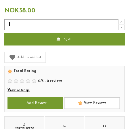
NOK38.00
KJØP
Add to wishlist
Total Rating
:
0
/
5
-
0
reviews
View ratings
Add Review
View Reviews
SERTIFISERTE