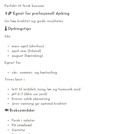
Perfekt til fersk konsum.
👨‍🌾 Egnet for profesjonell dyrking
Gir høy kvalitet og gode resultater.
🌡️ Dyrkingstips
Sås:
mars–april (drivhus)
april–mai (friland)
august (høstsåing)
Egnet for:
vår-, sommer- og høstavling
Trives best i:
lett til middels tung, løs og humusrik jord
pH 6–7 (ikke sur jord)
Krever solrik plassering
Jevn vanning gir optimal kvalitet
🍽️ Bruksområder
Fersk i salater
På smørbrød
Garnityr