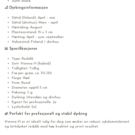
Sunn snack
📐 Dyrkingsinformasjon
Såtid (friland): April – mai
Såtid (drivhus): Mars – april
Høstsåing: August
Planteavstand: 15 x 3 cm
Høsting: April – juni, september
Voksested: Friland / drivhus
📊 Spesifikasjoner
Type: Reddik
Sort: Vienna H (hybrid)
Tidlighet: Tidlig
Frø per gram: ca. 70–130
Farge: Rød
Form: Rund
Diameter: opptil 5 cm
Pakning: 3 g
Dyrking: Utendørs og drivhus
Egnet for profesjonelle: Ja
Lysforhold: Sol
🌿 Perfekt for profesjonell og stabil dyrking
Vienna H er et ideelt valg for deg som ønsker en robust, sykdomstolerant
og lettdyrket reddik med høy kvalitet og jevnt resultat.