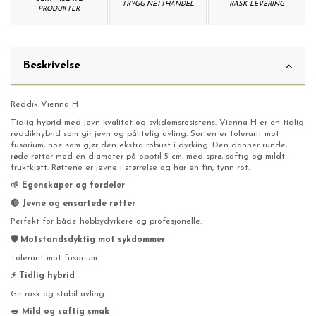
TRYGG NETTHANDEL
RASK LEVERING
PRODUKTER
Beskrivelse
Reddik Vienna H
Tidlig hybrid med jevn kvalitet og sykdomsresistens. Vienna H er en tidlig
reddikhybrid som gir jevn og pålitelig avling. Sorten er tolerant mot
fusarium, noe som gjør den ekstra robust i dyrking. Den danner runde,
røde røtter med en diameter på opptil 5 cm, med sprø, saftig og mildt
fruktkjøtt. Røttene er jevne i størrelse og har en fin, tynn rot.
🌱 Egenskaper og fordeler
🔴 Jevne og ensartede røtter
Perfekt for både hobbydyrkere og profesjonelle.
🛡️ Motstandsdyktig mot sykdommer
Tolerant mot fusarium.
⚡ Tidlig hybrid
Gir rask og stabil avling.
🥗 Mild og saftig smak