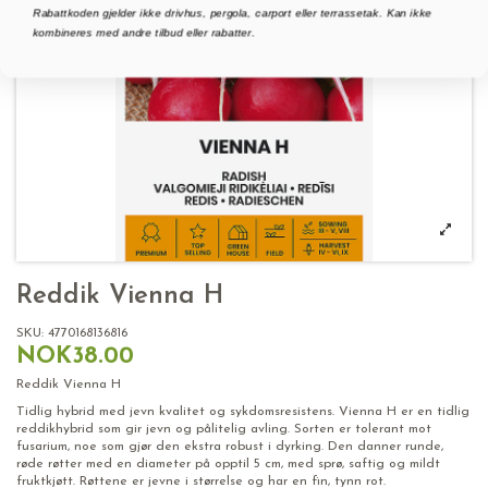
Rabattkoden gjelder ikke drivhus, pergola, carport eller terrassetak. Kan ikke
kombineres med andre tilbud eller rabatter.
Reddik Vienna H
SKU:
4770168136816
NOK38.00
Reddik Vienna H
Tidlig hybrid med jevn kvalitet og sykdomsresistens. Vienna H er en tidlig
reddikhybrid som gir jevn og pålitelig avling. Sorten er tolerant mot
fusarium, noe som gjør den ekstra robust i dyrking. Den danner runde,
røde røtter med en diameter på opptil 5 cm, med sprø, saftig og mildt
fruktkjøtt. Røttene er jevne i størrelse og har en fin, tynn rot.