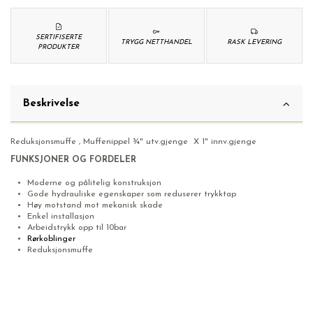
SERTIFISERTE
TRYGG NETTHANDEL
RASK LEVERING
PRODUKTER
Beskrivelse
Reduksjonsmuffe , Muffenippel ¾" utv.gjenge X 1" innv.gjenge
FUNKSJONER OG FORDELER
Moderne og pålitelig konstruksjon
Gode hydrauliske egenskaper som reduserer trykktap
Høy motstand mot mekanisk skade
Enkel installasjon
Arbeidstrykk opp til 10bar
Rørkoblinger
Reduksjonsmuffe