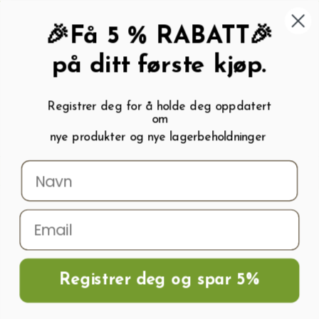
462 58 454
My wishlist (
0
)
Kundeservice:
Kundesenter
🎉Få 5 % RABATT🎉
på ditt første kjøp.
Registrer deg for å holde deg oppdatert
om
0
nye produkter og nye lagerbeholdninger
Menu
Søk
Logg inn
Handlevogn
Hjem
Rørkoblinger
Gjengede tilkoblinger
Reduksjonsmuffe,
Muffenippel
Reduksjonsmuffe , Muffenippel 3/4″ X 1″
Registrer deg og spar 5%