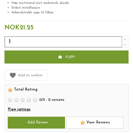
Høy motstand mot mekanisk skade
Enkel installasjon
Arbeidstrykk opp til 10bar
NOK21.25
KJØP
Add to wishlist
Total Rating
:
0
/
5
-
0
reviews
View ratings
Add Review
View Reviews