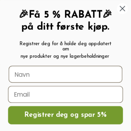
462 58 454
My wishlist (
0
)
Kundeservice:
Kundesenter
🎉Få 5 % RABATT🎉
på ditt første kjøp.
Registrer deg for å holde deg oppdatert
om
0
nye produkter og nye lagerbeholdninger
Menu
Søk
Logg inn
Handlevogn
Hjem
Frø og Næring
Salatfrø
Salatfrø DUBAGOLD
Registrer deg og spar 5%