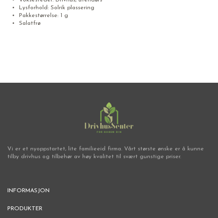
Lysforhold: Solrik plassering
Pakkestørrelse: 1 g
Salatfrø
Vi er et nyoppstartet, lite familieeid firma. Vårt største ønske er å kunne
tilby drivhus og tilbehør av høy kvalitet til svært gunstige priser.
INFORMASJON
PRODUKTER