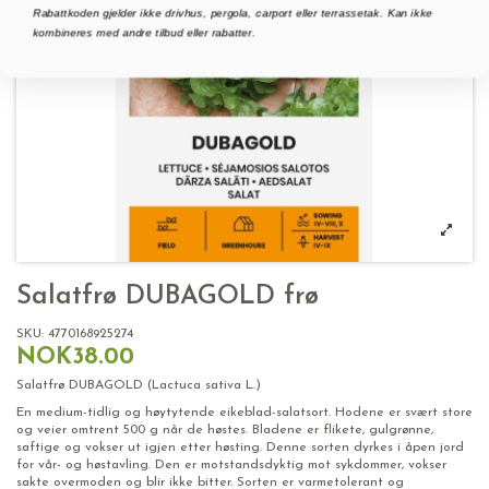
Rabattkoden gjelder ikke drivhus, pergola, carport eller terrassetak. Kan ikke
kombineres med andre tilbud eller rabatter.
Salatfrø DUBAGOLD frø
SKU:
4770168925274
NOK38.00
Salatfrø DUBAGOLD (Lactuca sativa L.)
En medium-tidlig og høytytende eikeblad-salatsort. Hodene er svært store
og veier omtrent 500 g når de høstes. Bladene er flikete, gulgrønne,
saftige og vokser ut igjen etter høsting. Denne sorten dyrkes i åpen jord
for vår- og høstavling. Den er motstandsdyktig mot sykdommer, vokser
sakte overmoden og blir ikke bitter. Sorten er varmetolerant og