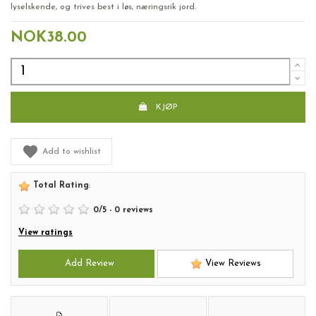
lyselskende, og trives best i løs, næringsrik jord.
NOK38.00
KJØP
Add to wishlist
Total Rating
:
0
/
5
-
0
reviews
View ratings
Add Review
View Reviews