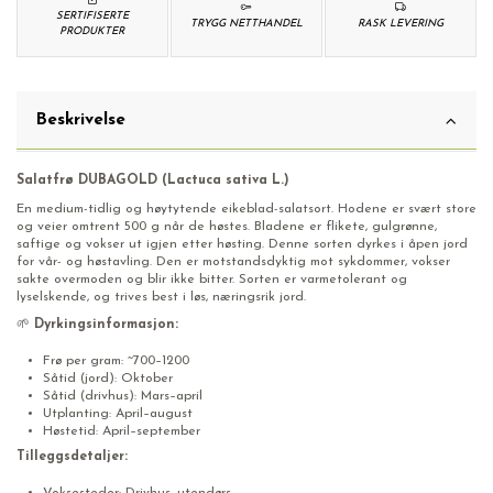
SERTIFISERTE
TRYGG NETTHANDEL
RASK LEVERING
PRODUKTER
Beskrivelse
Salatfrø DUBAGOLD (Lactuca sativa L.)
En medium-tidlig og høytytende eikeblad-salatsort. Hodene er svært store
og veier omtrent 500 g når de høstes. Bladene er flikete, gulgrønne,
saftige og vokser ut igjen etter høsting. Denne sorten dyrkes i åpen jord
for vår- og høstavling. Den er motstandsdyktig mot sykdommer, vokser
sakte overmoden og blir ikke bitter. Sorten er varmetolerant og
lyselskende, og trives best i løs, næringsrik jord.
🌱
Dyrkingsinformasjon:
Frø per gram: ~700–1200
Såtid (jord): Oktober
Såtid (drivhus): Mars–april
Utplanting: April–august
Høstetid: April–september
Tilleggsdetaljer:
Voksesteder: Drivhus, utendørs