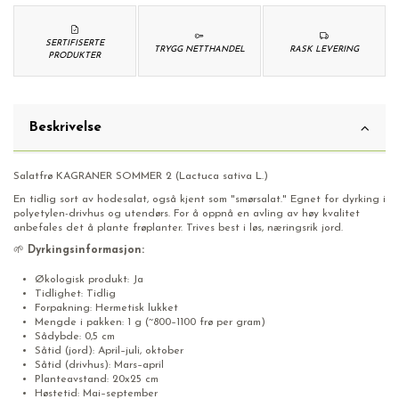
SERTIFISERTE
TRYGG NETTHANDEL
RASK LEVERING
PRODUKTER
Beskrivelse
Salatfrø KAGRANER SOMMER 2 (Lactuca sativa L.)
En tidlig sort av hodesalat, også kjent som "smørsalat." Egnet for dyrking i
polyetylen-drivhus og utendørs. For å oppnå en avling av høy kvalitet
anbefales det å plante frøplanter. Trives best i løs, næringsrik jord.
🌱
Dyrkingsinformasjon:
Økologisk produkt: Ja
Tidlighet: Tidlig
Forpakning: Hermetisk lukket
Mengde i pakken: 1 g (~800–1100 frø per gram)
Sådybde: 0,5 cm
Såtid (jord): April–juli, oktober
Såtid (drivhus): Mars–april
Planteavstand: 20x25 cm
Høstetid: Mai–september