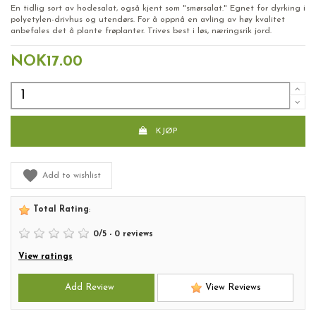
En tidlig sort av hodesalat, også kjent som "smørsalat." Egnet for dyrking i
polyetylen-drivhus og utendørs. For å oppnå en avling av høy kvalitet
anbefales det å plante frøplanter. Trives best i løs, næringsrik jord.
NOK17.00
KJØP
Add to wishlist
Total Rating
:
0
/
5
-
0
reviews
View ratings
Add Review
View Reviews