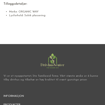
Tilleggsdetaljer:
Merke: ORGANIC WAY
Lysforhold: Solrik plassering
Vi er et nyoppstartet, lite familieeid firma. Vårt største ønske er å kunne
tilby drivhus og tilbehør av høy kvalitet til svært gunstige priser.
INFORMASJON
PRODUKTER