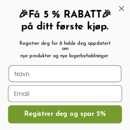
462 58 454
My wishlist (
0
)
Kundeservice:
Kundesenter
🎉Få 5 % RABATT🎉
på ditt første kjøp.
Registrer deg for å holde deg oppdatert
om
0
nye produkter og nye lagerbeholdninger
Menu
Søk
Logg inn
Handlevogn
Hjem
Frø og Næring
Salatfrø
Salatfrø KAGRANER SOMMER 2
Registrer deg og spar 5%