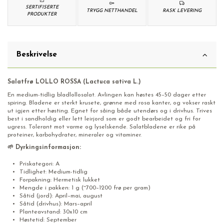
SERTIFISERTE
TRYGG NETTHANDEL
RASK LEVERING
PRODUKTER
Beskrivelse
Salatfrø LOLLO ROSSA (Lactuca sativa L.)
En medium-tidlig bladlollosalat. Avlingen kan høstes 45–50 dager etter
spiring. Bladene er sterkt krusete, grønne med rosa kanter, og vokser raskt
ut igjen etter høsting. Egnet for såing både utendørs og i drivhus. Trives
best i sandholdig eller lett leirjord som er godt bearbeidet og fri for
ugress. Tolerant mot varme og lyselskende. Salatbladene er rike på
proteiner, karbohydrater, mineraler og vitaminer.
🌱 Dyrkingsinformasjon:
Priskategori: A
Tidlighet: Medium-tidlig
Forpakning: Hermetisk lukket
Mengde i pakken: 1 g (~700–1200 frø per gram)
Såtid (jord): April–mai, august
Såtid (drivhus): Mars–april
Planteavstand: 30x10 cm
Høstetid: September