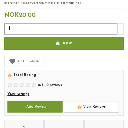
proteiner, karbohydrater, mineraler og vitaminer.
NOK20.00
KJØP
Add to wishlist
Total Rating
:
0
/
5
-
0
reviews
View ratings
Add Review
View Reviews