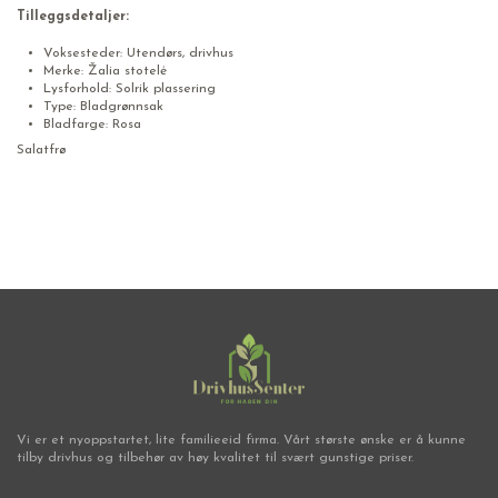
Tilleggsdetaljer:
Voksesteder: Utendørs, drivhus
Merke: Žalia stotelė
Lysforhold: Solrik plassering
Type: Bladgrønnsak
Bladfarge: Rosa
Salatfrø
Vi er et nyoppstartet, lite familieeid firma. Vårt største ønske er å kunne
tilby drivhus og tilbehør av høy kvalitet til svært gunstige priser.