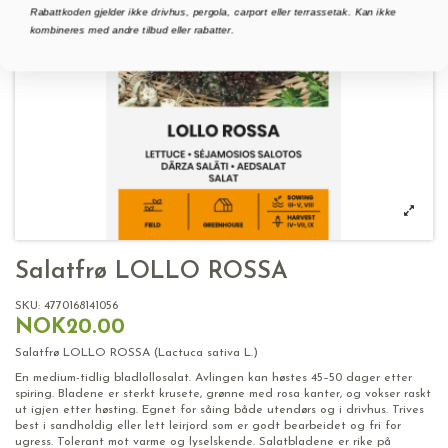
Rabattkoden gjelder ikke drivhus, pergola, carport eller terrassetak. Kan ikke
kombineres med andre tilbud eller rabatter.
Salatfrø LOLLO ROSSA
SKU:
4770168141056
NOK20.00
Salatfrø LOLLO ROSSA (Lactuca sativa L.)
En medium-tidlig bladlollosalat. Avlingen kan høstes 45–50 dager etter
spiring. Bladene er sterkt krusete, grønne med rosa kanter, og vokser raskt
ut igjen etter høsting. Egnet for såing både utendørs og i drivhus. Trives
best i sandholdig eller lett leirjord som er godt bearbeidet og fri for
ugress. Tolerant mot varme og lyselskende. Salatbladene er rike på