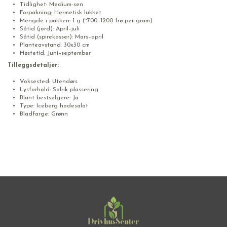
Tidlighet: Medium-sen
Forpakning: Hermetisk lukket
Mengde i pakken: 1 g (~700–1200 frø per gram)
Såtid (jord): April–juli
Såtid (spirekasser): Mars–april
Planteavstand: 30x30 cm
Høstetid: Juni–september
Tilleggsdetaljer:
Voksested: Utendørs
Lysforhold: Solrik plassering
Blant bestselgere: Ja
Type: Iceberg hodesalat
Bladfarge: Grønn