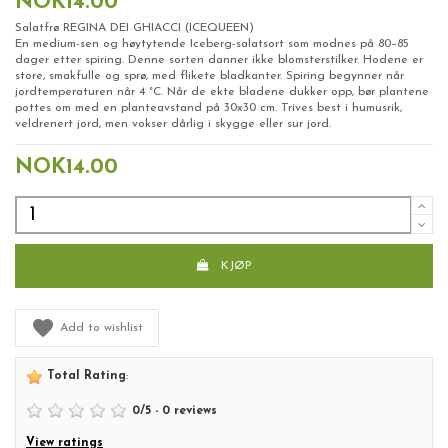
NOK14.00
Salatfrø REGINA DEI GHIACCI (ICEQUEEN)
En medium-sen og høytytende Iceberg-salatsort som modnes på 80–85
dager etter spiring. Denne sorten danner ikke blomsterstilker. Hodene er
store, smakfulle og sprø, med flikete bladkanter. Spiring begynner når
jordtemperaturen når 4 °C. Når de ekte bladene dukker opp, bør plantene
pottes om med en planteavstand på 30x30 cm. Trives best i humusrik,
veldrenert jord, men vokser dårlig i skygge eller sur jord.
NOK14.00
KJØP
Add to wishlist
Total Rating
:
0
/
5
-
0
reviews
View ratings