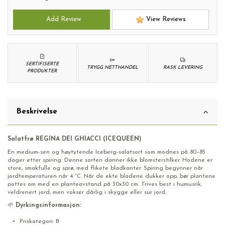
Add Review
View Reviews
SERTIFISERTE
TRYGG NETTHANDEL
RASK LEVERING
PRODUKTER
Beskrivelse
Salatfrø REGINA DEI GHIACCI (ICEQUEEN)
En medium-sen og høytytende Iceberg-salatsort som modnes på 80–85
dager etter spiring. Denne sorten danner ikke blomsterstilker. Hodene er
store, smakfulle og sprø, med flikete bladkanter. Spiring begynner når
jordtemperaturen når 4 °C. Når de ekte bladene dukker opp, bør plantene
pottes om med en planteavstand på 30x30 cm. Trives best i humusrik,
veldrenert jord, men vokser dårlig i skygge eller sur jord.
🌱
Dyrkingsinformasjon:
Priskategori: B