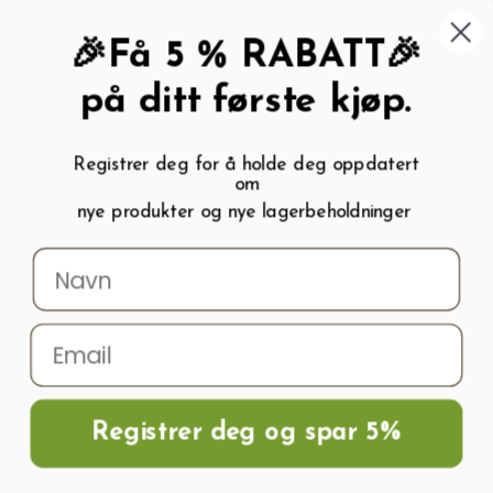
462 58 454
My wishlist (
0
)
Kundeservice:
Kundesenter
🎉Få 5 % RABATT🎉
på ditt første kjøp.
Registrer deg for å holde deg oppdatert
om
0
nye produkter og nye lagerbeholdninger
Menu
Søk
Logg inn
Handlevogn
Hjem
Frø og Næring
Salatfrø
Salatfrø REGINA DEI GHIACCI
(ICEQUEEN)
Registrer deg og spar 5%