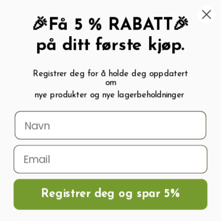
462 58 454
My wishlist (
0
)
Kundeservice:
Kundesenter
🎉Få 5 % RABATT🎉
på ditt første kjøp.
Registrer deg for å holde deg oppdatert
om
0
nye produkter og nye lagerbeholdninger
Menu
Søk
Logg inn
Handlevogn
Hjem
Frø og Næring
Blomsterfrø
Solsikke frø
Solsikke
CUCUMBERLEAF ICE CREAM
Registrer deg og spar 5%