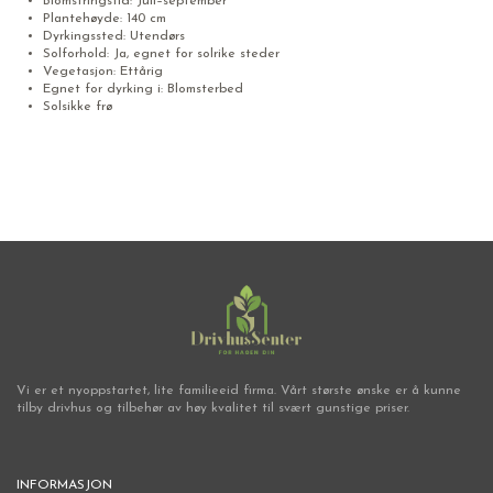
Blomstringstid: Juli–september
Plantehøyde: 140 cm
Dyrkingssted: Utendørs
Solforhold: Ja, egnet for solrike steder
Vegetasjon: Ettårig
Egnet for dyrking i: Blomsterbed
Solsikke frø
Vi er et nyoppstartet, lite familieeid firma. Vårt største ønske er å kunne
tilby drivhus og tilbehør av høy kvalitet til svært gunstige priser.
INFORMASJON