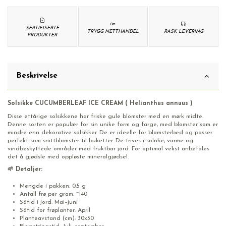
SERTIFISERTE
TRYGG NETTHANDEL
RASK LEVERING
PRODUKTER
Beskrivelse
Solsikke CUCUMBERLEAF ICE CREAM ( Helianthus annuus )
Disse ettårige solsikkene har friske gule blomster med en mørk midte.
Denne sorten er populær for sin unike form og farge, med blomster som er
mindre enn dekorative solsikker. De er ideelle for blomsterbed og passer
perfekt som snittblomster til buketter. De trives i solrike, varme og
vindbeskyttede områder med fruktbar jord. For optimal vekst anbefales
det å gjødsle med oppløste mineralgjødsel.
🌱 Detaljer:
Mengde i pakken: 0,5 g
Antall frø per gram: ~140
Såtid i jord: Mai–juni
Såtid for frøplanter: April
Planteavstand (cm): 30x30