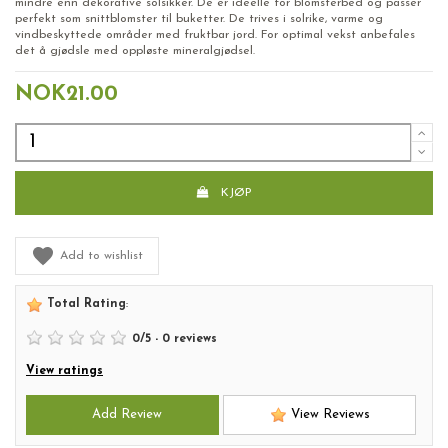
mindre enn dekorative solsikker. De er ideelle for blomsterbed og passer
perfekt som snittblomster til buketter. De trives i solrike, varme og
vindbeskyttede områder med fruktbar jord. For optimal vekst anbefales
det å gjødsle med oppløste mineralgjødsel.
NOK21.00
KJØP
Add to wishlist
Total Rating
:
0
/
5
-
0
reviews
View ratings
Add Review
View Reviews