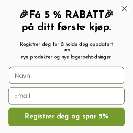
462 58 454
My wishlist (
0
)
Kundeservice:
Kundesenter
🎉Få 5 % RABATT🎉
på ditt første kjøp.
Registrer deg for å holde deg oppdatert
om
0
nye produkter og nye lagerbeholdninger
Menu
Søk
Logg inn
Handlevogn
Hjem
Frø og Næring
Krydderfrø
Spinatfrø MATADOR
Registrer deg og spar 5%