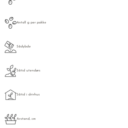
Antall g per pakke
Sådybde
Såtid utendørs
Såtid i drivhus
Avstand, cm