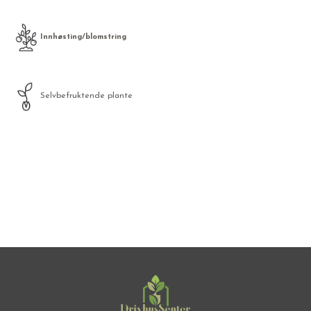
Innhøsting/blomstring
Selvbefruktende plante
Frø