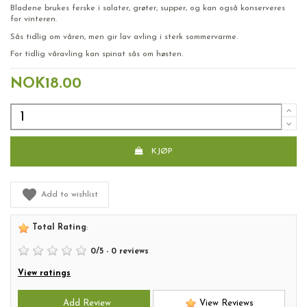
Bladene brukes ferske i salater, grøter, supper, og kan også konserveres
for vinteren.
Sås tidlig om våren, men gir lav avling i sterk sommervarme.
For tidlig våravling kan spinat sås om høsten.
NOK18.00
KJØP
Add to wishlist
Total Rating
:
0
/
5
-
0
reviews
View ratings
Add Review
View Reviews