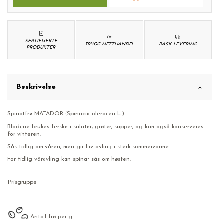
SERTIFISERTE
TRYGG NETTHANDEL
RASK LEVERING
PRODUKTER
Beskrivelse
Spinatfrø MATADOR (Spinacia oleracea L.)
Bladene brukes ferske i salater, grøter, supper, og kan også konserveres
for vinteren.
Sås tidlig om våren, men gir lav avling i sterk sommervarme.
For tidlig våravling kan spinat sås om høsten.
Prisgruppe
Antall frø per g