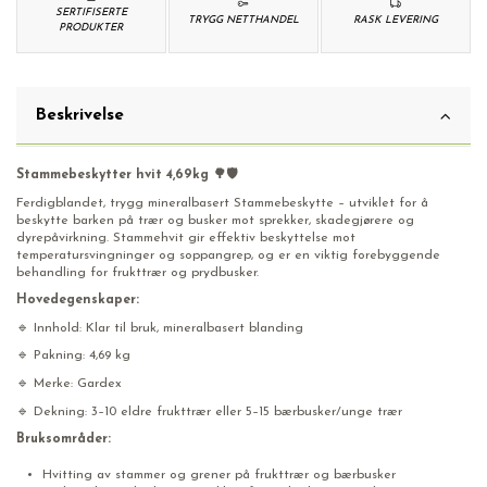
SERTIFISERTE
TRYGG NETTHANDEL
RASK LEVERING
PRODUKTER
Beskrivelse
Stammebeskytter hvit 4,69kg 🌳🛡️
Ferdigblandet, trygg mineralbasert Stammebeskytte – utviklet for å
beskytte barken på trær og busker mot sprekker, skadegjørere og
dyrepåvirkning. Stammehvit gir effektiv beskyttelse mot
temperatursvingninger og soppangrep, og er en viktig forebyggende
behandling for frukttrær og prydbusker.
Hovedegenskaper:
🔹 Innhold: Klar til bruk, mineralbasert blanding
🔹 Pakning: 4,69 kg
🔹 Merke: Gardex
🔹 Dekning: 3–10 eldre frukttrær eller 5–15 bærbusker/unge trær
Bruksområder:
Hvitting av stammer og grener på frukttrær og bærbusker