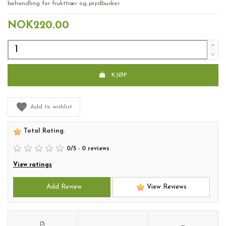
behandling for frukttrær og prydbusker.
NOK220.00
KJØP
Add to wishlist
Total Rating
:
0
/
5
-
0
reviews
View ratings
Add Review
View Reviews