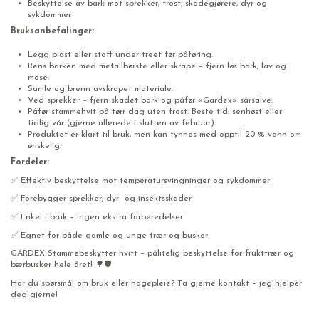
Beskyttelse av bark mot sprekker, frost, skadegjørere, dyr og
sykdommer
Bruksanbefalinger:
Legg plast eller stoff under treet før påføring.
Rens barken med metallbørste eller skrape – fjern løs bark, lav og
mose.
Samle og brenn avskrapet materiale.
Ved sprekker – fjern skadet bark og påfør «Gardex» sårsalve.
Påfør stammehvit på tørr dag uten frost. Beste tid: senhøst eller
tidlig vår (gjerne allerede i slutten av februar).
Produktet er klart til bruk, men kan tynnes med opptil 20 % vann om
ønskelig.
Fordeler:
✅ Effektiv beskyttelse mot temperatursvingninger og sykdommer
✅ Forebygger sprekker, dyr- og insektsskader
✅ Enkel i bruk – ingen ekstra forberedelser
✅ Egnet for både gamle og unge trær og busker
GARDEX Stammebeskytter hvitt – pålitelig beskyttelse for frukttrær og
bærbusker hele året! 🌳🛡️
Har du spørsmål om bruk eller hagepleie? Ta gjerne kontakt – jeg hjelper
deg gjerne!