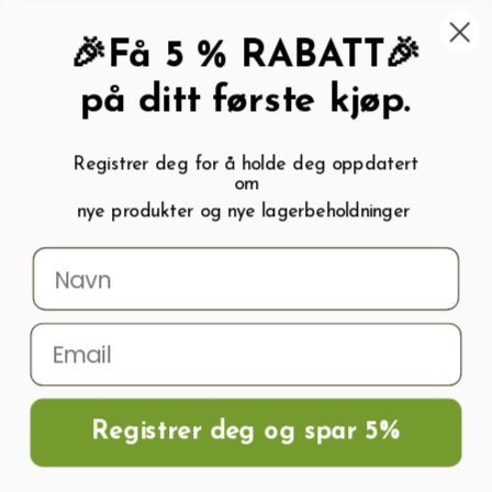
462 58 454
My wishlist (
0
)
Kundeservice:
Kundesenter
🎉Få 5 % RABATT🎉
på ditt første kjøp.
Registrer deg for å holde deg oppdatert
om
0
nye produkter og nye lagerbeholdninger
Menu
Søk
Logg inn
Handlevogn
Hjem
Tilbehør til forkultivering og dyrking
Bekjempelse av skadedyr
Stammebeskytter hvit 4,69kg
Registrer deg og spar 5%