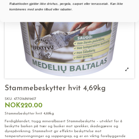
Rabattkoden gjelder ikke drivhus, pergola, carport eller terrassetak. Kan ikke
kombineres med andre tilbud eller rabatter.
Stammebeskytter hvit 4,69kg
SKU:
4770168919617
NOK220.00
Stammebeskytter hvit 4,69kg
Ferdigblandet, trygg mineralbasert Stammebeskytte – utviklet for å
beskytte barken på trær og busker mot sprekker, skadegjørere og
dyrepåvirkning. Stammehvit gir effektiv beskyttelse mot
temperatursvingninger og soppangrep, og er en viktig forebyggende