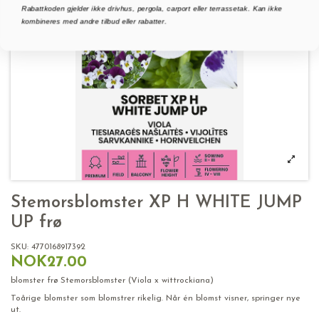
Rabattkoden gjelder ikke drivhus, pergola, carport eller terrassetak. Kan ikke
kombineres med andre tilbud eller rabatter.
Stemorsblomster XP H WHITE JUMP
UP frø
SKU:
4770168917392
NOK27.00
blomster frø Stemorsblomster (Viola x wittrockiana)
Toårige blomster som blomstrer rikelig. Når én blomst visner, springer nye
ut.