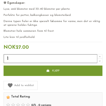
🌸 Egenskaper:
Lyse, små blomster med 30–40 blomster per plante.
Perfekte for potter, balkongkasser og blomsterbed.
Denne typen fioler er ikke spesielt følsomme for varme, men det er viktig
at spirene holdes fuktige.
Blomstrer hele sommeren frem til frost.
Lite krav til jordforhold.
NOK27.00
KJØP
Add to wishlist
Total Rating
:
0
/
5
-
0
reviews