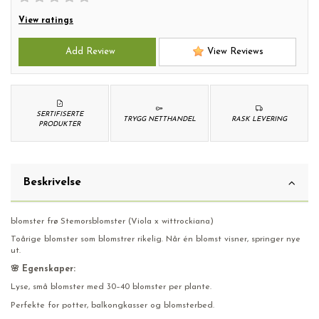
View ratings
Add Review
View Reviews
SERTIFISERTE
TRYGG NETTHANDEL
RASK LEVERING
PRODUKTER
Beskrivelse
blomster frø Stemorsblomster (Viola x wittrockiana)
Toårige blomster som blomstrer rikelig. Når én blomst visner, springer nye
ut.
🌸 Egenskaper:
Lyse, små blomster med 30–40 blomster per plante.
Perfekte for potter, balkongkasser og blomsterbed.