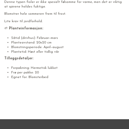
Denne typen fioler er ikke spesielt følsomme for varme, men det er viktig
at spirene holdes fuktige.
Blomstrer hele sommeren frem til frost.
Lite krav til jordforhold.
🌱
Planteinformasjon:
Såtid (drivhus): Februar–mars
Planteavstand: 20x20 cm
Blomstringsperiode: April–august
Plantetid: Høst eller tidlig vår
Tilleggsdetaljer:
Forpakning: Hermetisk lukket
Frø per pakke: 20
Egnet for: Blomsterbed
blomster frø Stemorsblomster