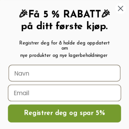
462 58 454
My wishlist (
0
)
Kundeservice:
Kundesenter
🎉Få 5 % RABATT🎉
på ditt første kjøp.
Registrer deg for å holde deg oppdatert
om
0
nye produkter og nye lagerbeholdninger
Menu
Søk
Logg inn
Handlevogn
Hjem
Frø og Næring
Blomsterfrø
Stemorsblomster / Fioler
Stemorsblomster XP H WHITE JUMP UP
Registrer deg og spar 5%