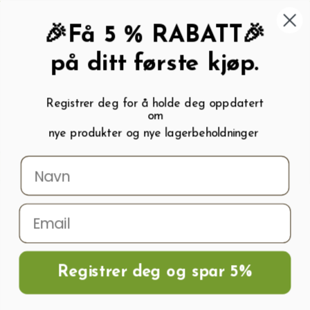
462 58 454
My wishlist (
0
)
Kundeservice:
Kundesenter
🎉Få 5 % RABATT🎉
på ditt første kjøp.
Registrer deg for å holde deg oppdatert
om
0
nye produkter og nye lagerbeholdninger
Menu
Søk
Logg inn
Handlevogn
Hjem
Tilbehør til forkultivering og dyrking
T-Merkelapp For Å Markere
Potter 8.5 x 5cm
Registrer deg og spar 5%