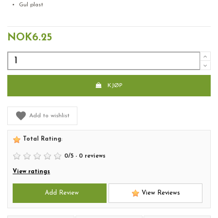
Gul plast
T-Merkelapp
NOK6.25
KJØP
Add to wishlist
Total Rating
:
0
/
5
-
0
reviews
View ratings
Add Review
View Reviews