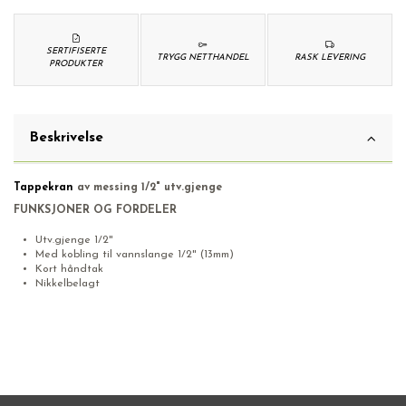
SERTIFISERTE
TRYGG NETTHANDEL
RASK LEVERING
PRODUKTER
Beskrivelse
Tappekran
av messing 1/2" utv.gjenge
FUNKSJONER OG FORDELER
Utv.gjenge 1/2"
Med kobling til vannslange 1/2" (13mm)
Kort håndtak
Nikkelbelagt