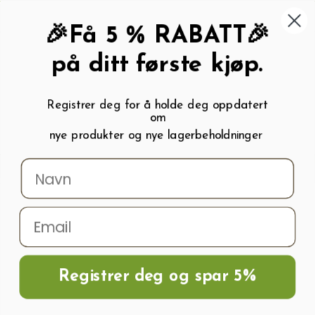
462 58 454
My wishlist (
0
)
Kundeservice:
Kundesenter
🎉Få 5 % RABATT🎉
på ditt første kjøp.
Registrer deg for å holde deg oppdatert
om
0
nye produkter og nye lagerbeholdninger
Menu
Søk
Logg inn
Handlevogn
Hjem
Kuleventiler / Tappekraner
Tappekran av messing 1/2" utv.gjenge
Registrer deg og spar 5%