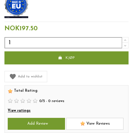
NOK197.50
KJØP
Add to wishlist
Total Rating
:
0
/
5
-
0
reviews
View ratings
Add Review
View Reviews