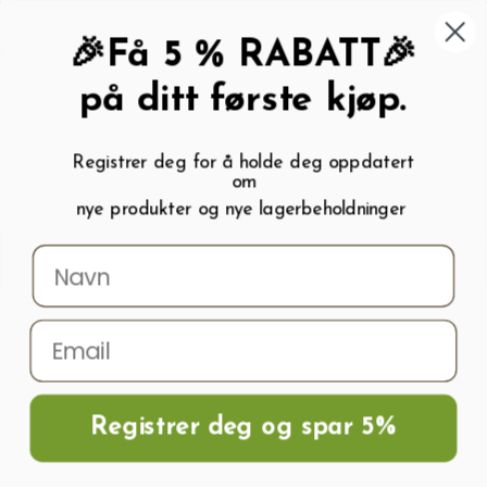
462 58 454
My wishlist (
0
)
Kundeservice:
Kundesenter
🎉Få 5 % RABATT🎉
på ditt første kjøp.
Registrer deg for å holde deg oppdatert
om
0
nye produkter og nye lagerbeholdninger
Menu
Søk
Logg inn
Handlevogn
Hjem
Kuleventiler / Tappekraner
Tappekran ,ventil ½, 2 x ¾" med
slangetilkobling 5/8" (16 mm)
Registrer deg og spar 5%