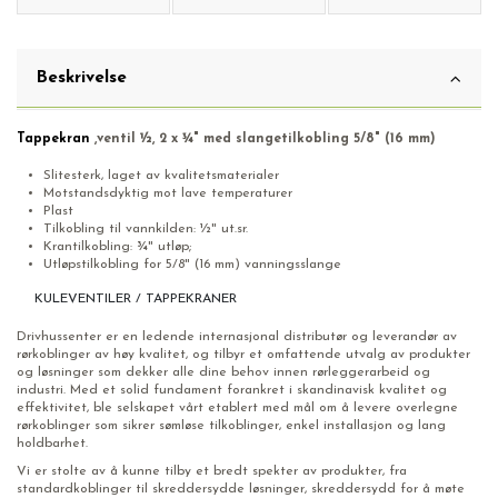
Beskrivelse
Tappekran
,ventil ½, 2 x ¾" med slangetilkobling 5/8" (16 mm)
Slitesterk, laget av kvalitetsmaterialer
Motstandsdyktig mot lave temperaturer
Plast
Tilkobling til vannkilden: ½" ut.sr.
Krantilkobling: ¾" utløp;
Utløpstilkobling for 5/8" (16 mm) vanningsslange
KULEVENTILER / TAPPEKRANER
Drivhussenter er en ledende internasjonal distributør og leverandør av
rørkoblinger av høy kvalitet, og tilbyr et omfattende utvalg av produkter
og løsninger som dekker alle dine behov innen rørleggerarbeid og
industri. Med et solid fundament forankret i skandinavisk kvalitet og
effektivitet, ble selskapet vårt etablert med mål om å levere overlegne
rørkoblinger som sikrer sømløse tilkoblinger, enkel installasjon og lang
holdbarhet.
Vi er stolte av å kunne tilby et bredt spekter av produkter, fra
standardkoblinger til skreddersydde løsninger, skreddersydd for å møte