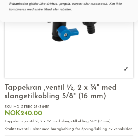
Rabattkoden gjelder ikke drivhus, pergola, carport eller terrassetak. Kan ikke
kombineres med andre tilbud eller rabatter.
Tappekran ,ventil ½, 2 x ¾" med
slangetilkobling 5/8" (16 mm)
SKU:
MD-GTBR0123434NB1
NOK240.00
Tappekran ,ventil ½, 2 x ¾" med slangetilkobling 5/8" (16 mm)
Kvalitetsventil i plast med hurtigkobling for åpning/lukking av vannkilden