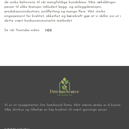
de unike behovene til vår mangfoldige kundebase. Våre rørkoblinger
passer til ulike bransjer, inkludert bygg- og anleggsbransjen,
produksjonsindustrien, jordflytting og mange flere. Vårt sterke
engasjement for kvalitet, sikkerhet og bærekraft gjør at vi skiller oss ut i
dette svært konkurranseutsatte markedet.
Se vår Youtube-video
HER
Vi er et nyoppstartet, lite familieeid firma. Vårt største ønske er å kunne
tilby drivhus og tilbehør av høy kvalitet til svært gunstige priser.