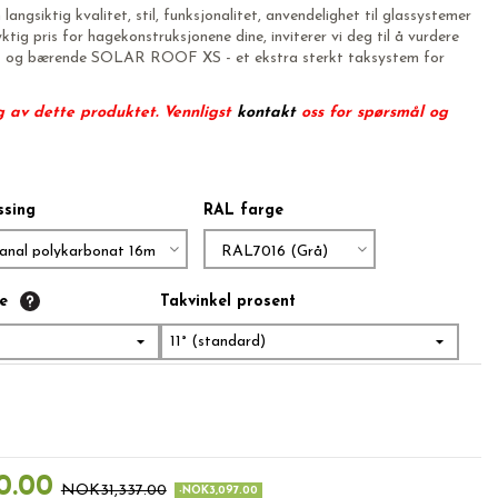
angsiktig kvalitet, stil, funksjonalitet, anvendelighet til glassystemer
tig pris for hagekonstruksjonene dine, inviterer vi deg til å vurdere
 og bærende SOLAR ROOF XS - et ekstra sterkt taksystem for
g av dette produktet. Vennligst
kontakt
oss for spørsmål og
ssing
RAL farge
e
Takvinkel prosent
11° (standard)
0.00
NOK31,337.00
-NOK3,097.00