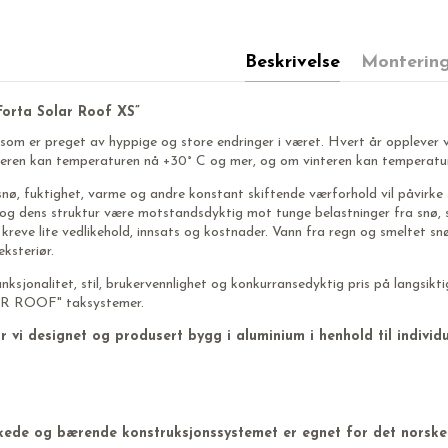
Beskrivelse
Montering
Forta Solar Roof XS”
 som er preget av hyppige og store endringer i været. Hvert år opplever vi
ren kan temperaturen nå +30° C og mer, og om vinteren kan temperature
, snø, fuktighet, varme og andre konstant skiftende værforhold vil påvirke
og dens struktur være motstandsdyktig mot tunge belastninger fra snø, ste
kreve lite vedlikehold, innsats og kostnader. Vann fra regn og smeltet sn
ksteriør.
unksjonalitet, stil, brukervennlighet og konkurransedyktig pris på langsiktig
 ROOF" taksystemer.
 vi designet og produsert bygg i aluminium i henhold til individue
kede og bærende konstruksjonssystemet er egnet for det norske 