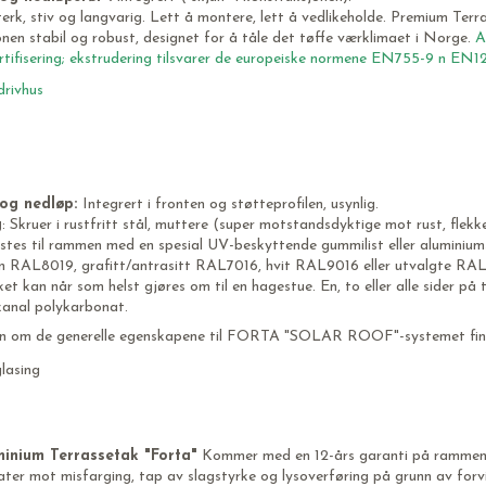
terk, stiv og langvarig. Lett å montere, lett å vedlikeholde. Premium Terra
nen stabil og robust, designet for å tåle det tøffe værklimaet i Norge.
A
ertifisering; ekstrudering tilsvarer de europeiske normene EN755-9 n EN
og nedløp:
Integrert i fronten og støtteprofilen, usynlig.
g
: Skruer i rustfritt stål, muttere (super motstandsdyktige mot rust, flekk
stes til rammen med en spesial UV-beskyttende gummilist eller aluminiums
un RAL8019, grafitt/antrasitt RAL7016, hvit RAL9016 eller utvalgte RAL-
ket kan når som helst gjøres om til en hagestue. En, to eller alle sider
 kanal polykarbonat.
n om de generelle egenskapene til FORTA "SOLAR ROOF"-systemet finn
minium Terrassetak "Forta"
Kommer med en 12-års garanti på rammen mo
ter mot misfarging, tap av slagstyrke og lysoverføring på grunn av forvit