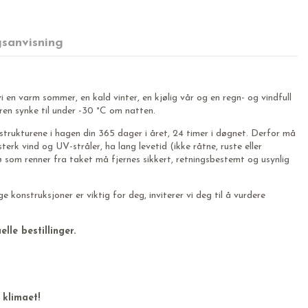
sanvisning
 en varm sommer, en kald vinter, en kjølig vår og en regn- og vindfull
n synke til under -30 °C om natten.
 strukturene i hagen din 365 dager i året, 24 timer i døgnet. Derfor må
rk vind og UV-stråler, ha lang levetid (ikke råtne, ruste eller
ø som renner fra taket må fjernes sikkert, retningsbestemt og usynlig
e konstruksjoner er viktig for deg, inviterer vi deg til å vurdere
lle bestillinger.
klimaet!