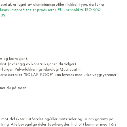
ssetak er laget av aluminiumsprofiler i lukket type, derfor er
luminiumsprofilene er produsert i EU i henhold til ISO 9001
1202
er og korrosjon).
list (avhengig av konstruksjonen du velger).
farger. Pulverlakkeringsteknologi Qualicoatin.
 på terrassetaket "SOLAR ROOF" kan leveres med ulike veggsystemer i
er du på siden
t defekter i utførelse og/eller materialer og 10 års garanti på
ring. Alle bevegelige deler (dørhengsler, hjul ol.) kommer med 1 års