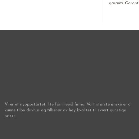
garanti. Garant
Vi er et nyoppstartet, lite familieeid firma. Vårt største ønske er å
kunne tilby drivhus og tilbehør av høy kvalitet til svært gunstige
priser.