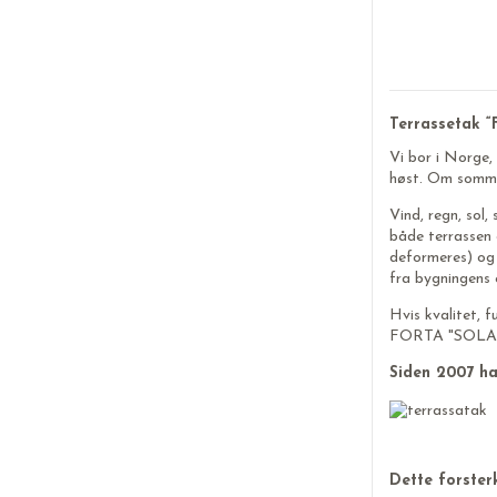
Terrassetak “
Vi bor i Norge,
høst. Om somme
Vind, regn, sol
både terrassen 
deformeres) og 
fra bygningens e
Hvis kvalitet, f
FORTA "SOLAR
Siden 2007 har
Dette forster