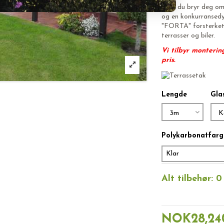
Hvis du bryr deg om l
og en konkurransedyk
"FORTA" forsterket
terrasser og biler.
Vi tilbyr monterin
pris.
Lengde
Gla
Polykarbonatfarg
Klar
Alt tilbehør:
0
NOK28,24