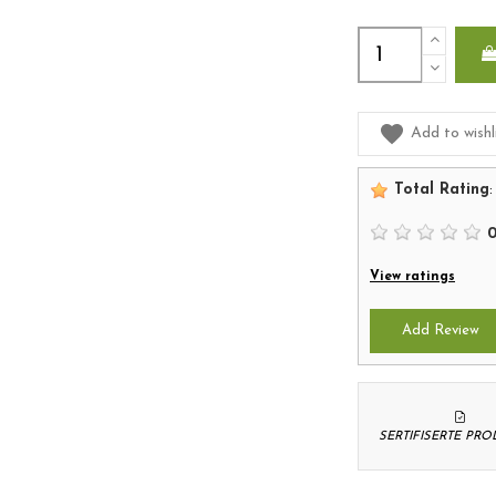
Add to wishl
Total Rating
:
View ratings
Add Review
SERTIFISERTE PR