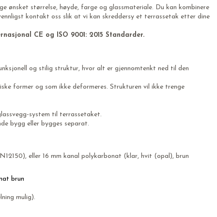
lge ønsket størrelse, høyde, farge og glassmateriale. Du kan kombinere
nnligst kontakt oss slik at vi kan skreddersy et terrassetak etter dine
ternasjonal CE og ISO 9001: 2015 Standarder.
sjonell og stilig struktur, hvor alt er gjennomtenkt ned til den
iske former og som ikke deformeres. Strukturen vil ikke trenge
glassvegg-system til terrassetaket.
nde bygg eller bygges separat.
12150), eller 16 mm kanal polykarbonat (klar, hvit (opal), brun
lning mulig).