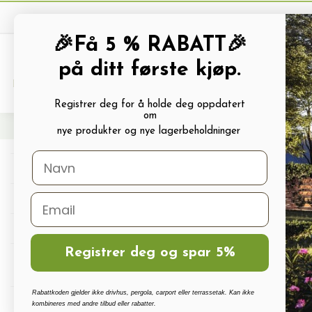
🎉Få 5 % RABATT🎉
på ditt første kjøp.
PRODUKTKATALOG
ALLE TILBUDS
Registrer deg for å holde deg oppdatert
om
Hjem
Terrassetak, Pergola, Hagestuer, Carport
Terrassetak
Terrassetak “For
nye produkter og nye lagerbeholdninger
Drivhus
Drivhus tilbehør
Polykarbonat, Glass Og Tilbehør
Registrer deg og spar 5%
Terrassetak, Pergola, Hagestuer,
Carport
Rabattkoden gjelder ikke drivhus, pergola, carport eller terrassetak. Kan ikke
Drivhus vanningssett
kombineres med andre tilbud eller rabatter.