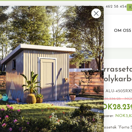
462 58 454
Kundeservice:
K
VARER
BRUKTE VARER
PRODUKTUTLEIE
OM OSS
ta Solar Roof XS-D450” (Polykarbonat)
Terrasset
(Polykarb
SKU:
ALU-450SRX
NOK31,336.25 - NO
NOK28.239
Du sparer:
NOK3,871
Terrassetak “Forta 