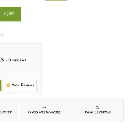
KJØP
ist
0
/
5
-
0
reviews
View Reviews
ODUKTER
TRYGG NETTHANDEL
RASK LEVERING