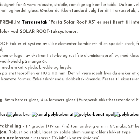
designet for å være robuste, stabile, romslige og komfortable. Du kan ve
nat og herdet glass. Ønsker du ikke-standard valg for ditt terrassetak, ve
å PREMIUM
Terrassetak
“Forta Solar Roof XS” er sertifisert til in
rdeler ved SOLAR ROOF-taksystemer:
tak er et system av ulike elementer kombinert til en spesielt sterk, funk
lj.
nen er laget av ekstremt sterke og rustfrie aluminiumsprofiler, med klass
 vedlikehold på mange år.
s med ønsket dybde, bredde og høyde.
på støtteprofilen er 110 x 110 mm. Det vil være ideelt hvis du ønsker et 
kantete former. Enkeltskrånende, dobbeltskrånende. Festes til eksistere
ng
: 8mm herdet glass, 4+4 laminert glass (Europeisk sikkerhetsstandard EN
takhelling -
11° grader (±19 cm / m) (om ønskelig er min. 6°, maks. 21° he
jon
: Robust og stabil, laget av solide aluminiumsprofiler i lukket type.
og nedløpsrør :
integrert (“skjult” i konstruksjonen).