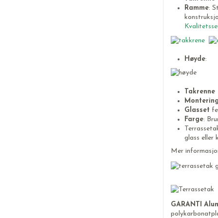
Ramme
: S
konstruksjo
Kvalitetss
Høyde
:
Takrenne 
Monterin
Glasset
fe
Farge
: Br
Terrasseta
glass eller
Mer informasjo
GARANTI
Alu
polykarbonatpla