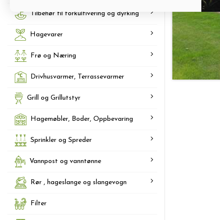
Tilbehør til forkultivering og dyrking
Hagevarer
Frø og Næring
Drivhusvarmer, Terrassevarmer
Grill og Grillutstyr
Hagemøbler, Boder, Oppbevaring
Sprinkler og Spreder
Vannpost og vanntønne
Rør , hageslange og slangevogn
Filter