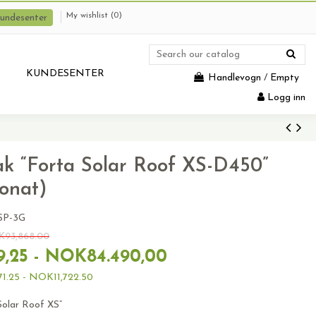
My wishlist (
0
)
undesenter
KUNDESENTER
Handlevogn
/
Empty
Logg inn
ak “Forta Solar Roof XS-D450”
onat)
SP-3G
K93,868.00
,25 - NOK84.490,00
.25 - NOK11,722.50
Solar Roof XS”