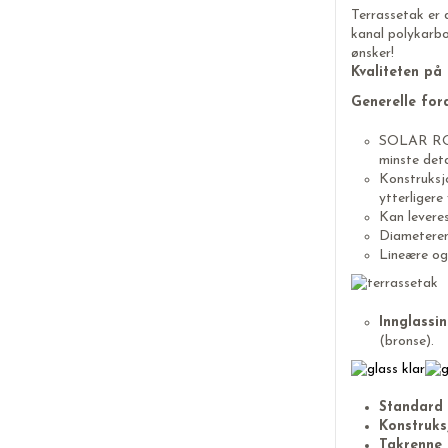
Terrassetak er 
kanal polykarbo
ønsker!
Kvaliteten p
Generelle fo
SOLAR ROOF-
minste deta
Konstruksjo
ytterligere
Kan levere
Diameteren 
Lineære og 
Innglassi
(bronse).
Standard 
Konstruks
Takrenne 