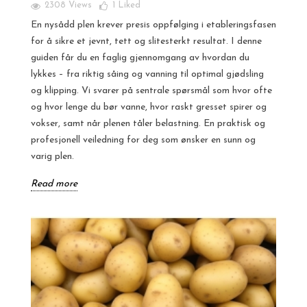
2308 Views
1
Liked
En nysådd plen krever presis oppfølging i etableringsfasen
for å sikre et jevnt, tett og slitesterkt resultat. I denne
guiden får du en faglig gjennomgang av hvordan du
lykkes – fra riktig såing og vanning til optimal gjødsling
og klipping. Vi svarer på sentrale spørsmål som hvor ofte
og hvor lenge du bør vanne, hvor raskt gresset spirer og
vokser, samt når plenen tåler belastning. En praktisk og
profesjonell veiledning for deg som ønsker en sunn og
varig plen.
Read more