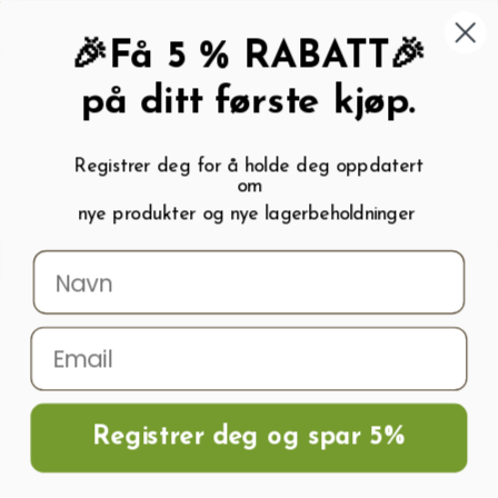
462 58 454
My wishlist (
0
)
Kundeservice:
Kundesenter
🎉Få 5 % RABATT🎉
på ditt første kjøp.
Registrer deg for å holde deg oppdatert
om
0
nye produkter og nye lagerbeholdninger
Menu
Søk
Logg inn
Handlevogn
Hjem
Blog
4-2026
BLOG NAVIGATION
Registrer deg og spar 5%
POSTED IN : "2026 - APRIL"