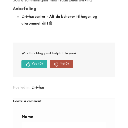
300% sammenlignet med tradisjonell dyrking.
Anbefaling
Drivhussenter - Alt du behøver til hagen og
uterommet ditt🟢
Was this blog post helpful to you?
Yes
(0)
No
(0)
Posted in:
Drivhus
Leave a comment
Name