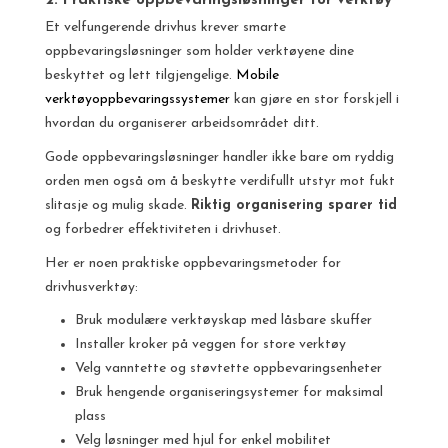
2. Praktiske oppbevaringsløsninger for verktøy
Et velfungerende drivhus krever smarte
oppbevaringsløsninger som holder verktøyene dine
beskyttet og lett tilgjengelige.
Mobile
verktøyoppbevaringssystemer
kan gjøre en stor forskjell i
hvordan du organiserer arbeidsområdet ditt.
Gode oppbevaringsløsninger handler ikke bare om ryddig
orden men også om å beskytte verdifullt utstyr mot fukt
slitasje og mulig skade.
Riktig organisering sparer tid
og forbedrer effektiviteten i drivhuset.
Her er noen praktiske oppbevaringsmetoder for
drivhusverktøy:
Bruk modulære verktøyskap med låsbare skuffer
Installer kroker på veggen for store verktøy
Velg vanntette og støvtette oppbevaringsenheter
Bruk hengende organiseringsystemer for maksimal
plass
Velg løsninger med hjul for enkel mobilitet