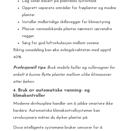
Lag soner basert på plantenes lysforhold
Opprett separate områder for frøplanter og modne
planter
Installer midlertidige skillevegger for klimastyring
Plasser varmeelskende planter nærmest sørvendte
vegger
Sørg for god luftsirkulasjon mellom sonene
Riktig sonedeling kan øke avlingskvaliteten med opptil
40%.
Profesjonell tips:
Bruk mobile hyller og rullevogner for
enkelt å kunne flytte planter mellom ulike klimasoner
etter behov.
4. Bruk av automatiske vanning- og
klimakontroller
Moderne drivhuspleie handler om å jobbe smartere ikke
hardere. Automatiske klimakontrollsystemer kan
revolusjonere måten du dyrker planter på.
Disse intelligente systemene bruker sensorer for å