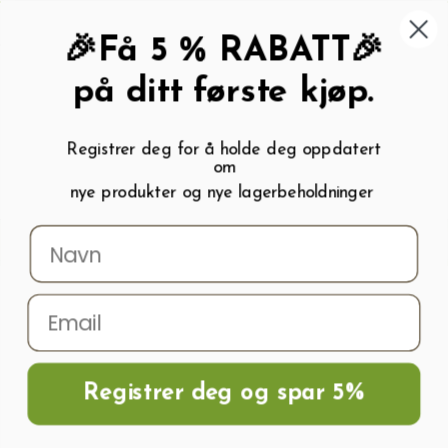
462 58 454
My wishlist (
0
)
Kundeservice:
Kundesenter
🎉Få 5 % RABATT🎉
på ditt første kjøp.
Registrer deg for å holde deg oppdatert
om
0
nye produkter og nye lagerbeholdninger
Menu
Søk
Logg inn
Handlevogn
Hjem
Blog
Drivhus
7 smarte drivhusinnredning ideer for små
hobbydrivhus
BLOG NAVIGATION
Registrer deg og spar 5%
7 SMARTE