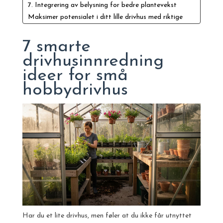
7. Integrering av belysning for bedre plantevekst
Maksimer potensialet i ditt lille drivhus med riktige
løsninger
Ofte stilte spørsmål
7 smarte
Anbefaling
drivhusinnredning
ideer for små
hobbydrivhus
Har du et lite drivhus, men føler at du ikke får utnyttet