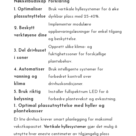
Nøkkelbudskap
Forklaring
1. Optimaliser
Bruk vertikale hyllesystemer for å øke
plassutnyttelse
dyrkbar plass med 25-40%.
Implementer modulære
2. Beskytt
oppbevaringsløsninger for enkel tilgang
verktøyene dine
og beskyttelse.
Opprett ulike klima- og
3. Del drivhuset
fuktighetssoner for forskjellige
i soner
plantebehov.
4. Automatiser
Bruk intelligente systemer for
vanning og
forbedret kontroll over
klima
drivhuskondisjoner.
5. Bruk riktig
Installer fullspektrum LED for å
belysning
forbedre plantevekst og avkastning.
1. Optimal plassutnyttelse med hyller og
plantekasser
Et lite drivhus krever smart planlegging for maksimal
vekstkapasitet.
Vertikale hyllesystemer
gjør det mulig å
utnytte hver eneste centimeter av tilgjengelig plass