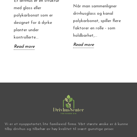
Et drivhus er en struktur
dr
Når man sammenligner
med glass eller
ef
drivhusglass og kanal
polykarbonat som er
g
pl
polykarbonat, spiller flere
designet for å dyrke
at
faktorer en rolle - som
planter under
R
holdbarhet,...
kontrollerte...
Read more
Read more
Vi er et nyoppstartet, lite familieeid firma. Vårt største ønske er å kunne
tilby drivhus og tilbehør av høy kvalitet til svært gunstige priser.