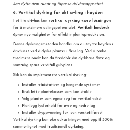
kan flytte dem rundt og tilpasse drivhusoppsettet.
6. Vertikal dyrking for økt avling i høyden
I et lite drivhus kan
vertikal dyrking være løsningen
for å maksimere avlingspotensialet.
Vertikalt landbruk
åpner nye muligheter for effektiv planteproduksjon.
Denne dyrkningsmetoden handler om å utnytte høyden i
drivhuset ved å dyrke planter i flere lag. Ved å tenke
tredimensjonalt kan du firedoble din dyrkbare flate og
samtidig spare verdifull gulvplass.
Slik kan du implementere vertikal dyrking:
Installer trådstativer og hengende systemer
Bruk lette plantekasser som kan stable
Velg planter som egner seg for vertikal vekst
Planlegg lysforhold for øvre og nedre lag
Installer dryppvanning for jevn væsketilførsel
Vertikal dyrking kan øke avkastningen med opptil 300%
sammenlignet med tradisjonell dyrkning.