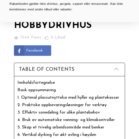
Rabattkoden gjelder ikke drivhus, pergola, carport eller terrassetak. Kan ikke
DRIVHUSINNREDNING
kombineres med andre tilbud eller rabatter.
IDEER FOR SMÅ
HOBBYDRIVHUS
1544 Views
0
Liked
Facebook
TABLE OF CONTENTS
Innholdsfortegnelse
Rask oppsummering
1. Optimal plassutnyttelse med hyller og plantekasser
2. Praktiske oppbevaringsløsninger for verktøy
3. Effektiv sonedeling for ulike plantebehov
4. Bruk av automatiske vanning- og klimakontroller
5. Skap et trivelig arbeidsområde med benker
6. Vertikal dyrking for økt avling i høyden