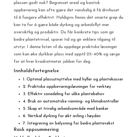
plassen godt nok? Begrenset areal og kaotisk
oppbevaring kan ofte gjøre det vanskelig å få drivhuset
til å fungere effektivt. Heldigvis finnes det smarte grep du
kan ta for å gjøre både dyrking og arbeidsflyt mer
oversiktlig og produktiv. Du får konkrete tips som gir
bedre plantetrivsel, sparer tid og gir enklere tilgang til
utstyr. I denne listen vil du oppdage praktiske løsninger
som kan øke dyrkbar plass med opptil 25–40% og sørge
for at hver kvadratmeter jobber for deg.
Innholdsfortegnelse
1. Optimal plassutnyttelse med hyller og plantekasser
2. Praktiske oppbevaringsløsninger for verktøy
3. Effektiv sonedeling for ulike plantebehov
4. Bruk av automatiske vanning- og klimakontroller
5. Skap et trivelig arbeidsområde med benker
6. Vertikal dyrking for økt avling i høyden
7. Integrering av belysning for bedre plantevekst
Rask oppsummering