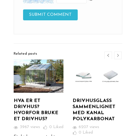
Related posts
I
HVA ER ET
DRIVHUSGLASS
V
DRIVHUS?
SAMMENLIGNET
I
HVORFOR BRUKE
MED KANAL
ked
ET DRIVHUS?
POLYKARBONAT
st
Å 
3967 views
0
Liked
6207 views
å
va
0
Liked