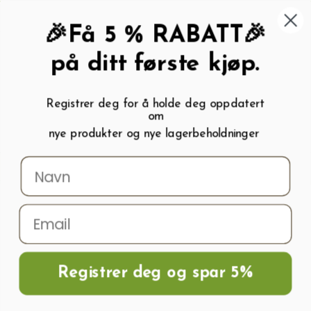
462 58 454
My wishlist (
0
)
Kundeservice:
Kundesenter
🎉Få 5 % RABATT🎉
på ditt første kjøp.
Registrer deg for å holde deg oppdatert
om
0
nye produkter og nye lagerbeholdninger
Menu
Søk
Logg inn
Handlevogn
Hjem
Polykarbonatplater , Glass Og Tilbehør
Isolerglass / Energiglass
Isolerglass med sikkerhetsglass
Isolerglass med sikkerhetsglass
Registrer deg og spar 5%
Isolerglass med sikkerhetsglass