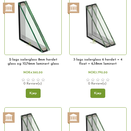
2-lags isolerglass 8mm herdet
3-lags isolerglass 6 herdet + 4
glass og 10,76mm laminert glass
float + 6,38mm laminert
NOK4.580,00
NOK3.790,00
0 Review(s)
0 Review(s)
Kjøp
Kjøp