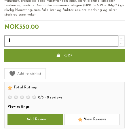
tranebær, aronia og også frukttrær som eple, pære, plomme, kirsebær,
fersken og aprikos. Den unike sammensetningen (NPK 15-7-32 + 3MgO) gir
rikelig blomstring, smakfulle bær og frukter, raskere modning og sikrer
sterk og sunn vekst.
NOK350.00
KJØP
Add to wishlist
Total Rating
:
0
/
5
-
0
reviews
View ratings
Add Review
View Reviews