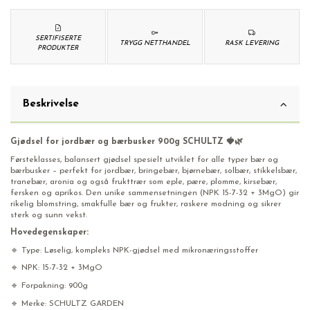
SERTIFISERTE
TRYGG NETTHANDEL
RASK LEVERING
PRODUKTER
Beskrivelse
Gjødsel for jordbær og bærbusker 900g SCHULTZ 🍓🌿
Førsteklasses, balansert gjødsel spesielt utviklet for alle typer bær og
bærbusker – perfekt for jordbær, bringebær, bjørnebær, solbær, stikkelsbær,
tranebær, aronia og også frukttrær som eple, pære, plomme, kirsebær,
fersken og aprikos. Den unike sammensetningen (NPK 15-7-32 + 3MgO) gir
rikelig blomstring, smakfulle bær og frukter, raskere modning og sikrer
sterk og sunn vekst.
Hovedegenskaper:
🔹 Type: Løselig, kompleks NPK-gjødsel med mikronæringsstoffer
🔹 NPK: 15-7-32 + 3MgO
🔹 Forpakning: 900g
🔹 Merke: SCHULTZ GARDEN