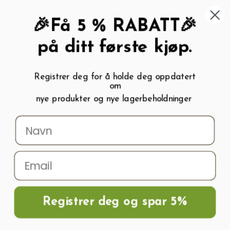
462 58 454
My wishlist (
0
)
Kundeservice:
Kundesenter
🎉Få 5 % RABATT🎉
på ditt første kjøp.
Registrer deg for å holde deg oppdatert
om
0
nye produkter og nye lagerbeholdninger
Menu
Søk
Logg inn
Handlevogn
Hjem
Frø og Næring
Næring Og Gjødsel
Gjødsel
Bærgjødsel
Gjødsel for jordbær og bærbusker 900g SCHULTZ
Registrer deg og spar 5%