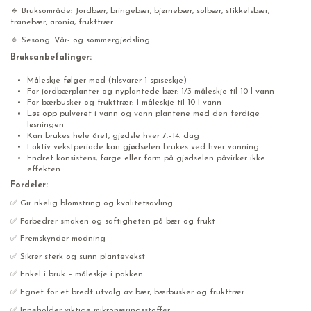
🔹 Bruksområde: Jordbær, bringebær, bjørnebær, solbær, stikkelsbær,
tranebær, aronia, frukttrær
🔹 Sesong: Vår- og sommergjødsling
Bruksanbefalinger:
Måleskje følger med (tilsvarer 1 spiseskje)
For jordbærplanter og nyplantede bær: 1/3 måleskje til 10 l vann
For bærbusker og frukttrær: 1 måleskje til 10 l vann
Løs opp pulveret i vann og vann plantene med den ferdige
løsningen
Kan brukes hele året, gjødsle hver 7.–14. dag
I aktiv vekstperiode kan gjødselen brukes ved hver vanning
Endret konsistens, farge eller form på gjødselen påvirker ikke
effekten
Fordeler:
✅ Gir rikelig blomstring og kvalitetsavling
✅ Forbedrer smaken og saftigheten på bær og frukt
✅ Fremskynder modning
✅ Sikrer sterk og sunn plantevekst
✅ Enkel i bruk – måleskje i pakken
✅ Egnet for et bredt utvalg av bær, bærbusker og frukttrær
✅ Inneholder viktige mikronæringsstoffer