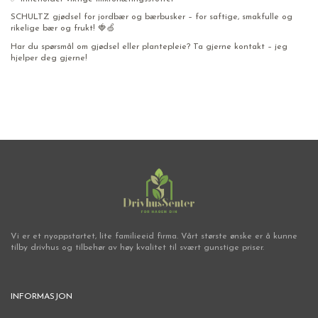
SCHULTZ gjødsel for jordbær og bærbusker – for saftige, smakfulle og
rikelige bær og frukt! 🍓🍏
Har du spørsmål om gjødsel eller plantepleie? Ta gjerne kontakt – jeg
hjelper deg gjerne!
Vi er et nyoppstartet, lite familieeid firma. Vårt største ønske er å kunne
tilby drivhus og tilbehør av høy kvalitet til svært gunstige priser.
INFORMASJON