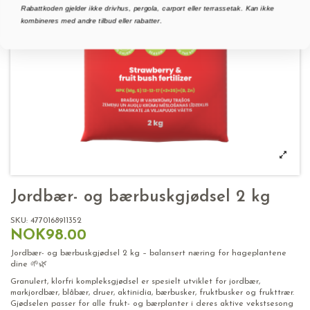
Rabattkoden gjelder ikke drivhus, pergola, carport eller terrassetak. Kan ikke
kombineres med andre tilbud eller rabatter.
Jordbær- og bærbuskgjødsel 2 kg
SKU:
4770168911352
NOK98.00
Jordbær- og bærbuskgjødsel 2 kg – balansert næring for hageplantene
dine 🌱🌿
Granulert, klorfri kompleksgjødsel er spesielt utviklet for jordbær,
markjordbær, blåbær, druer, aktinidia, bærbusker, fruktbusker og frukttrær.
Gjødselen passer for alle frukt- og bærplanter i deres aktive vekstsesong