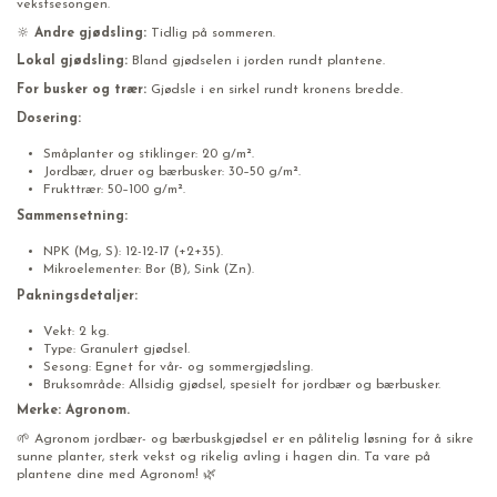
vekstsesongen.
🔆
Andre gjødsling:
Tidlig på sommeren.
Lokal gjødsling:
Bland gjødselen i jorden rundt plantene.
For busker og trær:
Gjødsle i en sirkel rundt kronens bredde.
Dosering:
Småplanter og stiklinger: 20 g/m².
Jordbær, druer og bærbusker: 30–50 g/m².
Frukttrær: 50–100 g/m².
Sammensetning:
NPK (Mg, S): 12-12-17 (+2+35).
Mikroelementer: Bor (B), Sink (Zn).
Pakningsdetaljer:
Vekt: 2 kg.
Type: Granulert gjødsel.
Sesong: Egnet for vår- og sommergjødsling.
Bruksområde: Allsidig gjødsel, spesielt for jordbær og bærbusker.
Merke: Agronom.
🌱 Agronom jordbær- og bærbuskgjødsel er en pålitelig løsning for å sikre
sunne planter, sterk vekst og rikelig avling i hagen din. Ta vare på
plantene dine med Agronom! 🌿