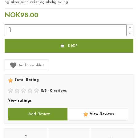
og sikrer sunn vekst og rikelig avling.
NOK98.00
KJØP
Add to wishlist
Total Rating
:
0
/
5
-
0
reviews
View ratings
Add Review
View Reviews