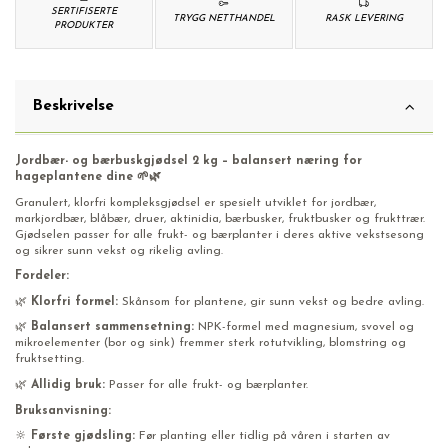
SERTIFISERTE
TRYGG NETTHANDEL
RASK LEVERING
PRODUKTER
Beskrivelse
Jordbær- og bærbuskgjødsel 2 kg – balansert næring for
hageplantene dine 🌱🌿
Granulert, klorfri kompleksgjødsel er spesielt utviklet for jordbær,
markjordbær, blåbær, druer, aktinidia, bærbusker, fruktbusker og frukttrær.
Gjødselen passer for alle frukt- og bærplanter i deres aktive vekstsesong
og sikrer sunn vekst og rikelig avling.
Fordeler:
🌿
Klorfri formel:
Skånsom for plantene, gir sunn vekst og bedre avling.
🌿
Balansert sammensetning:
NPK-formel med magnesium, svovel og
mikroelementer (bor og sink) fremmer sterk rotutvikling, blomstring og
fruktsetting.
🌿
Allidig bruk:
Passer for alle frukt- og bærplanter.
Bruksanvisning:
🔆
Første gjødsling:
Før planting eller tidlig på våren i starten av