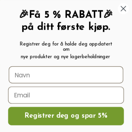
462 58 454
My wishlist (
1
)
Kundeservice:
Kundesenter
🎉Få 5 % RABATT🎉
på ditt første kjøp.
Registrer deg for å holde deg oppdatert
om
0
nye produkter og nye lagerbeholdninger
Menu
Søk
Logg inn
Handlevogn
Hjem
Frø og Næring
Næring Og Gjødsel
Gjødsel
Bærgjødsel
Jordbær- og bærbuskgjødsel 2 kg
Registrer deg og spar 5%