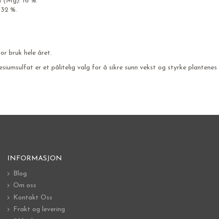
 (Mg): 16 %.
 32 %.
or bruk hele året.
umsulfat er et pålitelig valg for å sikre sunn vekst og styrke plantene
INFORMASJON
Blog
Om oss
Kontakt Oss
Frakt og levering