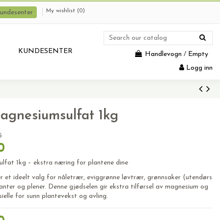
My wishlist (
0
)
undesenter
KUNDESENTER
Handlevogn
/
Empty
Logg inn
agnesiumsulfat 1kg
5
0
lfat 1kg – ekstra næring for plantene dine
 et ideelt valg for nåletrær, eviggrønne løvtrær, grønnsaker (utendørs
lanter og plener. Denne gjødselen gir ekstra tilførsel av magnesium og
ielle for sunn plantevekst og avling.