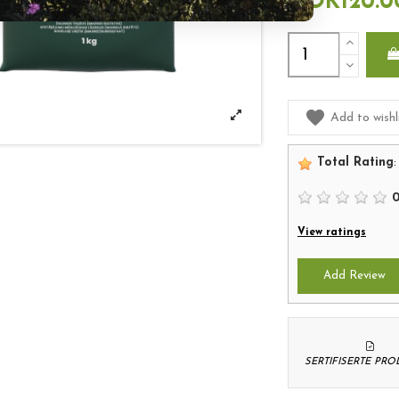
NOK120.0
Add to wishl
Total Rating
:
View ratings
Add Review
SERTIFISERTE PR