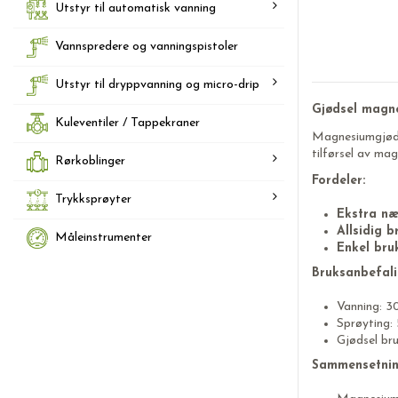
Utstyr til automatisk vanning
Vannspredere og vanningspistoler
Utstyr til dryppvanning og micro-drip
Gjødsel magne
Kuleventiler / Tappekraner
Magnesiumgjødse
tilførsel av mag
Rørkoblinger
Fordeler:
Trykksprøyter
Ekstra næ
Allsidig b
Måleinstrumenter
Enkel bru
Bruksanbefali
Vanning: 3
Sprøyting: 
Gjødsel bru
Sammensetnin