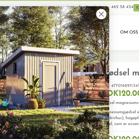
462 58 454
Kundeservice:
K
VARER
BRUKTE VARER
PRODUKTUTLEIE
OM OSS
t 1kg
Gjødsel m
SKU:
477016891134
NOK120.0
Gjødsel magnesiumsu
Magnesiumgjødsel er
og i drivhus), hagep
svovel, som er essens