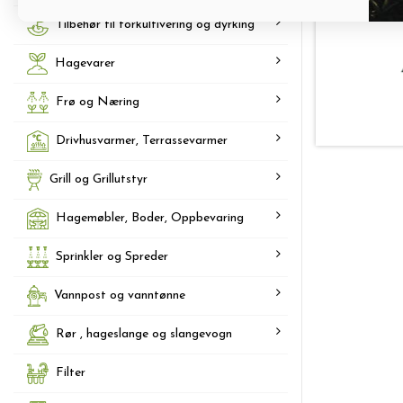
Tilbehør til forkultivering og dyrking
Hagevarer
Frø og Næring
Drivhusvarmer, Terrassevarmer
Grill og Grillutstyr
Hagemøbler, Boder, Oppbevaring
Sprinkler og Spreder
Vannpost og vanntønne
Rør , hageslange og slangevogn
Filter