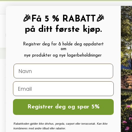
🎉Få 5 % RABATT🎉
på ditt første kjøp.
PRODUKTKATALOG
ALLE TILBUDS
Registrer deg for å holde deg oppdatert
om
Hjem
Frø og Næring
Næring Og Gjødsel
Gjødsel
Gjødsel magnesiumsulfa
nye produkter og nye lagerbeholdninger
Drivhus
Drivhus tilbehør
Polykarbonat, Glass Og Tilbehør
Registrer deg og spar 5%
Terrassetak, Pergola, Hagestuer,
Carport
Rabattkoden gjelder ikke drivhus, pergola, carport eller terrassetak. Kan ikke
Drivhus vanningssett
kombineres med andre tilbud eller rabatter.