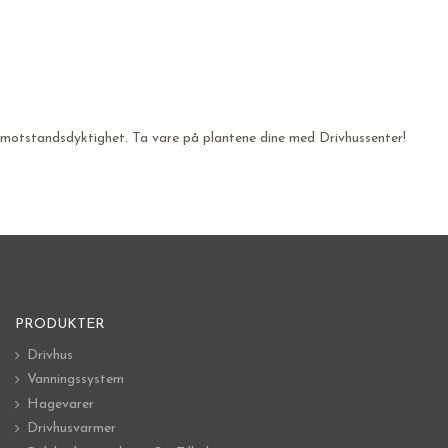
s motstandsdyktighet. Ta vare på plantene dine med Drivhussenter!
PRODUKTER
Drivhus
Vanningssystem
Hagevarer
Drivhusvarmer