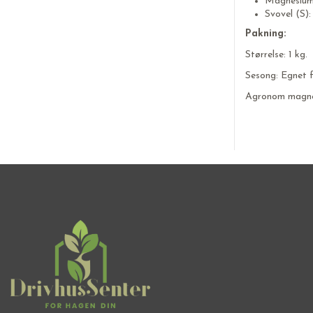
Magnesium
Svovel (S):
Pakning:
Størrelse: 1 kg.
Sesong: Egnet f
Agronom magnesi