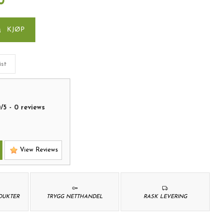
0
KJØP
ist
0
/
5
-
0
reviews
View Reviews
ODUKTER
TRYGG NETTHANDEL
RASK LEVERING