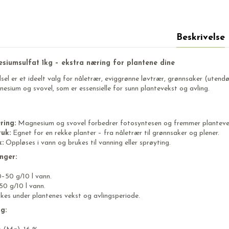
Beskrivelse
siumsulfat 1kg – ekstra næring for plantene dine
l er et ideelt valg for nåletrær, eviggrønne løvtrær, grønnsaker (utendør
nesium og svovel, som er essensielle for sunn plantevekst og avling.
ring:
Magnesium og svovel forbedrer fotosyntesen og fremmer plantevek
ruk:
Egnet for en rekke planter – fra nåletrær til grønnsaker og plener.
k:
Oppløses i vann og brukes til vanning eller sprøyting.
nger:
0–50 g/10 l vann.
50 g/10 l vann.
kes under plantenes vekst og avlingsperiode.
g: