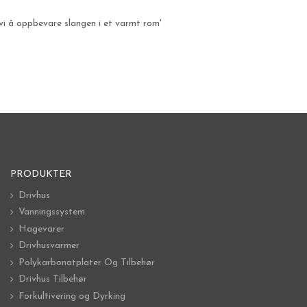
vi å oppbevare slangen i et varmt rom'
PRODUKTER
Drivhus
Vanningssystem
Hagevarer
Drivhusvarmer
Polykarbonatplater Og Tilbehør
Drivhus Tilbehør
Forkultivering og Dyrking