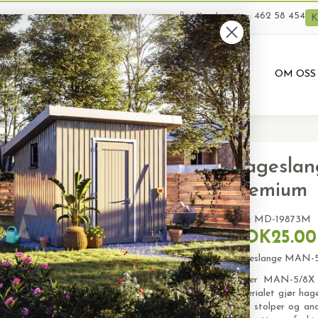
462 58 454
Kundeservice:
K
VARER
BRUKTE VARER
PRODUKTUTLEIE
OM OSS
pris per 1m) premium
Hageslan
premium
SKU:
MD-19873M
NOK25.00
Hageslange MAN-5/
Truper MAN-5/8X 
materialet gjør hag
trær, stolper og and