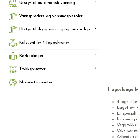
Utstyr til automatisk vanning
Vannspredere og vanningspistoler
Utstyr til dryppvanning og micro-drip
Kuleventiler / Tappekraner
Rørkoblinger
Trykksprøyter
Måleinstrumenter
Hageslange M
4-lags ikk
Laget av:
Et spesielt
Innvendig 
Veggtykkel
Vekt per m
Arbeidstry