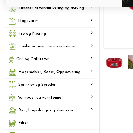
Tilbehør til forkultivering og dyrking
Hagevarer
Frø og Næring
Drivhusvarmer, Terrassevarmer
Grill og Grillutstyr
Hagemøbler, Boder, Oppbevaring
Sprinkler og Spreder
Vannpost og vanntønne
Rør , hageslange og slangevogn
Filter