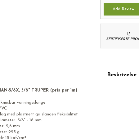
Add Review
SERTIFISERTE PR
Beskrivelse
AN-5/8X, 5/8" TRUPER (pris per 1m)
e-knusbar vanningsslange
 PVC
 lag med plastnett gir slangen fleksibilitet
diameter: 5/8" - 16 mm
se: 2,6 mm
eter 295 g
kk: 15 kgf/cm²