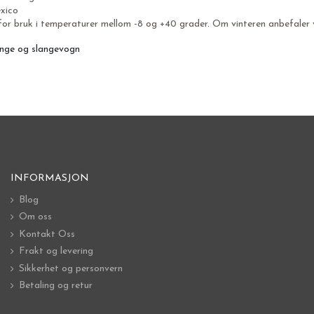
xico
for bruk i temperaturer mellom -8 og +40 grader. Om vinteren anbefaler 
ange og slangevogn
INFORMASJON
Blog
Om oss
Kontakt Oss
Frakt og levering
Sikkerhet og personvern
Betaling og retur