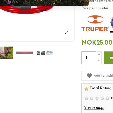
plastnett som forhind
Pris per 1 meter
NOK25.00
Add to wishl
Total Rating
:
View ratings