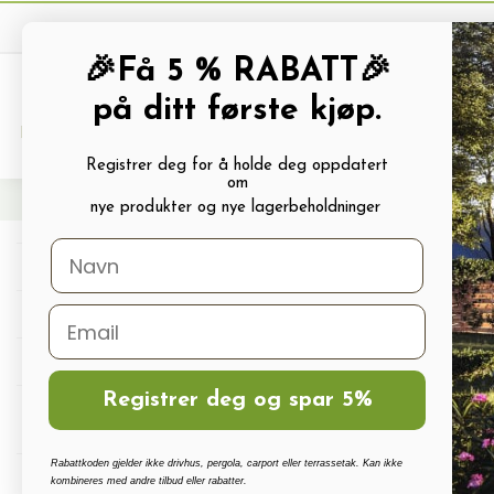
🎉Få 5 % RABATT🎉
på ditt første kjøp.
PRODUKTKATALOG
ALLE TILBUDS
Registrer deg for å holde deg oppdatert
om
Hjem
Rør, hageslange og slangevogn
Hageslange
Hageslange 5/8" TRUPER (
nye produkter og nye lagerbeholdninger
Drivhus
Drivhus tilbehør
Polykarbonat, Glass Og Tilbehør
Registrer deg og spar 5%
Terrassetak, Pergola, Hagestuer,
Carport
Rabattkoden gjelder ikke drivhus, pergola, carport eller terrassetak. Kan ikke
Drivhus vanningssett
kombineres med andre tilbud eller rabatter.