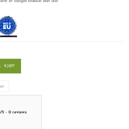
rer at slangen knekker eller sklir.
KJØP
ist
0
/
5
-
0
reviews