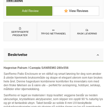
View ratings
Add Review
View Reviews
SERTIFISERTE
TRYGG NETTHANDEL
RASK LEVERING
PRODUKTER
Beskrivelse
Hagestue Palram / Canopia SANREMO 280x556
SanRemo Patio Enclosure er en stilfull og smart løsning for deg som ønsker
å utvide hjemmets bruksområde og skape et elegant uterom som kan brukes
hele året. Denne hagestuen kombinerer komforten fra innendørs rom med
den friske følelsen av å være ute
–
perfekt for avslapning, hobbyer, selskap,
måltider eller stjernekikking.
SanRemo er laget av materialer i topp kvalitet: veggene består av nesten
uknuselige, krystallklare akrylpaneler, som slipper inn opptil 90 % naturlig lys
og gir et fantastisk utsyn. Taket består av solide 8 mm UV-beskyttede
polykarbonatpaneler som gir skygge på solrike dager og lys på overskyede.