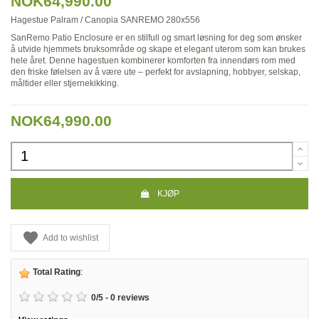
NOK64,990.00
Hagestue Palram / Canopia SANREMO 280x556
SanRemo Patio Enclosure er en stilfull og smart løsning for deg som ønsker
å utvide hjemmets bruksområde og skape et elegant uterom som kan brukes
hele året. Denne hagestuen kombinerer komforten fra innendørs rom med
den friske følelsen av å være ute
–
perfekt for avslapning, hobbyer, selskap,
måltider eller stjernekikking.
NOK64,990.00
KJØP
Add to wishlist
Total Rating
:
0
/
5
-
0
reviews