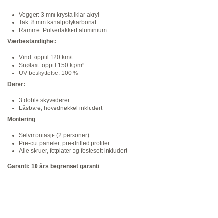
Vegger: 3 mm krystallklar akryl
Tak: 8 mm kanalpolykarbonat
Ramme: Pulverlakkert aluminium
Værbestandighet:
Vind: opptil 120 km/t
Snølast: opptil 150 kg/m²
UV-beskyttelse: 100 %
Dører:
3 doble skyvedører
Låsbare, hovednøkkel inkludert
Montering:
Selvmontasje (2 personer)
Pre-cut paneler, pre-drilled profiler
Alle skruer, fotplater og festesett inkludert
Garanti: 10 års begrenset garanti