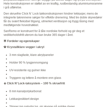
Hele konstruksjonen er støttet av en kraftig, rustbestandig aluminiumsramme
i grå utførelse.
Den skruefrie Click N’ Lock takkonstruksjonen hindrer lekkasjer, mens de
integrerte takrennene sørger for effektiv drenering. Med tre doble skyvedører
får du svært fleksibel tilgang, utmerket ventilasjon og trygg låsing med
medfølgende hovednøkkel.
SanRemo er konstruert for å tåle nordiske forhold og gir deg et
vedlikeholdsfritt uterom du kan bruke 365 dager i året.
🌟
Fordeler og egenskaper
💎
Krystallklare vegger i akryl
3 mm slagfaste, klare akrylpaneler
Holder 90 % lysgjennomgang
UV-resistente og gulner ikke
Tryggere og lettere å montere enn glass
☀️
Click N’ Lock-taksystem
–
100 % skruefritt
8 mm kanalpolykarbonat
Lekkasjesikkert design
Slipper inn naturlig lys, gir skygge på solrike dager