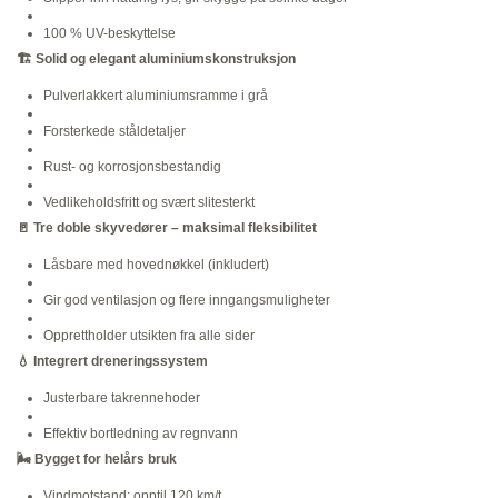
100 % UV-beskyttelse
🏗️
Solid og elegant aluminiumskonstruksjon
Pulverlakkert aluminiumsramme i grå
Forsterkede ståldetaljer
Rust- og korrosjonsbestandig
Vedlikeholdsfritt og svært slitesterkt
🚪
Tre doble skyvedører
–
maksimal fleksibilitet
Låsbare med hovednøkkel (inkludert)
Gir god ventilasjon og flere inngangsmuligheter
Opprettholder utsikten fra alle sider
💧
Integrert dreneringssystem
Justerbare takrennehoder
Effektiv bortledning av regnvann
🌬️
Bygget for helårs bruk
Vindmotstand: opptil 120 km/t