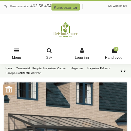
462 58 454
My wishlist (
0
)
Kundeservice:
Kundesenter
0
Menu
Søk
Logg inn
Handlevogn
Hjem
Terrassetak, Pergola, Hagestuer, Carport
Hagestuer
Hagestue Palram /
Canopia SANREMO 280x556