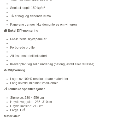
Snølast: opptil 150 kg/m²
Tåler hagl og skiftende klima
Panelene trenger ikke demonteres om vinteren
🧰
Enkel DIY-montering
Pre-kuttede skyvepaneler
Forborede profiler
Alt festemateriell inkludert
Krever plant og solid underlag (betong, asfalt eller terrasse)
♻️
Miljøvennlig
Laget av 100 % resirkulerbare materialer
Lang levetid, minimalt vedlikehold
📐
Tekniske spesifikasjoner
Størrelse: 280 × 556 cm
Høyde veggside: 285–310cm
Høyde lav side: 212 cm
Farge: Grå
Materialer: