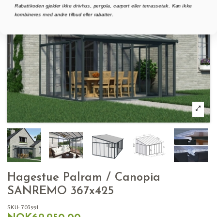
Rabattkoden gjelder ikke drivhus, pergola, carport eller terrassetak. Kan ikke
kombineres med andre tilbud eller rabatter.
Hagestue Palram / Canopia
SANREMO 367x425
SKU:
703991