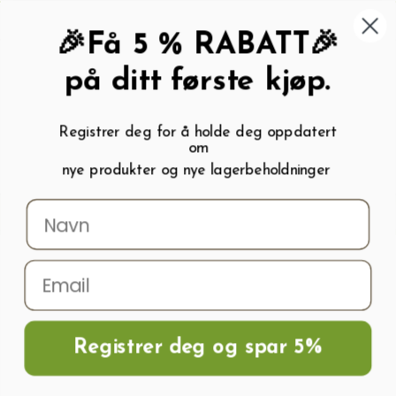
462 58 454
My wishlist (
0
)
Kundeservice:
Kundesenter
🎉Få 5 % RABATT🎉
på ditt første kjøp.
Registrer deg for å holde deg oppdatert
om
0
nye produkter og nye lagerbeholdninger
Menu
Søk
Logg inn
Handlevogn
Hjem
Terrassetak, Pergola, Hagestuer, Carport
Hagestuer
Hagestue
Palram / Canopia SANREMO 367x425
Registrer deg og spar 5%