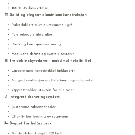
100 % UV-beskyttelse
🏗️
Solid og elegant aluminiumskonstruksjon
Pulverlakkert aluminiumsramme i grå
Forsterkede ståldetaljer
Rust- og korrosjonsbestandig
Vedlikeholdsfritt og svært slitesterkt
🚪
Tre doble skyvedører
–
maksimal fleksibilitet
Låsbare med hovednøkkel (inkludert)
Gir god ventilasjon og flere inngangsmuligheter
Opprettholder utsikten fra alle sider
💧
Integrert dreneringssystem
Justerbare takrennehoder
Effektiv bortledning av regnvann
🌬️
Bygget for helårs bruk
Vindmotstand: opptil 120 km/t