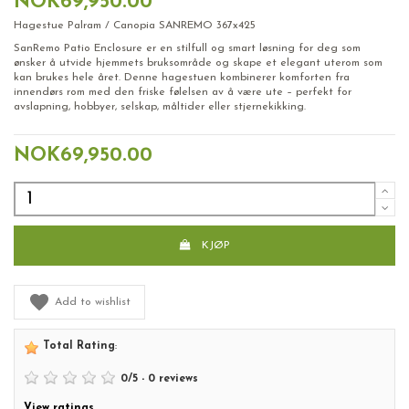
NOK69,950.00
Hagestue Palram / Canopia SANREMO 367x425
SanRemo Patio Enclosure er en stilfull og smart løsning for deg som
ønsker å utvide hjemmets bruksområde og skape et elegant uterom som
kan brukes hele året. Denne hagestuen kombinerer komforten fra
innendørs rom med den friske følelsen av å være ute
–
perfekt for
avslapning, hobbyer, selskap, måltider eller stjernekikking.
NOK69,950.00
KJØP
Add to wishlist
Total Rating
:
0
/
5
-
0
reviews
View ratings