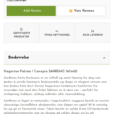
Add Review
View Reviews
SERTIFISERTE
TRYGG NETTHANDEL
RASK LEVERING
PRODUKTER
Beskrivelse
Hagestue Palram / Canopia SANREMO 367x425
SanRemo Patio Enclosure er en stilfull og smart løsning for deg som
ønsker å utvide hjemmets bruksområde og skape et elegant uterom som
kan brukes hele året. Denne hagestuen kombinerer komforten fra
innendørs rom med den friske følelsen av å være ute
–
perfekt for
avslapning, hobbyer, selskap, måltider eller stjernekikking.
SanRemo er laget av materialer i topp kvalitet: veggene består av nesten
uknuselige, krystallklare akrylpaneler, som slipper inn opptil 90 % naturlig
lys og gir et fantastisk utsyn. Taket består av solide 8 mm UV-beskyttede
polykarbonatpaneler som gir skygge på solrike dager og lys på