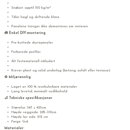
Snølast: opptil 150 kg/m²
Tåler hagl og skiftende klima
Panelene trenger ikke demonteres om vinteren
🧰
Enkel DIY-montering
Pre-kuttede skyvepaneler
Forborede profiler
Alt festemateriell inkludert
Krever plant og solid underlag (betong, asfalt eller terrasse)
♻️
Miljøvennlig
Laget av 100 % resirkulerbare materialer
Lang levetid, minimalt vedlikehold
📐
Tekniske spesifikasjoner
Størrelse: 367 × 425cm
Høyde veggside: 285–310cm
Høyde lav side: 212 cm
Farge: Grå
Materialer: