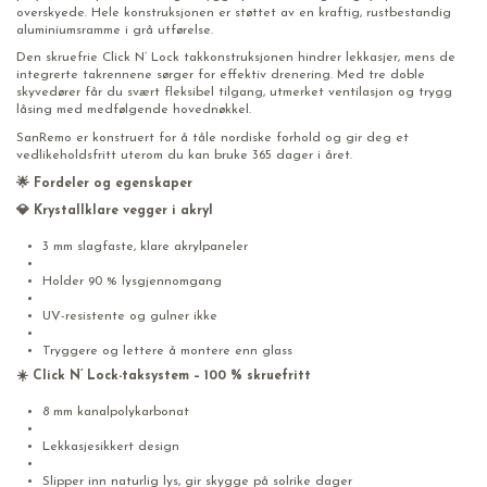
overskyede. Hele konstruksjonen er støttet av en kraftig, rustbestandig
aluminiumsramme i grå utførelse.
Den skruefrie Click N’ Lock takkonstruksjonen hindrer lekkasjer, mens de
integrerte takrennene sørger for effektiv drenering. Med tre doble
skyvedører får du svært fleksibel tilgang, utmerket ventilasjon og trygg
låsing med medfølgende hovednøkkel.
SanRemo er konstruert for å tåle nordiske forhold og gir deg et
vedlikeholdsfritt uterom du kan bruke 365 dager i året.
🌟
Fordeler og egenskaper
💎
Krystallklare vegger i akryl
3 mm slagfaste, klare akrylpaneler
Holder 90 % lysgjennomgang
UV-resistente og gulner ikke
Tryggere og lettere å montere enn glass
☀️
Click N’ Lock-taksystem
–
100 % skruefritt
8 mm kanalpolykarbonat
Lekkasjesikkert design
Slipper inn naturlig lys, gir skygge på solrike dager