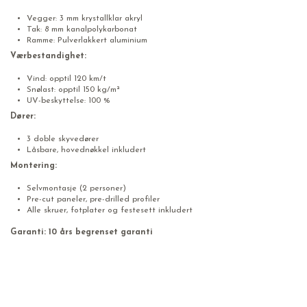
Vegger: 3 mm krystallklar akryl
Tak: 8 mm kanalpolykarbonat
Ramme: Pulverlakkert aluminium
Værbestandighet:
Vind: opptil 120 km/t
Snølast: opptil 150 kg/m²
UV-beskyttelse: 100 %
Dører:
3 doble skyvedører
Låsbare, hovednøkkel inkludert
Montering:
Selvmontasje (2 personer)
Pre-cut paneler, pre-drilled profiler
Alle skruer, fotplater og festesett inkludert
Garanti: 10 års begrenset garanti