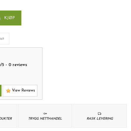
KJØP
ist
0
/
5
-
0
reviews
View Reviews
ODUKTER
TRYGG NETTHANDEL
RASK LEVERING