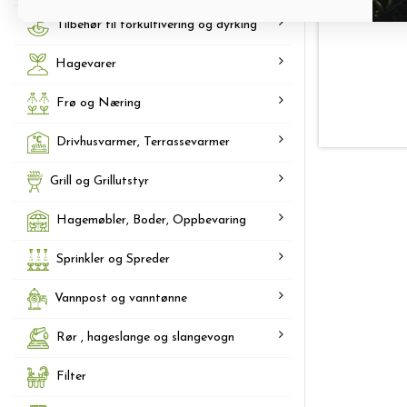
Tilbehør til forkultivering og dyrking
Hagevarer
Frø og Næring
Drivhusvarmer, Terrassevarmer
Grill og Grillutstyr
Hagemøbler, Boder, Oppbevaring
Sprinkler og Spreder
Vannpost og vanntønne
Rør , hageslange og slangevogn
Filter