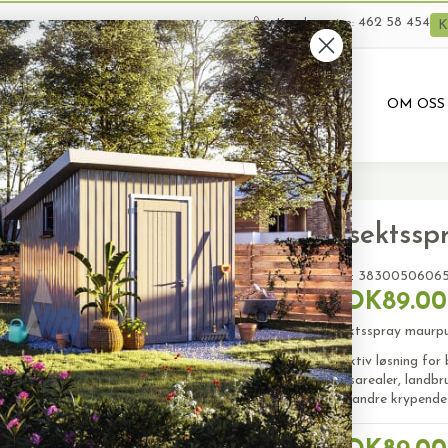
462 58 454
Kundeservice:
K
VARER
BRUKTE VARER
PRODUKTUTLEIE
OM OSS
spray maurpulver 100g EFFECT)
Insektss
SKU:
3830050606
NOK89.00
Insektsspray maur
Effektiv løsning for
fellesarealer, landb
mot andre krypende 