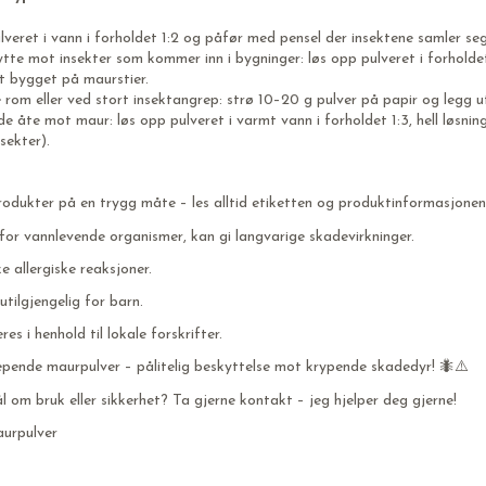
veret i vann i forholdet 1:2 og påfør med pensel der insektene samler seg
tte mot insekter som kommer inn i bygninger: løs opp pulveret i forholde
t bygget på maurstier.
rom eller ved stort insektangrep: strø 10–20 g pulver på papir og legg u
e åte mot maur: løs opp pulveret i varmt vann i forholdet 1:3, hell løsni
sekter).
rodukter på en trygg måte – les alltid etiketten og produktinformasjonen
 for vannlevende organismer, kan gi langvarige skadevirkninger.
e allergiske reaksjoner.
tilgjengelig for barn.
es i henhold til lokale forskrifter.
epende maurpulver – pålitelig beskyttelse mot krypende skadedyr! 🐜⚠️
 om bruk eller sikkerhet? Ta gjerne kontakt – jeg hjelper deg gjerne!
aurpulver