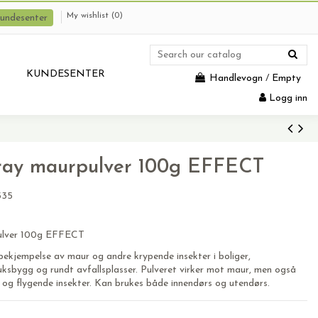
My wishlist (
0
)
undesenter
KUNDESENTER
Handlevogn
/
Empty
Logg inn
pray maurpulver 100g EFFECT
535
pulver 100g EFFECT
 bekjempelse av maur og andre krypende insekter i boliger,
ruksbygg og rundt avfallsplasser. Pulveret virker mot maur, men også
og flygende insekter. Kan brukes både innendørs og utendørs.