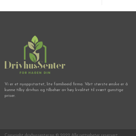
Vi er et nyoppstartet, lite familieeid firma. Vårt største ønske er å
kunne tilby drivhus og tilbehør av høy kvalitet til svært gunstige
priser.
Copyright drivhussenter.no © 2022 Alle rettigheter reservert