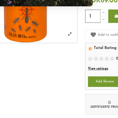
NOK89.00
Add to wishl
Total Rating
:
View ratings
Add Review
SERTIFISERTE PR