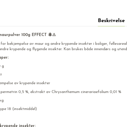
Beskrivelse
maurpulver 100g EFFECT 🐜⚠️
g for bekjempelse av maur og andre krypende insekter i boliger, fellesarea
dre krypende og flygende insekter. Kan brukes både innendørs og utend
per:
0 g
ct
empelse av krypende insekter
: permetrin 0,5 %, ekstrakt av Chrysanthemum cinerariaefolium 0,01 %
 kg
type 18 (insektmiddel)
rypende insekter: