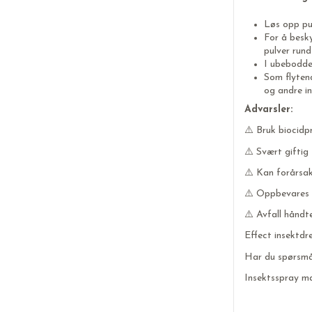
Løs opp pul
For å besky
pulver rund
I ubebodde 
Som flytend
og andre in
Advarsler:
⚠️ Bruk biocidp
⚠️ Svært giftig
⚠️ Kan forårsak
⚠️ Oppbevares u
⚠️ Avfall håndter
Effect insektdr
Har du spørsmål
Insektsspray m