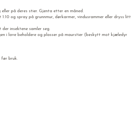
 eller på deres stier. Gjenta etter en måned.
t 1:10 og spray på grunnmur, dørkarmer, vindusrammer eller dryss litt
t der insektene samler seg.
ngen i lave beholdere og plasser på maurstier (beskytt mot kjæledyr
 før bruk.