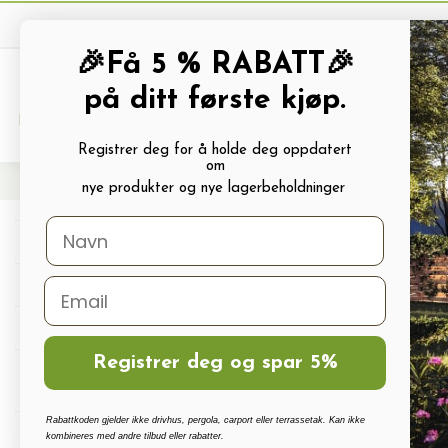
🎉Få 5 % RABATT🎉
på ditt første kjøp.
PRODUKTKATALOG
ALLE TILBUDS
Registrer deg for å holde deg oppdatert
om
Hjem
Tilbehør til forkultivering og dyrking
Bekjempelse av skadedyr
Insekts
nye produkter og nye lagerbeholdninger
Drivhus
Drivhus tilbehør
Polykarbonat, Glass Og Tilbehør
Registrer deg og spar 5%
Terrassetak, Pergola, Hagestuer,
Carport
Rabattkoden gjelder ikke drivhus, pergola, carport eller terrassetak. Kan ikke
Drivhus vanningssett
kombineres med andre tilbud eller rabatter.