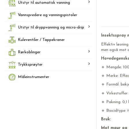
Utstyr til automatisk vanning
Vannspredere og vanningspistoler
Utstyr til dryppvanning og micro-drip
Insektsspray 
Kuleventiler / Tappekraner
Effektiv løsnin
men også mot an
Rørkoblinger
Hovedegenska
Trykksprøyter
🔹 Mengde: 10
🔹 Merke: Effe
Måleinstrumenter
🔹 Formål: bekj
🔹 Virkestoffer
🔹 Pakning: 0,1
🔹 Biocidtype: 
Bruk:
Mot maur og k